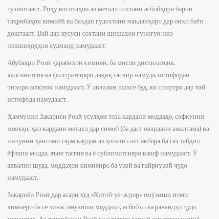
гузоштааст. Роҳу воситаҳои аз металл сохтани асбобҳоро барои
таҷрибаҳои кимиёӣ ва баъдан гудохтани маъданҳоро дар онҳо баён
доштааст. Вай дар хусуси сохтани шишаҳои гуногун низ
пешниҳодҳои судманд намудааст.
Абубакри Розӣ ҷараёнҳои кимиёӣ, ба мисли дистилатсия,
калсинатсия ва филтратсияро дақиқ тасвир намуда, истифодаи
онҳоро асоснок намудааст. Ӯ аввалин шахсе буд, ки спиртро дар тиб
истифода намудааст.
Ҳамчунин Закариёи Розӣ усулҳои тоза кардани моддаҳо, софкунии
моеъҳо, ҳал кардани металл дар симоб (ба даст овардани амалгама) ва
инчунин ҳангоми гарм кардан аз ҳолати сахт якбора ба газ табдил
ёфтани модда, яъне тасғия ва ё сублиматсияро кашф намудааст. Ӯ
аввалин шуда, моддаҳои кимиёиро ба узвӣ ва ғайриузвӣ ҷудо
намудааст.
Закариёи Розӣ дар асари худ «Китоб-ул-асрор» омӯзиши илми
кимиёро ба се зина: омӯзиши моддаҳо, асбобҳо ва равандҳо ҷудо
менамояд. Аз таҷрибаҳои Розӣ ва усулҳои кори ӯ дар соҳаи кимиё