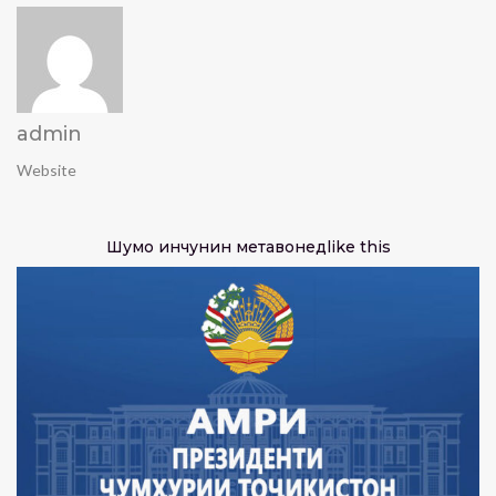
admin
Website
Шумо инчунин метавонед
like this