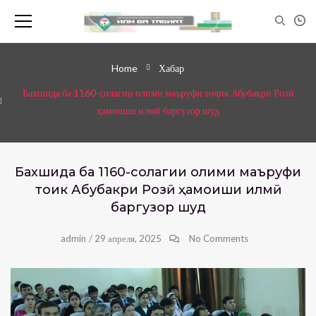
Home
Хабар
Бахшида ба 1160-солагии олими маъруфи тоҷик Абубакри Розӣ
ҳамоиши илмӣ баргузор шуд
Бахшида ба 1160-солагии олими маъруфи
тоҷик Абубакри Розӣ ҳамоиши илмӣ
баргузор шуд
admin
/
29 апреля, 2025
No Comments