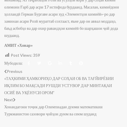
олимони Ғарб дар асри 17 истифода бурдаанд. Масалан, кимиёдони
ҳолландӣ Герман Бургаве асари худ «Элементҳои кимиёӣ»-ро дар
заминаи асари Розӣ мураттаб сохтааст, яъне дар он аввал моддаҳо,
баъд асбобҳо ва дар охир равандҳои кимиёӣ бо шарҳашон ҷой дода
шудаанд.
АМИТ «Ховар»
Post Views:
359
Мубодила:
Previous
«ТАҲКИМИ ҲАМКОРИҲО ДАР СОҲАИ ОБ ВА ТАҒЙИРЁБИИ
ИҚЛИМ БО МАҚСАДИ РУШДИ УСТУВОР ДАР МИНТАҚАИ
ОСИЁ ВА УҚЁНУСИ ОРОМ”
Next
Хонандагони тоҷик дар Олимпиадаи дуюми математикии
Туркманистон сазовори ҷойҳои дуюм ва сеюм шуданд