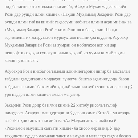
оид ба таснифоти моддаҳои кимиёӣ», «Саҳми Муҳаммад Закариёи
Розӣ дар рушди илми кимиё», «Нақши Муҳаммад Закариёи Розӣ дар
рушди илми тиб ва кимиё: таҷассуми нобиғаи илмии асри миёна» ва
«Муҳаммад Закариёи Розӣ – кимиёшиноси барҷастаи Шарқи
асримиёнагӣ» маърузаҳои мурмуҳтаво пешниҳод шуданд. Абубакр
Муҳаммад Закариёи Розӣ аз зумраи он нобиғаҳое аст, ки дар
пешрафти соҳаҳои гуногуни илми ҷаҳонӣ, аз ҷумла кимиё саҳми
калон гузоштааст.
Абубакри Розӣ нисбат ба тамоми алкимиёгарони дигар ба масъалаи
табдили ҳамдигарии моддаҳои гуногун бештар аҳамият дода, барои
табдили алкимиё ба кимиёи ҳақиқӣ заминаи хуб гузоштааст, аз ин рӯ
ӯро падари илми кимиёи амалӣ мегӯянд.
Закариёи Розӣ доир ба илми кимиё 22 китобу рисола таълиф
намудааст. Асарҳои машҳуртарини ӯ дар ин самт «Китоб – ул асрор»
ва ё «Розҳои санъати кимиё» ва «Ал Мадхал ат таълимӣ» ва ё
«Роҳнамои омӯзиши санъати кимиё» ба ҳисоб мераванд. Ӯ дар
таҳқиқоти худ дар масъалаи тақсим намудани металлҳо саҳми босазо