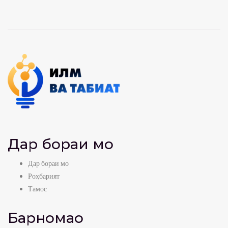
Дар бораи мо
Дар бораи мо
Роҳбарият
Тамос
Барномаҳо