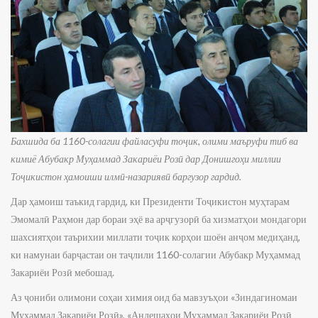
Бахшида ба 1160-солагии файласуфи тоҷик, олими маъруфи тиб ва
кимиё Абубакр Муҳаммад Закариёи Розӣ дар Донишгоҳи миллии
Тоҷикистон ҳамоиши илмӣ-назариявӣ баргузор гардид.
Дар ҳамоиш таъкид гардид, ки Президенти Тоҷикистон муҳтарам
Эмомалӣ Раҳмон дар бораи эҳё ва арҷгузорӣ ба хизматҳои мондагори
шахсиятҳои таърихии миллати тоҷик корҳои шоён анҷом медиҳанд,
ки намунаи барҷастаи он таҷлили 1160-солагии Абубакр Муҳаммад
Закариёи Розӣ мебошад.
Аз ҷониби олимони соҳаи химия оид ба мавзуъҳои «Зиндагиномаи
Муҳаммад Закариёи Розӣ», «Андешаҳои Муҳаммад Закариёи Розӣ