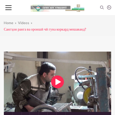
Home
»
Videos
»
Сангҳои ранга ва ороишӣ чӣ гуна коркард мешаванд?