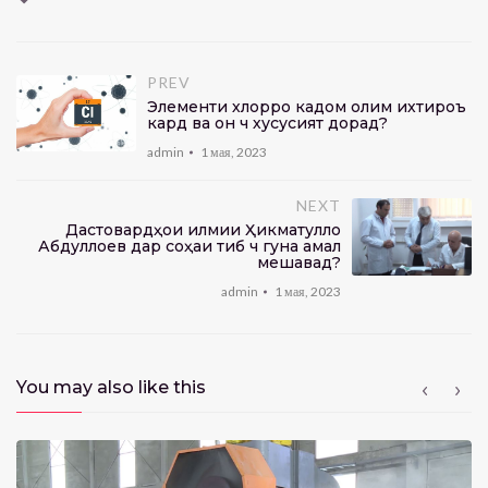
PREV
Элементи хлорро кадом олим ихтироъ
кард ва он чӣ хусусият дорад?
admin
1 мая, 2023
NEXT
Дастовардҳои илмии Ҳикматулло
Абдуллоев дар соҳаи тиб чӣ гуна амалӣ
мешавад?
admin
1 мая, 2023
You may also like this