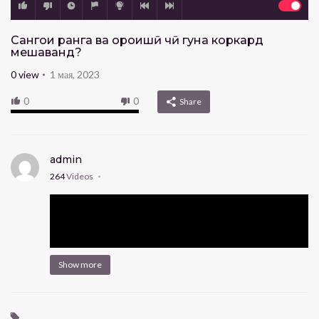
Сангҳои ранга ва ороишӣ чӣ гуна коркард
мешаванд?
0
view
1 мая, 2023
0
0
Share
admin
264
Videos
Show more