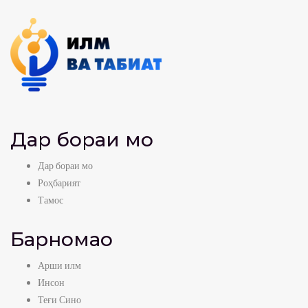
Дар бораи мо
Дар бораи мо
Роҳбарият
Тамос
Барномаҳо
Арши илм
Инсон
Теғи Сино