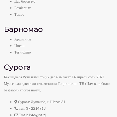
Дар бораи мо
Роҳбарият
Тамос
Барномаҳо
Арши илм
Инсон
Теғи Сино
Суроға
Бахшида ба Рӯзи илми тоҷик дар мамлакат 14 апрели соли 2021
Муассисаи давлатии телевизиони Тоҷикистон - ТВ «Илм ва табиат»
ба фаъолият оғоз намуд.
Суроға:
Душанбе, к. Шероз 31
Тел:
37 2214913
Email:
info@ivt.tj