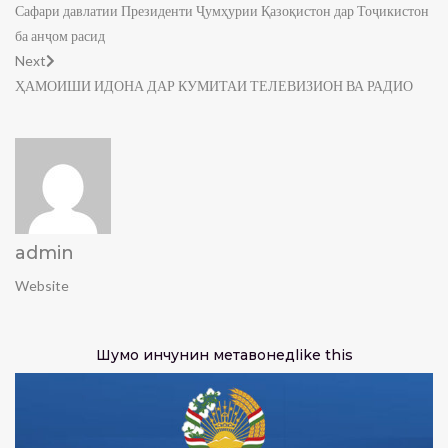
Сафари давлатии Президенти Ҷумҳурии Қазоқистон дар Тоҷикистон
ба анҷом расид
Next
ҲАМОИШИ ИДОНА ДАР КУМИТАИ ТЕЛЕВИЗИОН ВА РАДИО
admin
Website
Шумо инчунин метавонед
like this