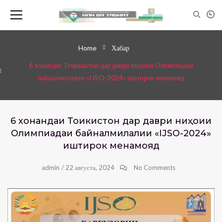
Home
Хабар
6 хонандаи Тоҷикистон дар даври ниҳоии Олимпиадаи
байналмилалии «IJSO-2024» иштирок менамояд
6 хонандаи Тоҷикистон дар даври ниҳоии
Олимпиадаи байналмилалии «IJSO-2024»
иштирок менамояд
admin
/
22 августа, 2024
No Comments