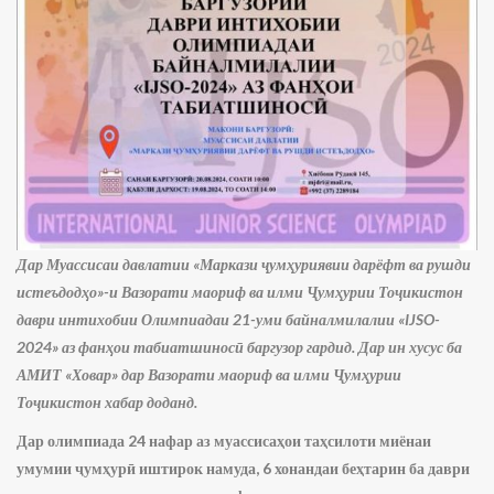
Дар Муассисаи давлатии «Маркази ҷумҳуриявии дарёфт ва рушди
истеъдодҳо»-и Вазорати маориф ва илми Ҷумҳурии Тоҷикистон
даври интихобии Олимпиадаи 21-уми байналмилалии «IJSO-
2024» аз фанҳои табиатшиносӣ баргузор гардид. Дар ин хусус ба
АМИТ «Ховар» дар Вазорати маориф ва илми Ҷумҳурии
Тоҷикистон хабар доданд.
Дар олимпиада 24 нафар аз муассисаҳои таҳсилоти миёнаи
умумии ҷумҳурӣ иштирок намуда, 6 хонандаи беҳтарин ба даври