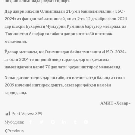
ниҳоии олимпиада роҳхат гирифт.
Дар даври ниҳоии Олимпиадаи 21-уми байналмилалии «IJSO-
2024» аз фанҳои табиатшиносӣ, ки аз 2 то 12 декабри соли 2024
дар шаҳри Бухарести Ҷумҳурии Руминия баргузор мегардад, аз
Тоҷикистон 6 нафар ғолибони даври интихобӣ иштирок
менамоянд.
Ёдовар мешавем, ки Олимпиадаи байналмилалии «IJSO-2024»
аз соли 2004 то инҷониб доир гардида, дар он ҳамасола
намояндагони қариб 70 давлати ҷаҳон иштирок менамоянд.
Хонандагони тоҷик дар ин сабқати илмии сатҳи баланд аз соли
2009 инҷониб иштирок дошта, сазовори ҷойҳои намоён
гардидаанд.
АМИТ «Ховар»
Post Views:
399
Мубодила:
Previous