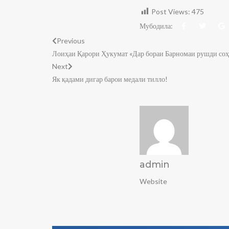
Post Views:
475
Мубодила:
Previous
Лоиҳаи Қарори Ҳукумат «Дар бораи Барномаи рушди соҳа
Next
Як қадами дигар барои медали тилло!
admin
Website