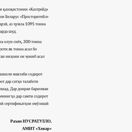
и қазоқистонии «Казтрейд»
ҳои Беларус «Просторитейл»
рзӣ, аз ҷумла 1095 тонна
арда шуд.
на олуи сиёҳ, 300 тонна
оти як тонна асал бо
саи ниҳоии он ҷониб асал
ашкили мактаби содирот
от дар сатҳи талаботи
ошад. Дар доираи барномаи
ренингҳо дар самти содирот
танӣ сертификатҳои омӯзишӣ
Раъно НУСРАТУЛЛО,
АМИТ «Ховар»