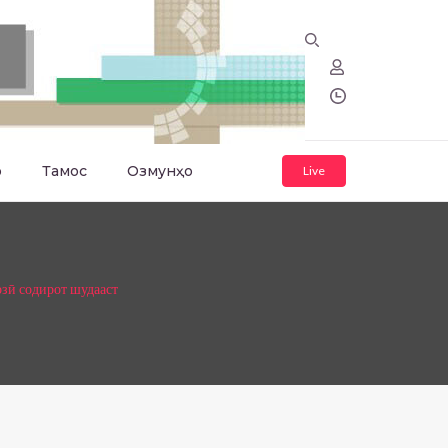
о
Тамос
Озмунҳо
Live
зӣ содирот шудааст