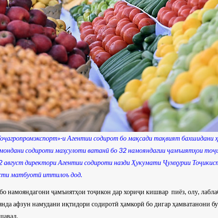
Тоҷагропромэкспорт»-и Агентии содирот бо мақсади тақвият бахшидани 
ҳ мондани содироти маҳсулоти ватанӣ бо 32 намояндагии ҷамъиятҳои тоҷ
 2 август
директори Агентии содироти назди Ҳукумати Ҷумҳурии Тоҷикис
сти матбуотӣ иттилоъ дод.
бо намояндагони ҷамъиятҳои тоҷикон дар хориҷи кишвар пиёз, олу, лабла
оянда афзун намудани иқтидори содиротӣ ҳамкорӣ бо дигар ҳамватанони б
шавад.