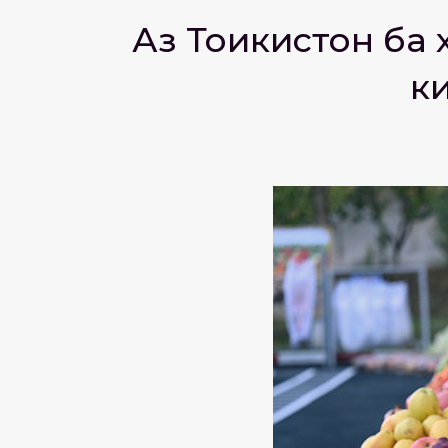
Аз Тоҷикистон ба
к