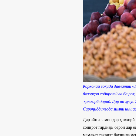
Корхонаи воҳиди давлатии «
бозорҳои содиротӣ ва ба ро
ҳамкорӣ дорад.
Дар ин хусус
Сироҷиддинзода зимни ниша
Дар айни замон дар ҳамкорӣ 
содирот гардида, барои дар 
мамлкат тақвият бахшида ме