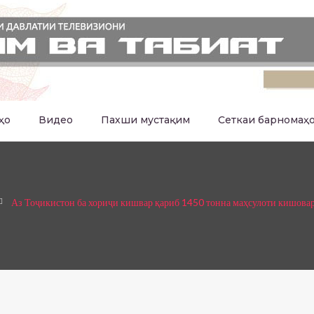
ҳо
Видео
Пахши мустақим
Сеткаи барномаҳ
Аз Тоҷикистон ба хориҷи кишвар қариб 1450 тонна маҳсулоти кишовар