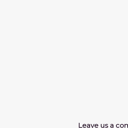
Leave us
a c