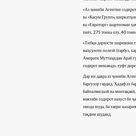
«Аз ҷониби Агентии содирот
ва «Касум Групп», ширкатҳо
ва «Евроторг» шартномаи ҳа
пиёз, 275 тонна олу, 40 тон
«Тибқи дархости шарикони ти
маҳсулоти полезӣ (тарбуз, х
Аморати Муттаҳидаи Араб гу
содирот мешавад»,-гуфт дир
Дар ин давра аз ҷониби Аге
баргузор гардид. Ҳадаф аз 
байналмилалӣ ва минтақавӣ,
мактаби содирот нахуст бо ҷ
омода шуда, ба таври назар
тақдим шуданд.