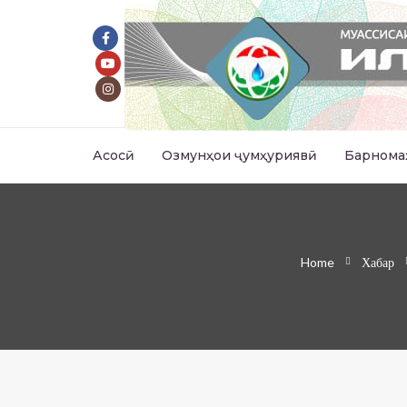
Асосӣ
Озмунҳои ҷумҳуриявӣ
Барнома
Home
Хабар