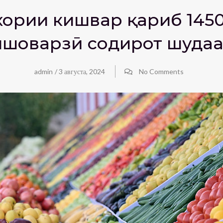
 хориҷи кишвар қариб 145
ишоварзӣ содирот шудаа
admin
/
3 августа, 2024
No Comments