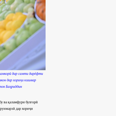
ҳамкорӣ дар самти дарёфти
икон дар хориҷи кишвар
тон Баҳриддин
бу ва қаламфури булғорӣ
урунмарзӣ дар хориҷи