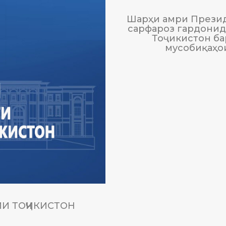
Шарҳи амри Презид
сарфароз гардонида
Тоҷикистон ба
мусобиқаҳо
И ТОҶИКИСТОН