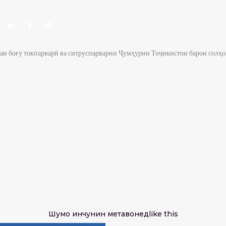
и боғу токпарварӣ ва ситруспарварии Ҷумҳурии Тоҷикистон барои солҳо
Шумо инчунин метавонед
like this