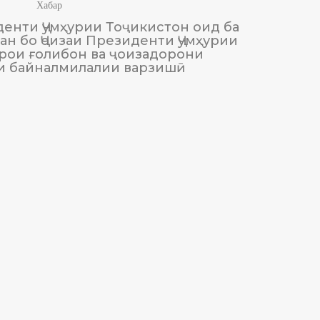
Хабар
енти Ҷумҳурии Тоҷикистон оид ба
М
н бо Ҷоизаи Президенти Ҷумҳурии
Тоҷики
рои ғолибон ва ҷоизадорони
и байналмилалии варзишӣ