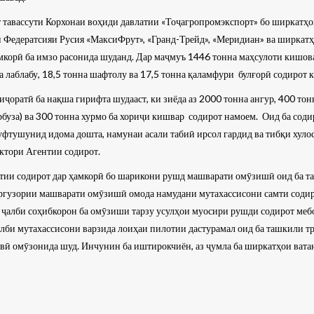
 тавассути Корхонаи воҳиди давлатии «Тоҷагропромэкспорт» бо ширкатҳо
и Федератсияи Русия «МаксиФрут», «Гранд-Трейд», «Меридиан» ва ширкат
мкорӣ ба имзо расонида шуданд. Дар маҷмуъ 1446 тонна маҳсулоти кишова
на лаблабу, 18,5 тонна шафтолу ва 17,5 тонна қаламфури булғорӣ содирот к
ҷоратӣ ба нақша гирифта шудааст, ки зиёда аз 2000 тонна ангур, 400 тон
арбуза) ва 300 тонна хурмо ба хориҷи кишвар содирот намоем. Оид ба содир
фтушунид идома дошта, намунаи асали табиӣ ирсол гардид ва тибқи хуло
ектори Агентии содирот.
нтии содирот дар ҳамкорӣ бо шарикони рушд машварати омӯзишӣ оид ба т
баргузории машварати омӯзишӣ омода намудани мутахассисони самти содир
 ҷалби соҳибкорон ба омӯзиши тарзу усулҳои муосири рушди содирот меб
алби мутахассисони варзида лоиҳаи пилотии дастурамал оид ба ташкили т
иявӣ омӯзонида шуд. Инчунин ба иштирокчиён, аз ҷумла ба ширкатҳои ва