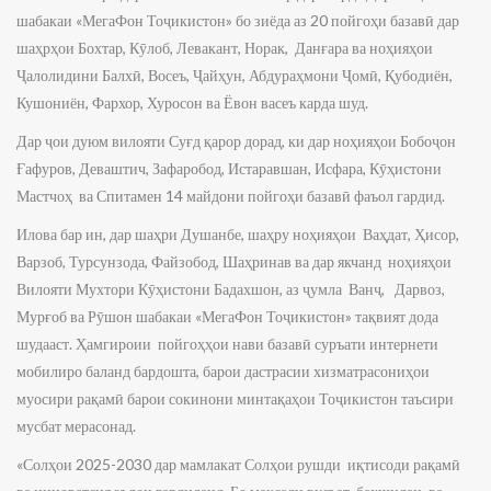
шабакаи «МегаФон Тоҷикистон» бо зиёда аз 20 пойгоҳи базавӣ дар
шаҳрҳои Бохтар, Кӯлоб, Левакант, Норак, Данғара ва ноҳияҳои
Ҷалолидини Балхӣ, Восеъ, Ҷайҳун, Абдураҳмони Ҷомӣ, Қубодиён,
Кушониён, Фархор, Хуросон ва Ёвон васеъ карда шуд.
Дар ҷои дуюм вилояти Суғд қарор дорад, ки дар ноҳияҳои Бобоҷон
Ғафуров, Деваштич, Зафаробод, Истаравшан, Исфара, Кӯҳистони
Мастчоҳ ва Спитамен 14 майдони пойгоҳи базавӣ фаъол гардид.
Илова бар ин, дар шаҳри Душанбе, шаҳру ноҳияҳои Ваҳдат, Ҳисор,
Варзоб, Турсунзода, Файзобод, Шаҳринав ва дар якчанд ноҳияҳои
Вилояти Мухтори Кӯҳистони Бадахшон, аз ҷумла Ванҷ, Дарвоз,
Мурғоб ва Рӯшон шабакаи «МегаФон Тоҷикистон» тақвият дода
шудааст. Ҳамгироии пойгоҳҳои нави базавӣ суръати интернети
мобилиро баланд бардошта, барои дастрасии хизматрасониҳои
муосири рақамӣ барои сокинони минтақаҳои Тоҷикистон таъсири
мусбат мерасонад.
«Солҳои 2025-2030 дар мамлакат Солҳои рушди иқтисоди рақамӣ