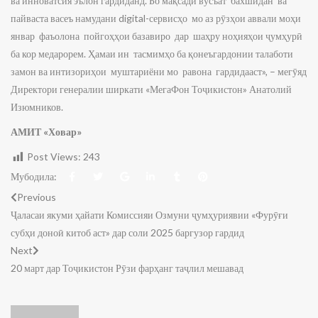
ва инноватсия эълон гардиданд. Бо мақсади вусъат бахшидан ва
пайваста васеъ намудани digital-сервисҳо мо аз рӯзҳои аввали моҳи
январ фаъолона пойгоҳҳои базавиро дар шаҳру ноҳияҳои ҷумҳурӣ
ба кор медарорем. Ҳамаи ин тасмимҳо ба қонеъгардонии талаботи
замон ва интизориҳои муштариёни мо равона гардидааст», – мегӯяд
Директори генералии ширкати «МегаФон Тоҷикистон» Анатолий
Изюмников.
АМИТ «Ховар»
Post Views:
243
Мубодила:
Previous
Ҷаласаи якуми ҳайати Комиссияи Озмуни ҷумҳуриявии «Фурӯғи
субҳи доноӣ китоб аст» дар соли 2025 баргузор гардид
Next
20 март дар Тоҷикистон Рӯзи фарҳанг таҷлил мешавад