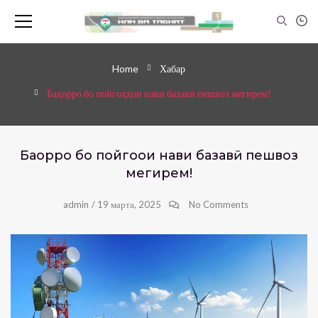
Home
Хабар
Баҳорро бо пойгоҳҳои нави базавӣ пешвоз мегирем!
Баҳорро бо пойгоҳҳои нави базавӣ пешвоз
мегирем!
admin
/
19 марта, 2025
No Comments