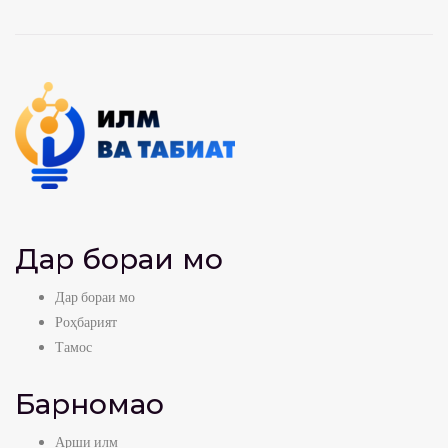
Дар бораи мо
Дар бораи мо
Роҳбарият
Тамос
Барномаҳо
Арши илм