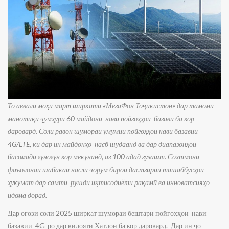
То аввали моҳи март ширкати «МегаФон Тоҷикистон» дар тамоми
манотиқи ҷумҳурӣ 60 майдони нави пойгоҳҳои базавӣ ба кор
даровард. Соли равон шумораи умумии пойгоҳҳои нави базавии
4G/LTE, ки дар ин майдонҳо насб шудаанд ва дар диапазонҳои
басомади гуногун кор мекунанд, аз 100 адад гузашт. Сохтмони
фаъолонаи шабакаи насли чорум барои дастгирии ташаббусҳои
ҳукумат дар самти рушди иқтисодиёти рақамӣ ва инноватсияҳо
идома дорад.
Дар оғози соли 2025 ширкат шумораи бештари пойгоҳҳои нави
базавии 4G-ро дар вилояти Хатлон ба кор даровард. Дар ин ҷо