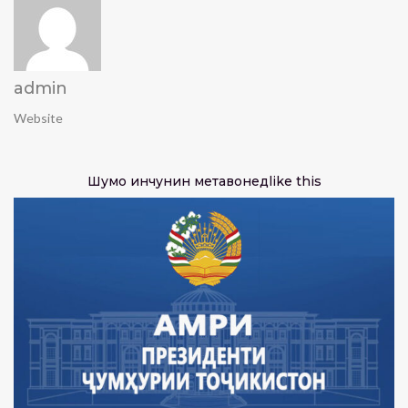
admin
Website
Шумо инчунин метавонед
like this