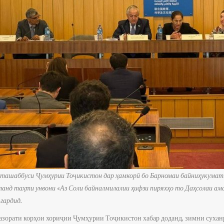
ташаббуси Ҷумҳурии Тоҷикистон дар ҳамкорӣ бо Барномаи байниҳукумати
д таҳти унвони «Аз Соли байналмилалии ҳифзи пиряхҳо то Даҳсолаи ама
гардид.
азорати корҳои хориҷии Ҷумҳурии Тоҷикистон хабар доданд, зимни суха