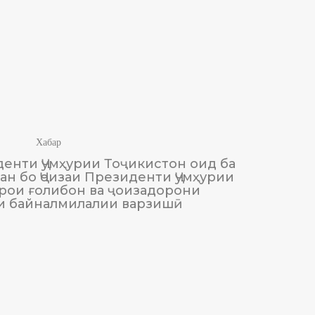
Хабар
енти Ҷумҳурии Тоҷикистон оид ба
М
н бо Ҷоизаи Президенти Ҷумҳурии
Тоҷики
рои ғолибон ва ҷоизадорони
и байналмилалии варзишӣ