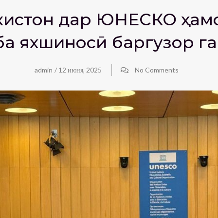
икистон дар ЮНЕСКО ҳам
ба яхшиносӣ баргузор г
admin
/
12 июня, 2025
No Comments