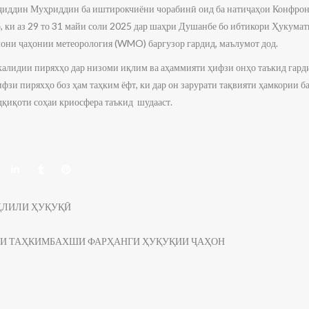
иддин Муҳриддин ба иштирокчиёни чорабинӣ оид ба натиҷаҳои Конфрон
о, ки аз 29 то 31 майи соли 2025 дар шаҳри Душанбе бо ибтикори Ҳукума
ни ҷаҳонии метеорология (WMO) баргузор гардид, маълумот дод.
алидии пиряхҳо дар низоми иқлим ва аҳаммияти ҳифзи онҳо таъкид гарди
фзи пиряхҳо боз ҳам таҳким ёфт, ки дар он зарурати тақвияти ҳамкории 
дқиқоти соҳаи криосфера таъкид шудааст.
ҲЛИЛИ ҲУҚУҚӢ
ЯИ ТАҲКИМБАХШИ ФАРҲАНГИ ҲУҚУҚИИ ҶАҲОН