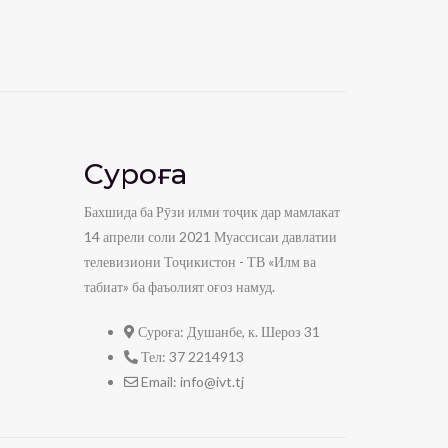
Суроға
Бахшида ба Рӯзи илми тоҷик дар мамлакат
14 апрели соли 2021 Муассисаи давлатии
телевизиони Тоҷикистон - ТВ «Илм ва
табиат» ба фаъолият оғоз намуд.
Суроға:
Душанбе, к. Шероз 31
Тел:
37 2214913
Email:
info@ivt.tj