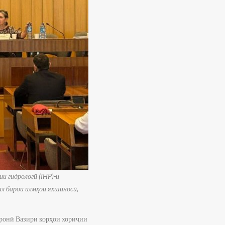
и гидрологӣ (IHP)-и
л барои илмҳои яхшиносӣ,
нронӣ Вазири корҳои хориҷии