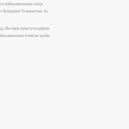
си байналмилалии сатҳи
ти Ҷумҳурии Тоҷикистон, бо
д. Ин паём тавассути қабули
байналмилалии илмӣ ва ҷалби