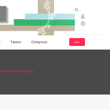
о
Тамос
Озмунҳо
Live
иносӣ баргузор гардид