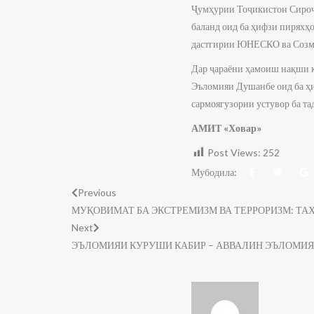
Ҷумҳурии Тоҷикистон Сироҷ
баланд оид ба ҳифзи пиряхҳ
дастгирии ЮНЕСКО ва Созмо
Дар ҷараёни ҳамоиш нақши к
Эъломияи Душанбе оид ба ҳи
сармоягузории устувор ба та
АМИТ «Ховар»
Post Views:
252
Мубодила:
Previous
МУҚОВИМАТ БА ЭКСТРЕМИЗМ ВА ТЕРРОРИЗМ: ТА
Next
ЭЪЛОМИЯИ КУРУШИ КАБИР – АВВАЛИН ЭЪЛОМИ