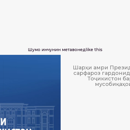
Шумо инчунин метавонед
like this
Шарҳи амри Презид
сарфароз гардонида
Тоҷикистон ба
мусобиқаҳо