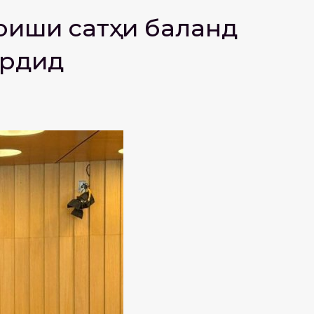
оиши сатҳи баланд
ардид