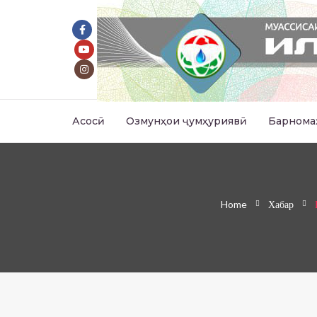
Асосӣ
Озмунҳои ҷумҳуриявӣ
Барнома
Home
Хабар