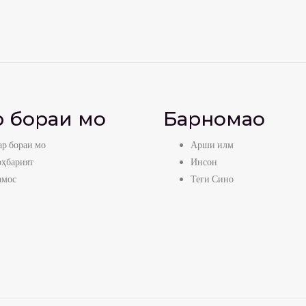
 бораи мо
Барномаҳо
р бораи мо
Арши илм
оҳбарият
Инсон
амос
Теғи Сино