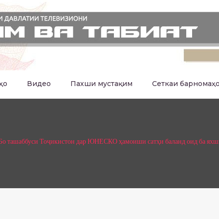
ҳо
Видео
Пахши мустақим
Сеткаи барномаҳ
Бо ташаббуси Тоҷикистон дар ЮНЕСКО ҳамоиши сатҳи баланд оид ба яхш