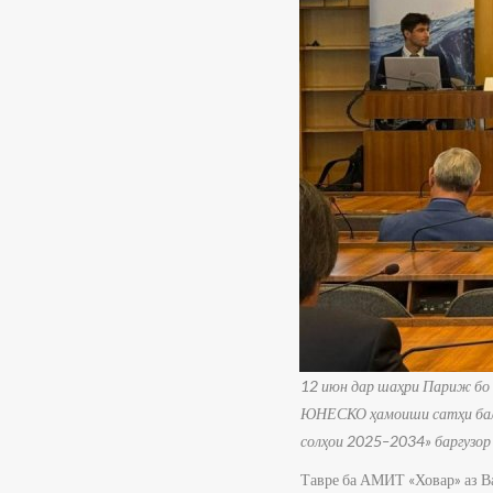
12 июн дар шаҳри Париж бо 
ЮНЕСКО ҳамоиши сатҳи балан
солҳои 2025–2034» баргузор 
Тавре ба АМИТ «Ховар» аз В