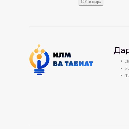
Дар
Да
Р
Т