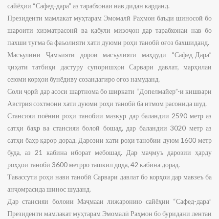
сайёҳии “Сафед-дара” аз тарабхонаи нав дидан карданд.
Президенти мамлакат муҳтарам Эмомалӣ Раҳмон баъди шиносоӣ бо
шароити хизматрасонӣ ва қабули мизоҷон дар тарабхонаи нав бо
пахши тугма ба фаъолияти хати дуюми роҳи танобӣ оғоз бахшиданд.
Масъулини Ҷамъияти дорои масъулияти маҳдуди “Сафед-Дара”
ҷиҳати татбиқи дастуру супоришҳои Сарвари давлат, марҳилаи
сеюми корҳои бунёдиву созандагиро оғоз намуданд.
Соли ҷорӣ дар асоси шартнома бо ширкати “Допелмайер”-и кишвари
Австрия сохтмони хати дуюми роҳи танобӣ ба итмом расонида шуд.
Стансияи поёнии роҳи танобии мазкур дар баландии 2590 метр аз
сатҳи баҳр ва стансияи болоӣ бошад, дар баландии 3020 метр аз
сатҳи баҳр қарор дорад. Дарозии хати роҳи танобии дуюм 1600 метр
буда, аз 21 кабина иборат мебошад. Дар маҷмуъ дарозии ҳарду
роҳҳои танобӣ 3600 метрро ташкил дода, 42 кабина дорад.
Тавассути роҳи нави танобӣ Сарвари давлат бо корҳои дар мавзеъ ба
анҷомрасида шинос шуданд.
Дар стансияи болоии Маҷмааи лижаронию сайёҳии “Сафед-дара”
Президенти мамлакат муҳтарам Эмомалӣ Раҳмон бо буридани лентаи