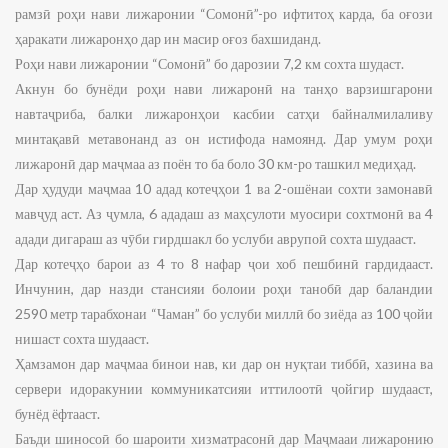
рамзӣ роҳи нави лижаронии “Сомонӣ”-ро ифтитоҳ карда, ба оғози
ҳаракати лижаронҳо дар ин масир оғоз бахшиданд.
Роҳи нави лижаронии “Сомонӣ” бо дарозии 7,2 км сохта шудаст.
Акнун бо бунёди роҳи нави лижаронӣ на танҳо варзишгарони
навтаҷриба, балки лижаронҳои касбии сатҳи байналмилаливу
минтақавӣ метавонанд аз он истифода намоянд. Дар умум роҳи
лижаронӣ дар маҷмаа аз поён то ба боло 30 км-ро ташкил медиҳад.
Дар ҳудуди маҷмаа 10 адад котеҷҳои 1 ва 2-ошёнаи сохти замонавӣ
мавҷуд аст. Аз ҷумла, 6 ададаш аз маҳсулоти муосири сохтмонӣ ва 4
адади дигараш аз чӯби гирдшакл бо услуби аврупоӣ сохта шудааст.
Дар котеҷҳо барои аз 4 то 8 нафар ҷои хоб пешбинӣ гардидааст.
Инчунин, дар назди стансияи болоии роҳи танобӣ дар баландии
2590 метр тарабхонаи “Чаман” бо услуби миллӣ бо зиёда аз 100 ҷойи
нишаст сохта шудааст.
Ҳамзамон дар маҷмаа бинои нав, ки дар он нуқтаи тиббӣ, хазина ва
сервери идоракунии коммуникатсияи иттилоотӣ ҷойгир шудааст,
бунёд ёфтааст.
Баъди шиносоӣ бо шароити хизматрасонӣ дар Маҷмааи лижаронию