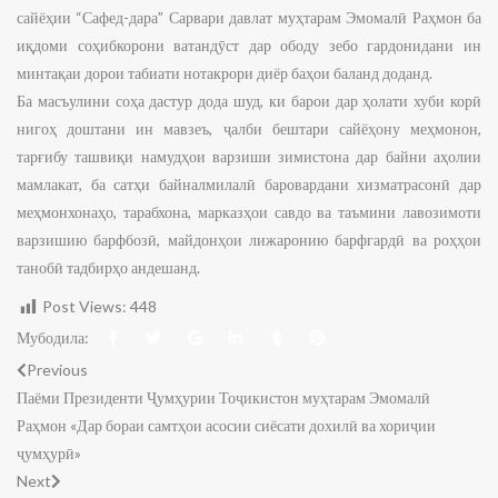
сайёҳии “Сафед-дара” Сарвари давлат муҳтарам Эмомалӣ Раҳмон ба
иқдоми соҳибкорони ватандӯст дар ободу зебо гардонидани ин
минтақаи дорои табиати нотакрори диёр баҳои баланд доданд.
Ба масъулини соҳа дастур дода шуд, ки барои дар ҳолати хуби корӣ
нигоҳ доштани ин мавзеъ, ҷалби бештари сайёҳону меҳмонон,
тарғибу ташвиқи намудҳои варзиши зимистона дар байни аҳолии
мамлакат, ба сатҳи байналмилалӣ баровардани хизматрасонӣ дар
меҳмонхонаҳо, тарабхона, марказҳои савдо ва таъмини лавозимоти
варзишию барфбозӣ, майдонҳои лижаронию барфгардӣ ва роҳҳои
танобӣ тадбирҳо андешанд.
Post Views:
448
Мубодила:
Previous
Паёми Президенти Ҷумҳурии Тоҷикистон муҳтарам Эмомалӣ
Раҳмон «Дар бораи самтҳои асосии сиёсати дохилӣ ва хориҷии
ҷумҳурӣ»
Next