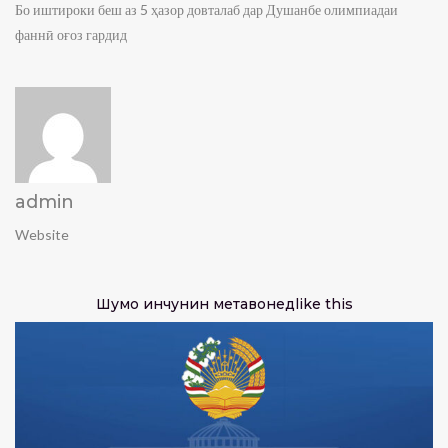
Бо иштироки беш аз 5 ҳазор довталаб дар Душанбе олимпиадаи
фаннӣ оғоз гардид
admin
Website
Шумо инчунин метавонед
like this