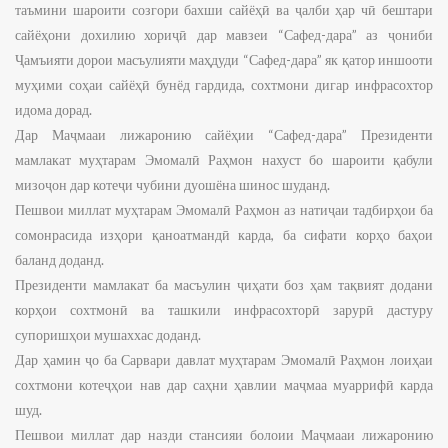
таъмини шароити созгори бахши сайёҳӣ ва ҷалби ҳар чӣ бештари
сайёҳони дохилию хориҷӣ дар мавзеи “Сафед-дара” аз ҷониби
Ҷамъияти дорои масъулияти маҳдуди “Сафед-дара” як қатор иншооти
муҳими соҳаи сайёҳӣ бунёд гардида, сохтмони дигар инфрасохтор
идома дорад.
Дар Маҷмааи лижаронию сайёҳии “Сафед-дара” Президенти
мамлакат муҳтарам Эмомалӣ Раҳмон нахуст бо шароити қабули
мизоҷон дар котеҷи чубини дуошёна шинос шуданд.
Пешвои миллат муҳтарам Эмомалӣ Раҳмон аз натиҷаи тадбирҳои ба
сомонрасида изҳори қаноатмандӣ карда, ба сифати корҳо баҳои
баланд доданд.
Президенти мамлакат ба масъулин ҷиҳати боз ҳам тақвият додани
корҳои сохтмонӣ ва ташкили инфрасохторӣ зарурӣ дастуру
супоришҳои мушаххас доданд.
Дар ҳамин ҷо ба Сарвари давлат муҳтарам Эмомалӣ Раҳмон лоиҳаи
сохтмони котеҷҳои нав дар саҳни ҳавлии маҷмаа муаррифӣ карда
шуд.
Пешвои миллат дар назди стансияи болоии Маҷмааи лижаронию