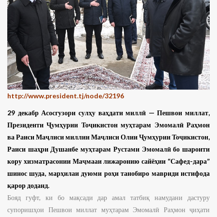
http://www.president.tj/node/32196
29 декабр Асосгузори сулҳу ваҳдати миллӣ — Пешвои миллат,
Президенти Ҷумҳурии Тоҷикистон муҳтарам Эмомалӣ Раҳмон
ва Раиси Маҷлиси миллии Маҷлиси Олии Ҷумҳурии Тоҷикистон,
Раиси шаҳри Душанбе муҳтарам Рустами Эмомалӣ бо шароити
кору хизматрасонии Маҷмааи лижаронию сайёҳии “Сафед-дара”
шинос шуда, марҳилаи дуюми роҳи танобиро мавриди истифода
қарор доданд.
Бояд гуфт, ки бо мақсади дар амал татбиқ намудани дастуру
супоришҳои Пешвои миллат муҳтарам Эмомалӣ Раҳмон ҷиҳати