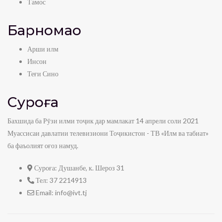
Тамос
Барномаҳо
Арши илм
Инсон
Теғи Сино
Суроға
Бахшида ба Рӯзи илми тоҷик дар мамлакат 14 апрели соли 2021
Муассисаи давлатии телевизиони Тоҷикистон - ТВ «Илм ва табиат»
ба фаъолият оғоз намуд.
Суроға:
Душанбе, к. Шероз 31
Тел:
37 2214913
Email:
info@ivt.tj