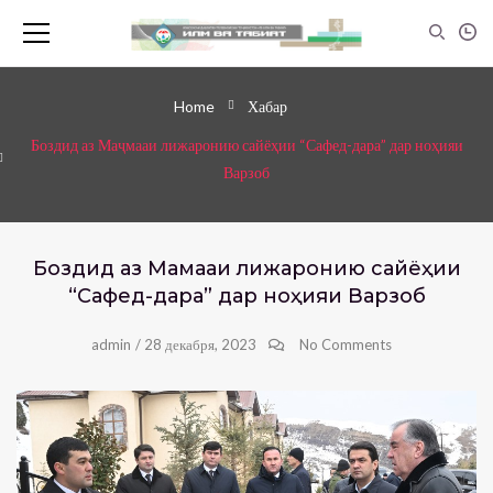
Home
Хабар
Боздид аз Маҷмааи лижаронию сайёҳии “Сафед-дара” дар ноҳияи
Варзоб
Боздид аз Маҷмааи лижаронию сайёҳии
“Сафед-дара” дар ноҳияи Варзоб
admin
/
28 декабря, 2023
No Comments