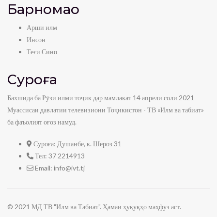
Барномаҳо
Арши илм
Инсон
Теғи Сино
Суроға
Бахшида ба Рӯзи илми тоҷик дар мамлакат 14 апрели соли 2021
Муассисаи давлатии телевизиони Тоҷикистон - ТВ «Илм ва табиат»
ба фаъолият оғоз намуд.
Суроға:
Душанбе, к. Шероз 31
Тел:
37 2214913
Email:
info@ivt.tj
© 2021 МД ТВ "Илм ва Табиат". Ҳамаи ҳуқуқҳо маҳфуз аст.