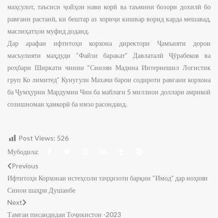
маҳсулот, таъсиси ҷойҳои нави корӣ ва таъмини бозори дохилӣ бо
равғани растанӣ, ки бештар аз хориҷи кишвар ворид карда мешавад,
маслиҳатҳои муфид доданд.
Дар арафаи ифтитоҳи корхона директори Ҷамъияти дорои
масъулияти маҳдуди “Файзи баракат” Давлаталӣ Ҷӯрабеков ва
роҳбари Ширкати чинии “Синзян Мадина Интернешнл Логистик
груп Ко лимитед” Кунугули Махачи барои содироти равғани корхона
ба Ҷумҳурии Мардумии Чин ба маблағи 5 миллион доллари амрикоӣ
созишномаи ҳамкорӣ ба имзо расонданд.
Post Views:
526
Мубодила:
Previous
Ифтитоҳи Корхонаи истеҳсоли таҷҳизоти барқии “Имод” дар ноҳияи
Синои шаҳри Душанбе
Next
Тамғаи писандидаи Тоҷикистон -2023