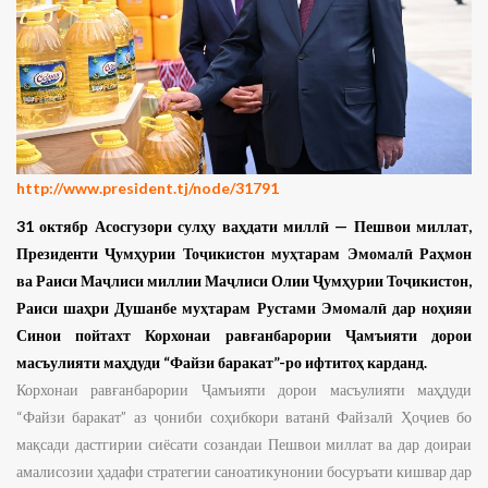
http://www.president.tj/node/31791
31 октябр Асосгузори сулҳу ваҳдати миллӣ — Пешвои миллат,
Президенти Ҷумҳурии Тоҷикистон муҳтарам Эмомалӣ Раҳмон
ва Раиси Маҷлиси миллии Маҷлиси Олии Ҷумҳурии Тоҷикистон,
Раиси шаҳри Душанбе муҳтарам Рустами Эмомалӣ дар ноҳияи
Синои пойтахт Корхонаи равғанбарории Ҷамъияти дорои
масъулияти маҳдуди “Файзи баракат”-ро ифтитоҳ карданд.
Корхонаи равғанбарории Ҷамъияти дорои масъулияти маҳдуди
“Файзи баракат” аз ҷониби соҳибкори ватанӣ Файзалӣ Ҳоҷиев бо
мақсади дастгирии сиёсати созандаи Пешвои миллат ва дар доираи
амалисозии ҳадафи стратегии саноатикунонии босуръати кишвар дар