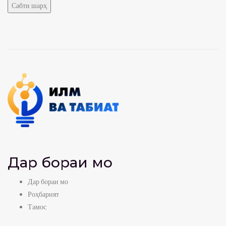
Дар бораи мо
Дар бораи мо
Роҳбарият
Тамос