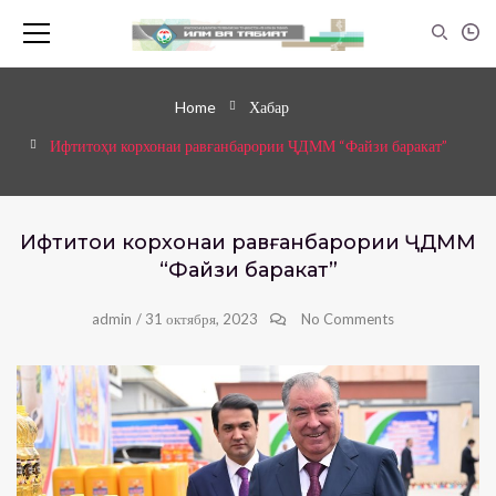
Home
Хабар
Ифтитоҳи корхонаи равғанбарории ҶДММ “Файзи баракат”
Ифтитоҳи корхонаи равғанбарории ҶДММ
“Файзи баракат”
admin
/
31 октября, 2023
No Comments