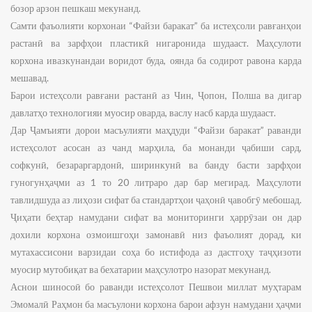
бозор арзон пешкаш мекунанд.
Самти фаъолияти корхонаи “Файзи баракат” ба истеҳсоли равғанҳои
растанӣ ва зарфҳои пластикӣ нигаронида шудааст. Маҳсулоти
корхона ивазкунандаи воридот буда, оянда ба содирот равона карда
мешавад.
Барои истеҳсоли равғани растанӣ аз Чин, Ҷопон, Полша ва дигар
давлатҳо технологияи муосир оварда, васлу насб карда шудааст.
Дар Ҷамъияти дорои масъулияти маҳдуди “Файзи баракат” раванди
истеҳсолот асосан аз чанд марҳила, ба монанди ҷабиши сард,
софкунӣ, безараргардонӣ, ширинкунӣ ва банду басти зарфҳои
гуногунҳаҷми аз 1 то 20 литраро дар бар мегирад. Маҳсулоти
тавлидшуда аз лиҳози сифат ба стандартҳои ҷаҳонӣ ҷавобгӯ мебошад.
Ҷиҳати беҳтар намудани сифат ва мониторинги ҳаррӯзаи он дар
дохили корхона озмоишгоҳи замонавӣ низ фаъолият дорад, ки
мутахассисони варзидаи соҳа бо истифода аз дастгоҳу таҷҳизоти
муосир мутобиқат ва бехатарии маҳсулотро назорат мекунанд.
Аснои шиносоӣ бо раванди истеҳсолот Пешвои миллат муҳтарам
Эмомалӣ Раҳмон ба масъулони корхона барои афзун намудани ҳаҷми