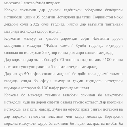
масоҳати 1 гектар бунёд шудааст.
Корҳои сохтмонӣ дар доираи тадбирҳои ободонию бунёдкорӣ
истиқболи ҷашни 35-солагии Истиқлоли давлатии Тоҷикистон моҳи
декабри соли 2022 оғоз гардида, имрӯз дар вазъияти тантанавӣ
мавриди истифода қарор гирифт.
Корхонаи мазкур аз ҳисоби даромади софи Ҷамъияти дорои
масъулияти маҳдуди “Файзи Сомон” бунёд гардида, иқтидори
солонаи он истеҳсоли 25 ҳазор тонна равғанро ташкил медиҳад.
Дар корхона дар як шабонарӯз 70 тонна ва дар як моҳ 2100 тонна
навъҳои гуногуни равғани босифат истеҳсол мегардад.
Дар ин ҷо 50 нафар сокини маҳаллӣ бо ҷойи кори доимӣ таъмин
гардида, оянда бо афзун намудани ҳаҷми иқтидори истеҳсолӣ
шумораи коргарон ба 100 нафар расонда мешавад.
Корхона бо мақсади таъмини талаботи сокинон бо маҳсулоти
истеҳсоли худӣ ва дорои сифати баланд таъсис ёфтааст. Дар корхонаи
истеҳсолӣ аз пахта, маъсар, лӯбиё ва офтобпараст равған истеҳсол ва
дар зарфҳои гуногуни пластикӣ ҷой карда мешавад. Коргарони
корхона маҳсулоти худро ба сокинон бо нархи дастрас ва нисбат ба