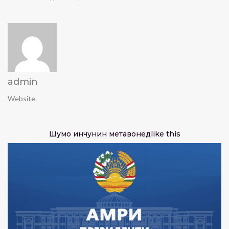
admin
Website
Шумо инчунин метавонед
like this