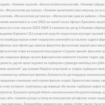
қавӣ», «Химияи таҳлилӣ», «Биология (биотехнология)», «Химияи ѓайрор
кӣ», «Физиологияи растаниҳо», «Химияи аналитикӣ») амал мекунад, ки аз
нология)», «Физиологияи растаниҳо»; «Физиологияи одам ва ҳайвон»; «Х
Химияи аналитикӣ») аз соли 2021 ин ҷониб таъсис ёфтааст.Ҳамзамон ҷиҳа
 муассиса соли таҳсили 2023-2024 3 озмоишгоҳи дигар («Химияи ғайриор
академик Каримов С.К.) азнавсозӣ шуда бо таҷҳизотҳои муосири таълимӣ 
ти пешбурди корҳои илмӣ-таҳқиқотии унвонҷӯён ва таълиму тадриси фаро
фхонаи лингофонӣ дар заминаи факултети филологияи хориҷӣ амал мекуна
 филологияи тоҷик ва журналистика радиои «Суруши ҷавонӣ» фаъолият д
аву нақшаҳои фавқро ҷиҳати фароҳамсозии имконоти таълиму тадрис дар
дониста, дар ин ҷиҳат иқдомот ва тадбирҳои судмандро минбаъд низ рӯйи
яи аналитиӣ” дар ҳошияи Наврӯзи хуҷастапай аз зумраи тадбирҳои мазк
р озмоишгоҳу кабинетҳои фаннии Донишгоҳ бо дастовардҳои инноватсион
и самараноки озмоишии омӯзгорони фанҳои соҳавӣ, барангехтани шавқу за
ри илму ихтироот, пажӯҳишҳо дар мавриди обу иқлим, тадбирҳои ҳифзи п
 стратегии Ҳукумати ҷумҳурӣ бобати саноатикунонии босуръати кишвар, д
оди сабз», таъмини рушди устувор ва некуаҳволии рӯзафзуни халқи саода
 эҷод мекунанд. Донишҷӯёни донишгоҳ низ зимни сӯҳбат таъсису ба ист