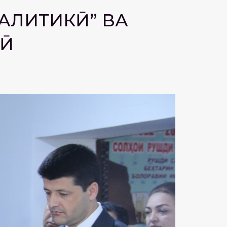
АЛИТИКӢ” ВА
РӢ