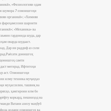
ганикӣ», «Физиологияи одам
 ин шумора 7 озмоишгоҳи
имияи органикӣ»; «Химияи
ти фароҳамсозии шароити
ганикӣ»; «Механика» ва
таъмин гардонида шуда, дар
ҳам оварда шудааст.
д. Дар ин раддиф аз соли
орад.Раёсати донишгоҳ
 донишгоҳ самти
 даст мегирад. Ифтитоҳи
ур аст. Озмоишгоҳи
ии илму техника муҷаҳҳаз
вқи муҳассилин, ташвиқ ва
иряхҳо, ҳамгироии илм бо
арёфту коркард, пешниҳод ва
тманди Ватани азизу маҳбуб
ифода додани озмоишгоҳ ва