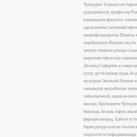
Ҷумҳурии Тоҷикистон барои 
ҳуқуқшиносӣ, профессор Раҳ
кормандони факултет, намо
дар вазъияти тантанавӣ ифт
маорифпарваронаи Пешвои м
чорабиниҳои Вазорат оид ба
ҷиҳати таъмини рушди соҳаи
маросими ифтитоҳи озмоишг
Дилшод Сафарбек аз нақш ва
сулҳу дӯстӣ ёдовар шуда, б
муҳтарам Эмомалӣ Раҳмон иб
ташаккули ҷаҳонбинии техни
табиатшиносӣ, дақиқ ва риё
миллат, Президенти Ҷумҳур
бахшида, бе шак, барои ама
фароҳам меорад. Ҳайати ус
барои рушди илм ва таълим а
таҷҳизоти истифодашаванда 