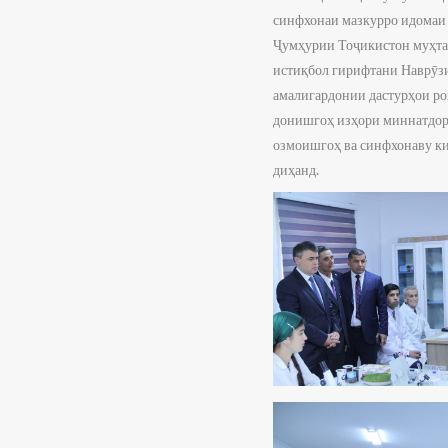
синфхонаи мазкурро идомаи
Ҷумҳурии Тоҷикистон муҳтар
истиқбол гирифтани Наврӯзи 
амалигардонии дастурҳои ро
донишгоҳ изҳори миннатдорӣ
озмоишгоҳ ва синфхонаву кит
диҳанд.