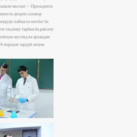
Пешвои миллат — Президенти
нишгоҳ ҷиҳати сазовор
аҷҷуҳи пайваста нисбат ба
и таълиму тарбия ба раёсати
иятҳои мусоид ва арзандаи
уб чораҳои зарурӣ анҷом