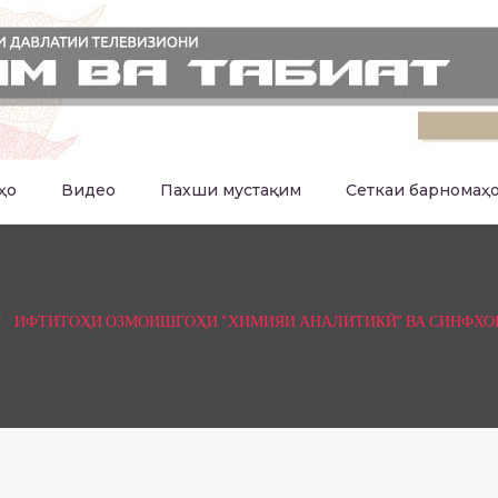
ҳо
Видео
Пахши мустақим
Сеткаи барномаҳ
ИФТИТОҲИ ОЗМОИШГОҲИ “ХИМИЯИ АНАЛИТИКӢ” ВА СИНФХ