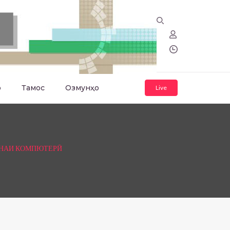
о
Тамос
Озмунҳо
Live
ОНАИ КОМПЮТЕРӢ