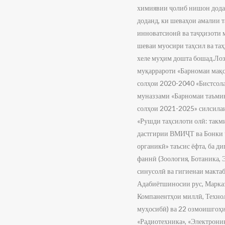
химиявии ҷолиб нишон додан
доданд, ки шеваҳои амалии т
инноватсионӣ ва таҷҳизоти 
шеваи муосири таҳсил ва та
хеле муҳим дошта бошад.Лоз
муқаррароти «Барномаи мақс
солҳои 2020-2040 «Бистсола
муназзами «Барномаи таъмин
солҳои 2021-2025» силсилаи 
«Рушди таҳсилоти олӣ: такми
дастгирии ВМИҶТ ва Бонки 
органикӣ» таъсис ёфта, ба 
фаннӣ (Зоология, Ботаника,
синусолӣ ва гигиенаи макта
Адабиётшиносии рус, Марказ
Компанентҳои миллӣ, Технол
муҳосибӣ) ва 22 озмоишгоҳи
«Радиотехника», «Электроник