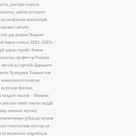
шгоҳ, доктори илмҳои
нишгоҳ, ҳайати устодону
 ва синфхонаи компютерӣ
партави сиёсати
стон дар доираи Нақшаи
биӣ барои солҳои 2021-2025»
орӣ қарор гирифт.Зимни
нишгоҳ, профессор Раҳмон
и миллӣ ва тарғиби фарҳанги
иденти Ҷумҳурии Тоҷикистон
у коммуникатсионӣ ва
 ва рушди фанҳои
ҳу ваҳдати миллӣ – Пешвои
 риёзию табиӣ такони ҷиддӣ
швар заминаи мусоид
 компютериро рӯйдоди муҳим
окии технологияи муосир ва
н ба меҳмонон таҷрибаҳои