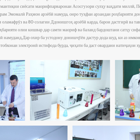
 мантиқии сиёсати маорифпарваронаи Асосгузори сулҳу ваҳдати миллӣ, 
ам Эмомалӣ Раҳмон арзёбӣ намуда, онро туҳфаи арзандаи роҳбарияти до
оламафрӯз ва 80-солагии Ддонишгоҳ арзёбӣ карда, барои дастгирӣ ва тав
ҳбарияти олии кишвар дар самти маориф ва баланд бардоштани сатҳу сифат
 намуданд.Дар охир ба устодону донишҷӯён дастур дода шуд, ки аз имкон
обхонаи электронӣ истифода бурда, ҷиҳати ба даст овардани натиҷаҳои х