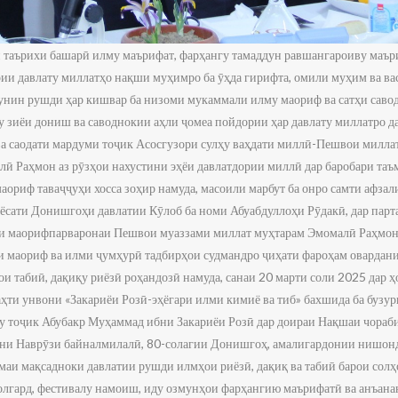
ои таърихи башарӣ илму маърифат, фарҳангу тамаддун равшангароиву маъ
ии давлату миллатҳо нақши муҳимро ба ӯҳда гирифта, омили муҳим ва ва
унин рушди ҳар кишвар ба низоми мукаммали илму маориф ва сатҳи саво
у зиёи дониш ва саводнокии аҳли ҷомеа пойдории ҳар давлату миллатро д
 ва саодати мардуми тоҷик Асосгузори сулҳу ваҳдати миллӣ-Пешвои милл
ӣ Раҳмон аз рӯзҳои нахустини эҳёи давлатдории миллӣ дар баробари таъм
аориф таваҷҷуҳи хосса зоҳир намуда, масоили марбут ба онро самти афзал
аёсати Донишгоҳи давлатии Кӯлоб ба номи Абуабдуллоҳи Рӯдакӣ, дар парт
ати маорифпарваронаи Пешвои муаззами миллат муҳтарам Эмомалӣ Раҳмон
и маориф ва илми ҷумҳурӣ тадбирҳои судмандро ҷиҳати фароҳам овардан
и табиӣ, дақиқу риёзӣ роҳандозӣ намуда, санаи 20 марти соли 2025 дар 
ҳти унвони «Закариёи Розӣ-эҳёгари илми кимиё ва тиб» бахшида ба бузу
су тоҷик Абубакр Муҳаммад ибни Закариёи Розӣ дар доираи Нақшаи чора
тани Наврӯзи байналмилалӣ, 80-солагии Донишгоҳ, амалигардонии нишо
омаи мақсадноки давлатии рушди илмҳои риёзӣ, дақиқ ва табиӣ барои сол
олгард, фестивалу намоиш, иду озмунҳои фарҳангию маърифатӣ ва анъан