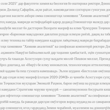
соли 2025” дар факултети химия ва биология бо иштироки ректори Дони
мон Дилшод Сафарбек, аҳли раёсат, намояндагони сохторҳои гуногуни до
яндагони васоити ахбори омма озмоишгоҳи химиявии “Химияи аналитикӣ”
итоҳ намуда, мавриди истифодабарӣ қарор доданд.Озмоишгоҳи мазкур дар 
аҳбуби миллат бо дастгирии Вазорати маориф ва илми Ҷумҳурии Тоҷики
 иҷрои «Барномаи мақсадноки давлатии рушди илмҳои риёзӣ, дақиқ ва та
 илму техника ва тайёр намудани кадрҳои лаёқатманд мавриди баҳрабард
оҳи химиявии “Химияи аналитикӣ” ва синфхонаи компютерӣ ректори До
 аҳамияти Наврӯзи байналмилалӣ дар таҳкими ҳамбастагӣ, эҳёи суннатҳо
о руҷуъ ба таъкиди Асосгузори сулҳу ваҳдати миллӣ-Пешвои миллат, През
роз доштанд, ки «Имрӯз бе илму инноватсия, технологияҳои иттилоотив
кӣ қадаме ба пеш гузошта намешавад». Эълон шудани «Бистсолаи омӯзиш
зӣ дар соҳаи илму маориф (солҳои 2020-2040)» аз ҷониби Асосгузори сул
ии Тоҷикистон муҳтарам Эмомалӣ Раҳмон, барои омӯзиш ва рушди илмҳои
лӣ намудани Стратегияи чоруми ҷумҳурӣ — саноатикунонии босуръати ки
тодон ифтитоҳи озмоишгоҳи химиявии “Химияи аналитикӣ” ва синфхонаи
рзёбӣ намуда, ба раванди дарсҳои омӯзгорон ворид шуданд ва аз самаран
дар озмоишгоҳ огоҳ гардиданд.Зимни чорабинӣ, муаллимон ва донишҷӯё