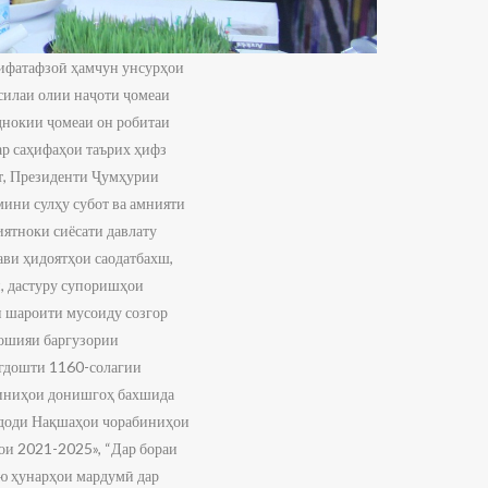
рифатафзоӣ ҳамчун унсурҳои
силаи олии наҷоти ҷомеаи
днокии ҷомеаи он робитаи
ар саҳифаҳои таърих ҳифз
ат, Президенти Ҷумҳурии
ини сулҳу субот ва амнияти
иятноки сиёсати давлату
ави ҳидоятҳои саодатбахш,
, дастуру супоришҳои
и шароити мусоиду созгор
ҳошияи баргузории
ргдошти 1160-солагии
биниҳои донишгоҳ бахшида
ндоди Нақшаҳои чорабиниҳои
ҳои 2021-2025», “Дар бораи
аю ҳунарҳои мардумӣ дар