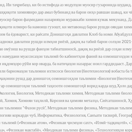
д. Ин таҷрибаҳо, ки бо истифода аз модулҳои муосир гузаронида шуданд
аҳқиқоти химиявиро дар амал бубинанд ва барои онҳо равшан шавад, ки ч
муосир барои фаҳмидани назарияҳои мураккаби химия кумак мекунанд. Да
ҳқиқоти илмиро ба намоиш гузошт, ки метавонад барои рушди ояндаи хим
им ба ёдоварист, ки раёсати Донишгоҳи давлатии Клоб ба номи Абуабдул
адноки давлатии рушди илмҳои риёзӣ, дақиқ ва табиӣ барои солҳои 2021
и омӯзиш ва рушди фанҳои табиатшиносӣ, дақиқ ва риёзӣ дар соҳаи илму
 намудани муассисаҳои таълимӣ бо кабинетҳои фаннӣ ва озмоишгоҳҳои 
иқдомҳоро рӯйи кор оварда, ба натиҷаҳои назаррас ноил гарддидааст. Да
ли барномаҳои таълимии ихтисоси биология (биотехнология) вобаста ба т
ҷаҳонии рушд дар донишгоҳ озмоишгоҳҳои таълимии «Биология (биотехн
дигар озмоишгоҳои таълимӣ таҳизоти озмоишгоҳӣ ворид карда шуд.Ҳоло д
 Экология, Биология, Методикаи таълими химия, Методикаи таълими биол
бӣ, Химия, Химияи таҳлилӣ, Корозия ва ҳимояи металҳо, Сиёсатшиносӣ, 
и таълимии “Фазои русӣ”, Методикаи таълими физика, Методикаи таъли
огияи коркарди чуб, Информатика, Физиология, Санъати тасвирӣ, Геогра
 таълимӣ («Физикаи атом», «Физикаи ҷисмҳои сахт», «Илмӣ-тадқиқотӣ», «
а», «Физикаи мактабӣ», «Меодикаи таълими физика», «Технологияҳои корк