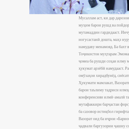
Мусаллам аст, ки дар дароз
муҳим барои рушд ва пойдор
мутамаддин гардидааст. Инч
ногусастанӣ дошта, маҳз нур
намудаву менамояд. Ба бахт
Тоҷикистон муҳтарам Эмомал
ҷомеа ба рушди соҳаи илму м
ҳукумат арзёбӣ намудааст. Р
омӯзаҳои хирадбунёд, сиёс
Ҳукумати мамлакат, Вазорат
барои таълиму тадриси илмҳо
конференсияи илмӣ-амалӣ та
мутафаккири барҷастаи фор
ба сазовор истиқбол гириф
Вазорат оид ба иҷрои «Барн
ҷадвали баргузории ҷашну с