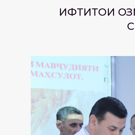
ИФТИТОҲИ О
С