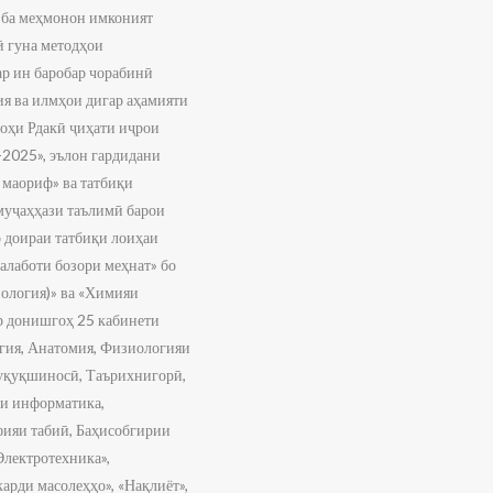
, ба меҳмонон имконият
ӣ гуна методҳои
р ин баробар чорабинӣ
ия ва илмҳои дигар аҳамияти
лоҳи Рдакӣ ҷиҳати иҷрои
-2025», эълон гардидани
 маориф» ва татбиқи
муҷаҳҳази таълимӣ барои
р доираи татбиқи лоиҳаи
алаботи бозори меҳнат» бо
ология)» ва «Химияи
ар донишгоҳ 25 кабинети
огия, Анатомия, Физиологияи
Ҳуқуқшиносӣ, Таърихнигорӣ,
ми информатика,
фияи табиӣ, Баҳисобгирии
Электротехника»,
арди масолеҳҳо», «Нақлиёт»,