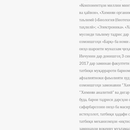
«Конпонентҳои миллии минта
ва ҳайвон», «Химияи органи
таълимӣ («Биология (биотех
таҳлилӣ»; «Электроника». «
мусоиди таълиму тадрис дар
озмоишгоҳи «Барқ» ба номи 
онҳо шароити муназзам ҷиҳа
Инчунин дар донишгоҳ 3 син
2017 дар заминаи факултети
татбиқи муқаррароти барном
афзалиятноки фаъолияти худ 
озмоишгоҳи замонавии “Хими
“Химияи аналитиӣ” ва дига
буда, барои тадриси дарсҳо
сафарбарсозии онҳо ба маси
истеҳсолот, татбиқи ҳадафи
татбиқи механизмҳои «иқтис
заминаҳои воқеиву муътамад