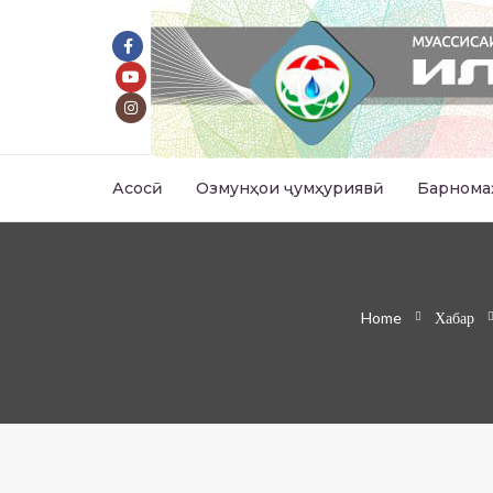
Асосӣ
Озмунҳои ҷумҳуриявӣ
Барнома
Home
Хабар