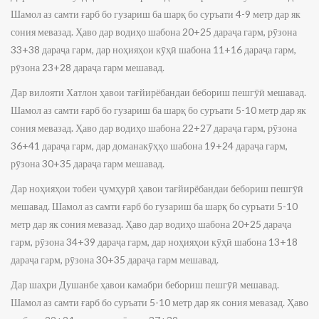
Шамол аз самти ғарб бо гузариш ба шарқ бо суръати 4-9 метр дар як
сония мевазад. Ҳаво дар водиҳо шабона 20+25 дараҷа гарм, рӯзона
33+38 дараҷа гарм, дар ноҳияҳои кӯҳӣ шабона 11+16 дараҷа гарм,
рӯзона 23+28 дараҷа гарм мешавад.
Дар вилояти Хатлон ҳавои тағйирёбандаи бебориш пешгӯӣ мешавад.
Шамол аз самти ғарб бо гузариш ба шарқ бо суръати 5-10 метр дар як
сония мевазад. Ҳаво дар водиҳо шабона 22+27 дараҷа гарм, рӯзона
36+41 дараҷа гарм, дар доманакӯҳҳо шабона 19+24 дараҷа гарм,
рӯзона 30+35 дараҷа гарм мешавад.
Дар ноҳияҳои тобеи ҷумҳурӣ ҳавои тағйирёбандаи бебориш пешгӯӣ
мешавад. Шамол аз самти ғарб бо гузариш ба шарқ бо суръати 5-10
метр дар як сония мевазад. Ҳаво дар водиҳо шабона 20+25 дараҷа
гарм, рӯзона 34+39 дараҷа гарм, дар ноҳияҳои кӯҳӣ шабона 13+18
дараҷа гарм, рӯзона 30+35 дараҷа гарм мешавад.
Дар шаҳри Душанбе ҳавои камабри бебориш пешгӯӣ мешавад.
Шамол аз самти ғарб бо суръати 5-10 метр дар як сония мевазад. Ҳаво