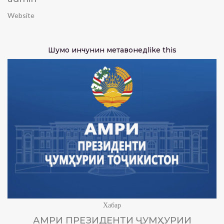
Website
Шумо инчунин метавонед
like this
Хабар
АМРИ ПРЕЗИДЕНТИ ҶУМҲУРИИ