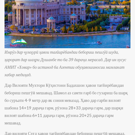
Имрӯз дар ҷумҳурӣ ҳавои тағйирёбандаи бебориш пешгӯӣ шуда,
ҳарорат дар шаҳри Душанбе то ба 39 дараҷа мерасад. Дар ин хусус
АМИТ «Ховар» бо истинод ба Агентии обуҳавошиносии мамлакат
хабар медиҳад.
Дар Вилояти Мухтори Кӯҳистони Бадахшон ҳавои тағйирёбандаи
бебориш пешгӯӣ мешавад. Шамол аз самти ғарб бо гузариш ба шарқ
бо суръати 4-9 метр дар як сония мевазад. Ҳаво дар ғарби вилоят
шабона 14+19 дараҷа гарм, рӯзона 28+33 дараҷа гарм, дар шарқи
вилоят шабона 6+11 дараҷа гарм, рӯзона 20+25 дараҷа гарм
мешавад.
Дар вилояти Суғд ҳавои тағйирёбандаи бебориш пешгӯӣ мешавад.