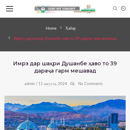
Home
Хабар
Имрӯз дар шаҳри Душанбе ҳаво то 39 дараҷа гарм мешавад
Имрӯз дар шаҳри Душанбе ҳаво то 39
дараҷа гарм мешавад
admin
/
11 августа, 2024
No Comments