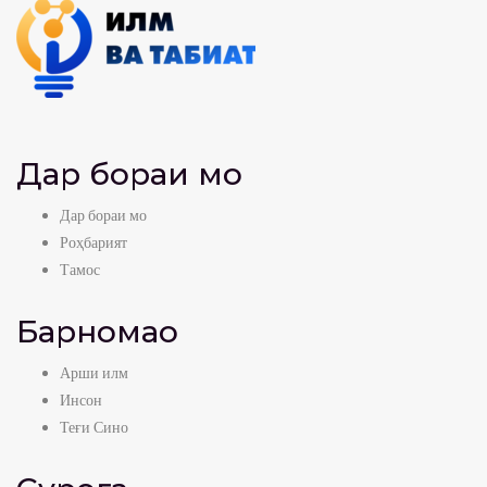
Дар бораи мо
Дар бораи мо
Роҳбарият
Тамос
Барномаҳо
Арши илм
Инсон
Теғи Сино