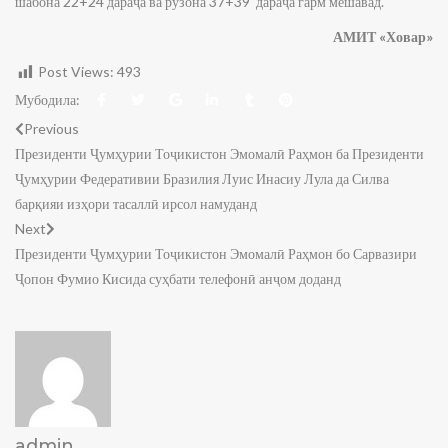
шабона 22+24 дараҷа ва рӯзона 37+39 дараҷа гарм мешавад.
АМИТ «Ховар»
Post Views:
493
Мубодила:
Previous
Президенти Ҷумҳурии Тоҷикистон Эмомалӣ Раҳмон ба Президенти
Ҷумҳурии Федеративии Бразилия Луис Инасиу Лула да Силва
барқияи изҳори тасаллӣ ирсол намуданд
Next
Президенти Ҷумҳурии Тоҷикистон Эмомалӣ Раҳмон бо Сарвазири
Ҷопон Фумио Кисида суҳбати телефонӣ анҷом доданд
admin