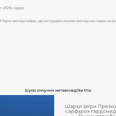
л-2024» гардид
б барои минтақа набуда, дар нигоҳдории иқлими минтақа низ нақши муҳи
Шумо инчунин метавонед
like this
Шарҳи амри Презид
сарфароз гардонида