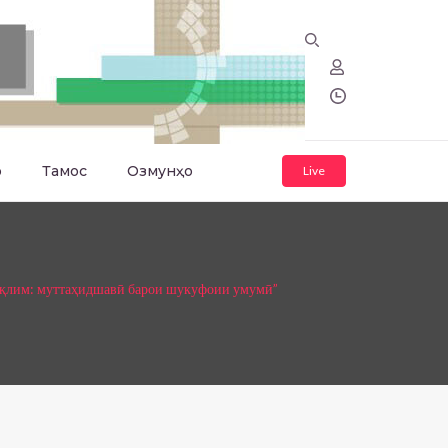
о
Тамос
Озмунҳо
Live
иқлим: муттаҳидшавӣ барои шукуфоии умумӣ”