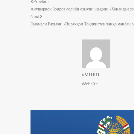
Previous
Анушервон Зоиров ғолиби озмуни шаҳрии «Хонандаи со
Next
Эмомалӣ Раҳмон: «Пиряхҳои Тоҷикистон танҳо манбаи о
admin
Website