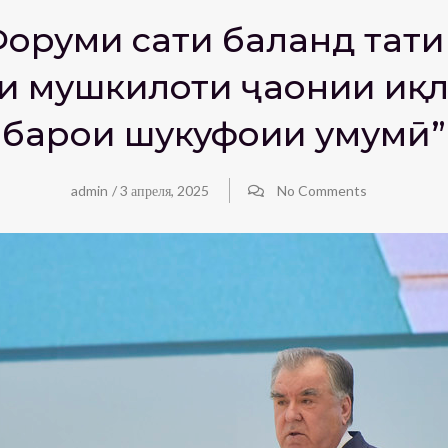
руми сатҳи баланд таҳт
 мушкилоти ҷаҳонии иқл
барои шукуфоии умумӣ”
admin
/
3 апреля, 2025
No Comments