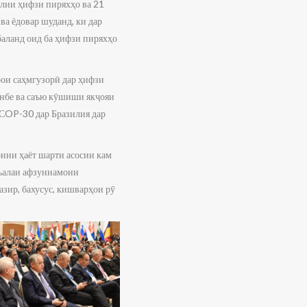
лии ҳифзи пиряхҳо ва 21
ва ёдовар шуданд, ки дар
баланд оид ба ҳифзи пиряхҳо
ои саҳмгузорӣ дар ҳифзи
нбе ва саъю кӯшиши якҷояи
 СOP-30 дар Бразилия дар
ини ҳаёт шарти асосии кам
съалаи афзуннамоии
зир, бахусус, кишварҳои рӯ