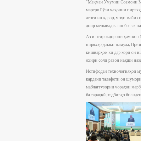
“Маҷмаи Умумии Созмони Ми
мартро Рӯзи ҷаҳонии пиряхҳо
асоси ин қарор, моҳи майи 
доир мешавад ва ин боз як н
Аз иштирокдорони ҳамоиш б
пиряхҳо даъват намуда, Пре
кишварҳое, ки дар кори он 
охири соли равон нақши наз
Истифодаи технологияҳои му
кардани талафоти он шуморид
маблағгузории чораҳои марб
ба тараққӣ, тадбирҳо бианде