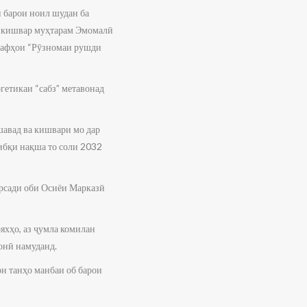
 барои ноил шудан ба
и кишвар муҳтарам Эмомалӣ
адафҳои “Рӯзномаи рушди
гетикаи “сабз” метавонад
шавад ва кишвари мо дар
тибқи нақша то соли 2032
арсади оби Осиёи Марказӣ
яхҳо, аз ҷумла комилан
онӣ намуданд.
н танҳо манбаи об барои