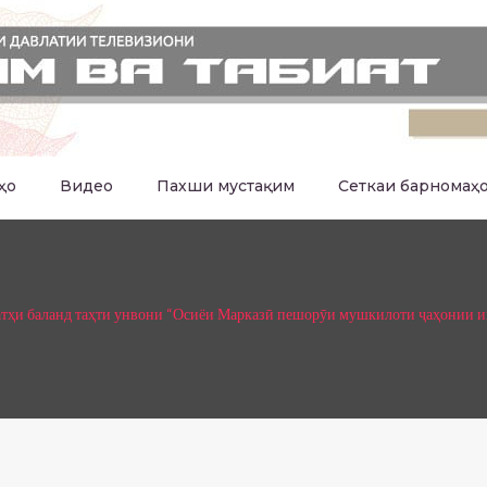
ҳо
Видео
Пахши мустақим
Сеткаи барномаҳ
тҳи баланд таҳти унвони “Осиёи Марказӣ пешорӯи мушкилоти ҷаҳонии 