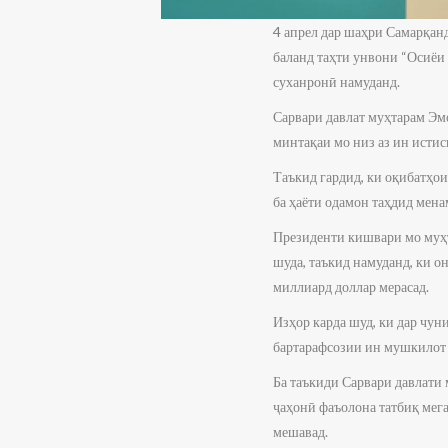
4 апрел дар шаҳри Самарқа
баланд таҳти унвони “Осиё
суханронӣ намуданд.
Сарвари давлат муҳтарам Эм
минтақаи мо низ аз ин истис
Таъкид гардид, ки оқибатҳои
ба ҳаёти одамон таҳдид мена
Президенти кишвари мо муҳт
шуда, таъкид намуданд, ки о
миллиард доллар мерасад.
Изҳор карда шуд, ки дар чу
бартарафсозии ин мушкилот 
Ба таъкиди Сарвари давлати
ҷаҳонӣ фаъолона татбиқ мега
мешавад.