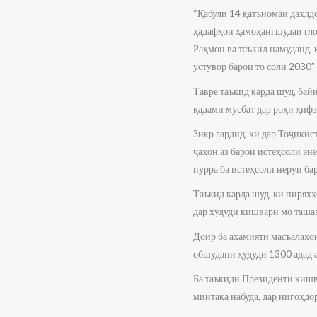
“Қабули 14 қатъномаи дахл
ҳадафҳои ҳамоҳангшудаи гло
Раҳмон ва таъкид намуданд, 
устувор барои то соли 2030”
Тавре таъкид карда шуд, бай
қадами мусбат дар роҳи ҳиф
Зикр гардид, ки дар Тоҷикис
ҷаҳон аз барои истеҳсоли эн
пурра ба истеҳсоли неруи ба
Таъкид карда шуд, ки пирях
дар ҳудуди кишвари мо ташак
Доир ба аҳамияти масъалаҳои
обшудани ҳудуди 1300 адад а
Ба таъкиди Президенти кишв
минтақа набуда, дар нигоҳд