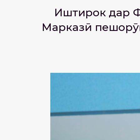
Иштирок дар Фо
Марказӣ пешорӯи