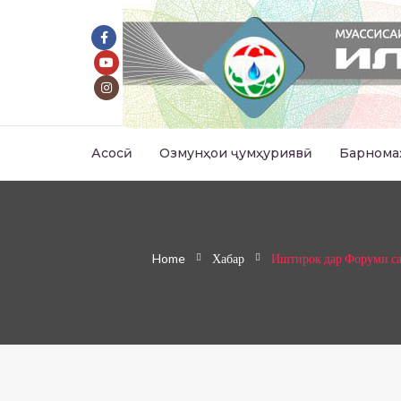
Асосӣ
Озмунҳои ҷумҳуриявӣ
Барнома
Home
Хабар
Иштирок дар Форуми са