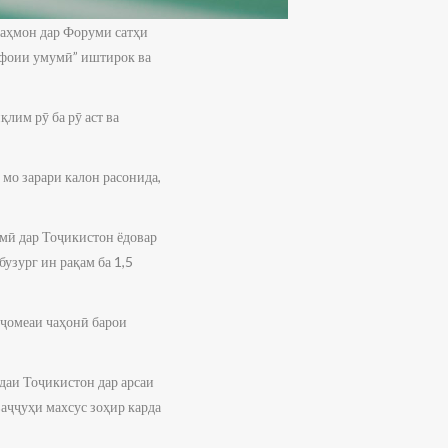
аҳмон дар Форуми сатҳи
уфоии умумӣ” иштирок ва
лим рӯ ба рӯ аст ва
мо зарари калон расонида,
мӣ дар Тоҷикистон ёдовар
узург ин рақам ба 1,5
 ҷомеаи чаҳонӣ барои
даи Тоҷикистон дар арсаи
ваҷҷуҳи махсус зоҳир карда