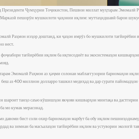
нд Президенти Ҷумҳурии Тоҷикистон, Пешвои миллат муҳтарам Эмомалӣ Р
и Марказӣ пешорӯи мушкилоти ҷаҳонии иқлим: муттаҳидшавӣ барои шук
омалӣ Раҳмон изҳор доштанд, ки ҷаҳон имрӯз бо мушкилоти тағйирёбии иқ
но нест.
 фоҷеабори тағйирёбии иқлим ба иқтисодиёт ва экосистемаҳои кишварҳои 
мояд.
арам Эмомалӣ Раҳмон аз ҳаҷми солонаи маблағгузории барномаҳои иқли
н беш аз 400 миллион долларро ташкил медиҳад ва дар сурати пайомадҳои б
нин шароит танҳо саъю кӯшишҳои якҷояи кишварҳои минтақа ва дастгирии
ба мо кумак мерасонад.
 мо давоми бист соли охир барномаҳои марбут ба обу иқлим пешниҳоднаму
рдад ва зимнан ба масъалаҳои тағйирёбии иқлим ва устувории экологӣ та