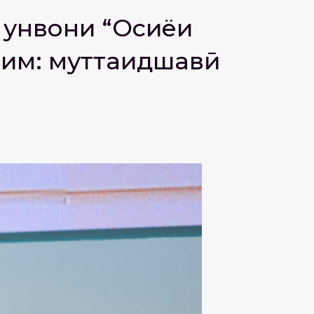
и унвони “Осиёи
им: муттаҳидшавӣ