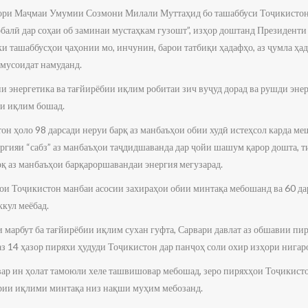
дори Маҷмаи Умумии Созмони Милали Муттаҳид бо ташаббуси Тоҷикистон
балӣ дар соҳаи об заминаи мустаҳкам гузошт”, изҳор доштанд Президент
ки ташаббусҳои ҷаҳонии мо, инчунин, барои татбиқи ҳадафҳо, аз ҷумла ҳ
 мусоидат намуданд.
ни энергетика ва тағйирёбии иқлим робитаи зич вуҷуд дорад ва рушди энер
зи иқлим бошад.
тон ҳоло 98 дарсади неруи барқ аз манбаъҳои обии худӣ истеҳсол карда ме
ергияи “сабз” аз манбаъҳои таҷдидшаванда дар ҷойи шашум қарор дошта, 
рқ аз манбаъҳои барқароршавандаи энергия мегузарад.
ҳои Тоҷикистон манбаи асосии захираҳои обии минтақа мебошанд ва 60 д
кул меёбад.
 марбут ба тағйирёбии иқлим сухан гуфта, Сарвари давлат аз обшавии пир
з 14 ҳазор пиряхи ҳудуди Тоҷикистон дар панҷоҳ соли охир изҳори нигар
ар ин ҳолат тамоюли хеле ташвишовар мебошад, зеро пиряхҳои Тоҷикисто
ории иқлими минтақа низ нақши муҳим мебозанд.