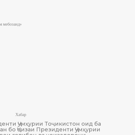
м мебозанд»
Хабар
енти Ҷумҳурии Тоҷикистон оид ба
М
н бо Ҷоизаи Президенти Ҷумҳурии
Тоҷики