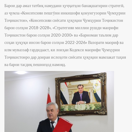
Барои дар амал татбиқ намудани ҳуҷҷатҳои банақшагирии стратегӣ,
аз ҷумла «Консепсияи пешгӯии инкишофи қонунгузории Ҷумҳурии
Тоҷикистон», «Консепсияи сиёсати ҳуқуқии Ҷумҳурии Тоҷикистон
барои солҳои 2018-2028», «Стратегияи миллии рушди маорифи
Тоҷикистон барои солҳои 2020-2030» ва «Барномаи таълим дар
соҳаи ҳуқуқи инсон барои солҳои 2022-2026» Вазорати маориф ва
илм муваззаф гардидааст, ки лоиҳаи Кодекси маорифи Ҷумҳурии
Тоҷикистонро дар доираи ислоҳоти сиёсати ҳуқуқии мамлакат таҳия
ва барои тасдиқ пешниҳод намояд.