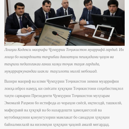
Лоиҳаи Кодекси маорифи Ҷумҳурии Тоҷикистон муаррифӣ гардид. Ин
лоиҳа бо назардошти таҷрибаи давлатҳои пешқадами ҷаҳон ва
таърихи педагогикаи ғании халқи тоҷик таҳия гардида,
муқарраркунандаи шакли таҳсилоти миллӣ мебошад.
Вазири маориф ва илми Ҷумҳурии Тоҷикистон зимни муаррифии
лоиҳа иброз намуд, ки сиёсати ҳуқуқии Тоҷикистони соҳибистиқлол
таҳти сарварии Президенти Ҷумҳурии Тоҷикистон муҳтарам
Эмомалӣ Раҳмон бо истифода аз чораҳои сиёсӣ, иқтисодӣ, ташкилӣ,
мафкуравӣ ва ҳуқуқӣ ва бо назардошти ҳамоҳангсозӣ ва
мутобиқкунии қонунгузории мамлакат бо санадҳои ҳуқуқии
байналмилалӣ ва низомҳои ҳуқуқии ҷаҳонӣ амалӣ мегардад.