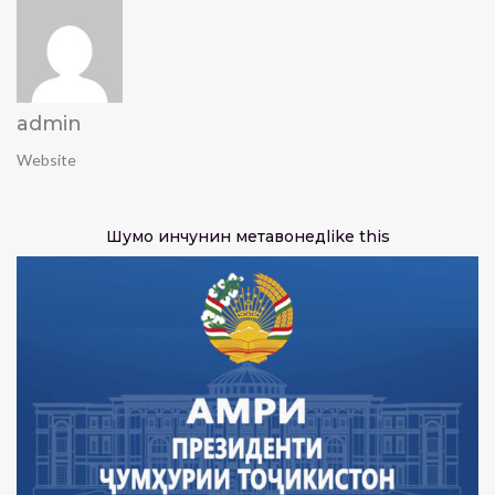
admin
Website
Шумо инчунин метавонед
like this