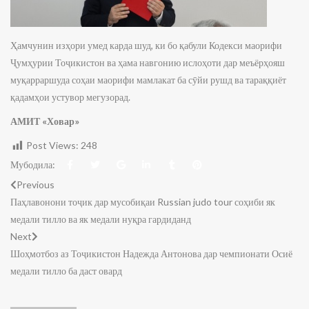
Ҳамчунин изҳори умед карда шуд, ки бо қабули Кодекси маорифи
Ҷумҳурии Тоҷикистон ва ҳама навгонию ислоҳоти дар меъёрҳояш
муқарраршуда соҳаи маорифи мамлакат ба сӯйи рушд ва тараққиёт
қадамҳои устувор мегузорад.
АМИТ «Ховар»
Post Views:
248
Мубодила:
Previous
Паҳлавонони тоҷик дар мусобиқаи Russian judo tour соҳиби як
медали тилло ва як медали нуқра гардиданд
Next
Шоҳмотбоз аз Тоҷикистон Надежда Антонова дар чемпионати Осиё
медали тилло ба даст овард