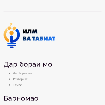
Дар бораи мо
Дар бораи мо
Роҳбарият
Тамос
Барномаҳо