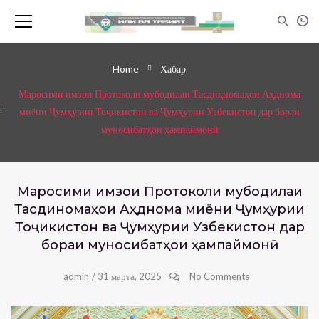
Home
Хабар
Маросими имзои Протоколи мубодилаи Тасдиқномаҳои Аҳднома
миёни Ҷумҳурии Тоҷикистон ва Ҷумҳурии Узбекистон дар бораи
муносибатҳои ҳампаймонӣ
Маросими имзои Протоколи мубодилаи
Тасдиқномаҳои Аҳднома миёни Ҷумҳурии
Тоҷикистон ва Ҷумҳурии Узбекистон дар
бораи муносибатҳои ҳампаймонӣ
admin
/
31 марта, 2025
No Comments