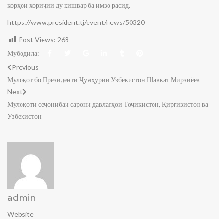
корҳои хориҷии ду кишвар ба имзо расид.
https://www.president.tj/event/news/50320
Post Views:
268
Мубодила:
Previous
Мулоқот бо Президенти Ҷумҳурии Узбекистон Шавкат Мирзиёев
Next
Мулоқоти сеҷонибаи сарони давлатҳои Тоҷикистон, Қирғизистон ва
Узбекистон
admin
Website