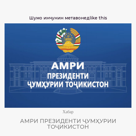
Шумо инчунин метавонед
like this
Хабар
АМРИ ПРЕЗИДЕНТИ ҶУМҲУРИИ
ТОҶИКИСТОН