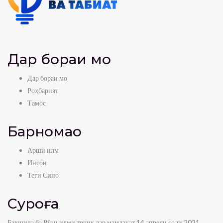
Дар бораи мо
Дар бораи мо
Роҳбарият
Тамос
Барномаҳо
Арши илм
Инсон
Теғи Сино
Суроға
Бахшида ба Рӯзи илми тоҷик дар мамлакат 14 апрели соли 2021