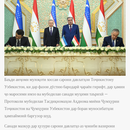
Баъди анҷоми мулоқоти хоссаи сарони давлатҳои Тоҷикистону
Узбекистон, ки дар фазои дӯстию бародарӣ ҷараён гирифт, дар ҳамин
ҷо маросими имзо ва мубодилаи санади муҳими таърихӣ —
Протоколи мубодилаи Тасдиқномаҳои Аҳднома миёни Ҷумҳурии
Тоҷикистон ва Ҷумҳурии Узбекистон дар бораи муносибатҳои
ҳампаймонӣ баргузор шуд.
Санади мазкур дар ҳузури сарони давлатҳо аз ҷониби вазирони