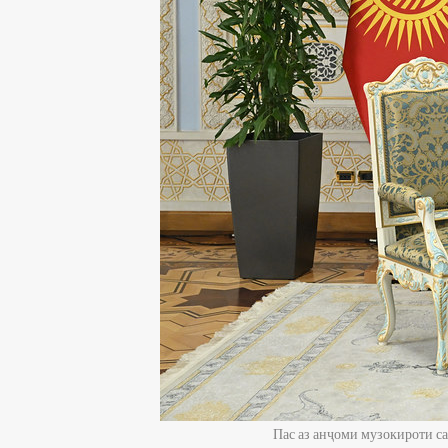
Пас аз анҷоми музокироти с