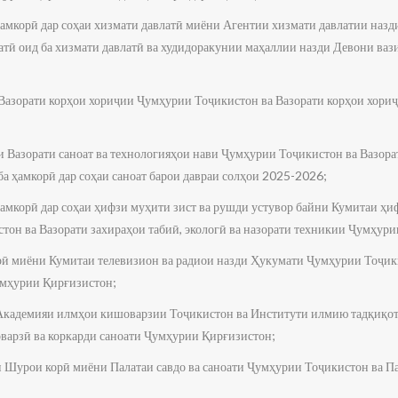
амкорӣ дар соҳаи хизмати давлатӣ миёни Агентии хизмати давлатии наз
атӣ оид ба хизмати давлатӣ ва худидоракунии маҳаллии назди Девони ва
Вазорати корҳои хориҷии Ҷумҳурии Тоҷикистон ва Вазорати корҳои хор
Вазорати саноат ва технологияҳои нави Ҷумҳурии Тоҷикистон ва Вазорат
а ҳамкорӣ дар соҳаи саноат барои давраи солҳои 2025-2026;
амкорӣ дар соҳаи ҳифзи муҳити зист ва рушди устувор байни Кумитаи ҳи
тон ва Вазорати захираҳои табиӣ, экологӣ ва назорати техникии Ҷумҳ
ӣ миёни Кумитаи телевизион ва радиои назди Ҳукумати Ҷумҳурии Тоҷик
мҳурии Қирғизистон;
кадемияи илмҳои кишоварзии Тоҷикистон ва Институти илмию тадқиқот
шоварзӣ ва коркарди саноати Ҷумҳурии Қирғизистон;
 Шурои корӣ миёни Палатаи савдо ва саноати Ҷумҳурии Тоҷикистон ва Пал