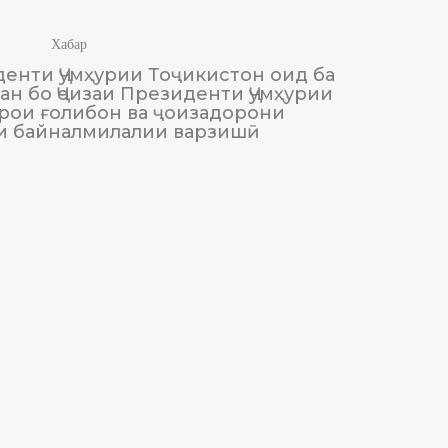
Хабар
енти Ҷумҳурии Тоҷикистон оид ба
М
н бо Ҷоизаи Президенти Ҷумҳурии
Тоҷики
рои ғолибон ва ҷоизадорони
и байналмилалии варзишӣ