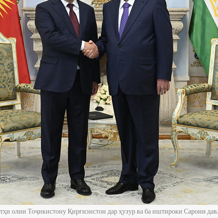
атҳи олии Тоҷикистону Қирғизистон дар ҳузур ва ба иштироки Сарони да