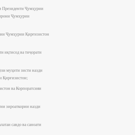
ди Президенти Ҷумҳурии
зирони Ҷумҳурии
иҷии Ҷумҳурии Қирғизистон
и иқтисод ва тиҷорати
фзи муҳити зисти назди
урии Қирғизистон;
истон ва Корпоратсияи
ии зироаткории назди
атаи савдо ва саноати