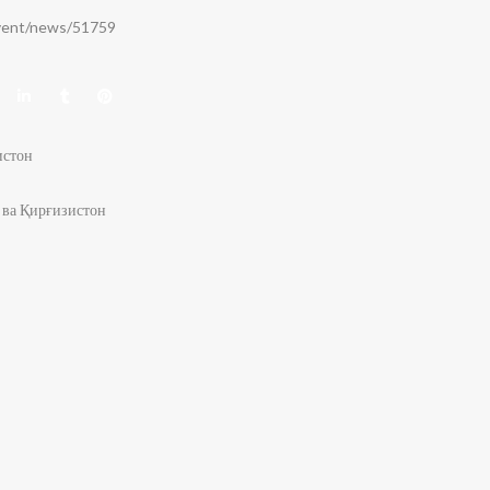
event/news/51759
истон
 ва Қирғизистон