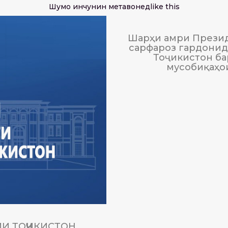
Шумо инчунин метавонед
like this
Шарҳи амри Презид
сарфароз гардонида
Тоҷикистон ба
мусобиқаҳо
И ТОҶИКИСТОН