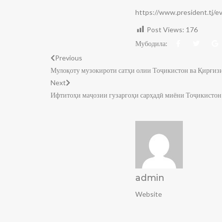
https://www.president.tj/
Post Views:
176
Мубодила:
Previous
Мулоқоту музокироти сатҳи олии Тоҷикистон ва Қирғиз
Next
Ифтитоҳи маҷозии гузаргоҳи сарҳадӣ миёни Тоҷикистон
admin
Website