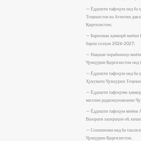
— Ёддошти тафоҳум оид ба ҳ
Тоҷикистон ва Агентии давл
Қирғизистон;
— Барномаи ҳамкорӣ миёни 
барои солҳои 2026-2027;
— Нақшаи чорабиниҳо миёни 
Ҷумҳурии Қирғизистон оид б
— Ёддошти тафоҳум оид ба ҳ
Ҳукумати Ҷумҳурии Тоҷикис
— Ёддошти тафоҳуми ҳамкор
миллии радиошунавонии Ҷу
— Ёддошти тафоҳум миёни А
Вазорати захираҳои об, ки
— Созишнома оид ба таъсиси
Ҷумҳурии Қирғизистон.