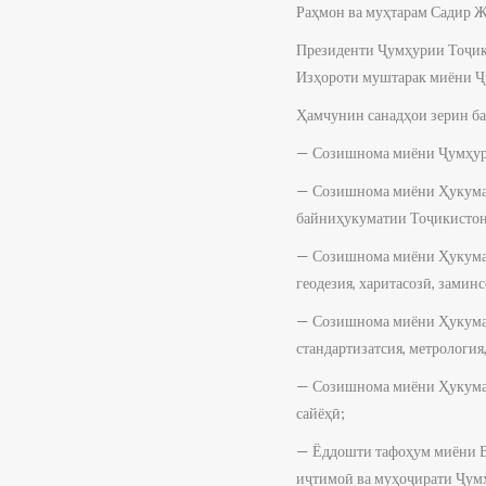
Раҳмон ва муҳтарам Садир Ж
Президенти Ҷумҳурии Тоҷик
Изҳороти муштарак миёни Ҷ
Ҳамчунин санадҳои зерин ба
— Созишнома миёни Ҷумҳури
— Созишнома миёни Ҳукумат
байниҳукуматии Тоҷикисто
— Созишнома миёни Ҳукумат
геодезия, харитасозӣ, замин
— Созишнома миёни Ҳукумат
стандартизатсия, метрология
— Созишнома миёни Ҳукумат
сайёҳӣ;
— Ёддошти тафоҳум миёни Ва
иҷтимоӣ ва муҳоҷирати Ҷумҳ