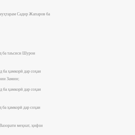
муҳтарам Садир Жапаров ба
 ба таъсиси Шурои
ба ҳамкорӣ дар соҳаи
вии Замин;
ба ҳамкорӣ дар соҳаи
ба ҳамкорӣ дар соҳаи
Вазорати меҳнат, ҳифзи