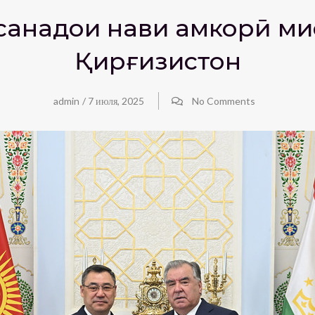
анадҳои нави ҳамкорӣ ми
Қирғизистон
admin
/
7 июля, 2025
No Comments