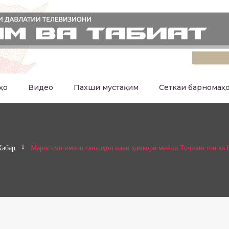
ҳо
Видео
Пахши мустақим
Сеткаи барномаҳ
Хабар
Маросими имзои санадҳои нави ҳамкорӣ миёни Тоҷикистон ва 