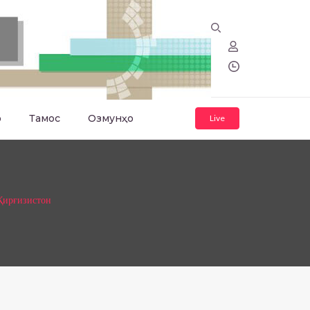
о
Тамос
Озмунҳо
Live
Қирғизистон