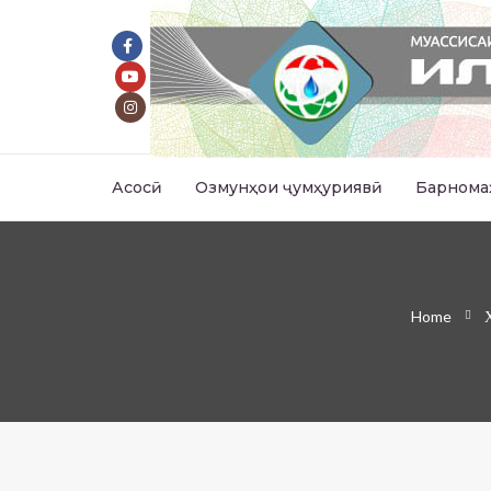
Асосӣ
Озмунҳои ҷумҳуриявӣ
Барнома
Home