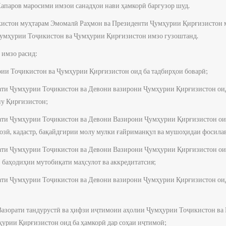
апаров маросими имзои санадҳои нави ҳамкорӣ баргузор шуд.
истон муҳтарам Эмомалӣ Раҳмон ва Президенти Ҷумҳурии Қирғизистон 
умҳурии Тоҷикистон ва Ҷумҳурии Қирғизистон имзо гузоштанд.
 имзо расид:
и Тоҷикистон ва Ҷумҳурии Қирғизистон оид ба тадбирҳои боварӣ;
и Ҷумҳурии Тоҷикистон ва Девони вазирони Ҷумҳурии Қирғизистон оид
ну Қирғизистон;
и Ҷумҳурии Тоҷикистон ва Девони Вазирони Ҷумҳурии Қирғизистон оид 
созӣ, кадастр, бақайдгирии молу мулки ғайриманқул ва мушоҳидаи фосила
и Ҷумҳурии Тоҷикистон ва Девони Вазирони Ҷумҳурии Қирғизистон оид 
, баҳодиҳии мутобиқати маҳсулот ва аккредитатсия;
и Ҷумҳурии Тоҷикистон ва Девони вазирони Ҷумҳурии Қирғизистон оид 
зорати тандурустӣ ва ҳифзи иҷтимоии аҳолии Ҷумҳурии Тоҷикистон ва 
урии Қирғизистон оид ба ҳамкорӣ дар соҳаи иҷтимоӣ;