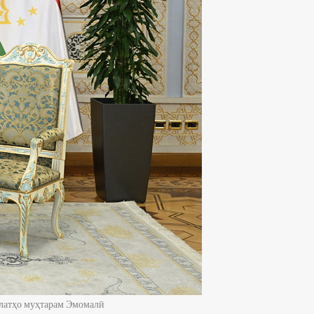
влатҳо муҳтарам Эмомалӣ