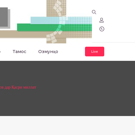
о
Тамос
Озмунҳо
Live
в дар Қасри миллат