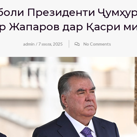
боли Президенти Ҷумҳу
р Жапаров дар Қасри м
admin
/
7 июля, 2025
No Comments