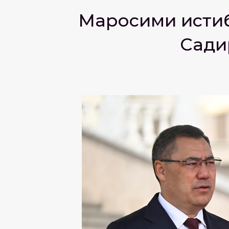
Маросими истиқ
Сади