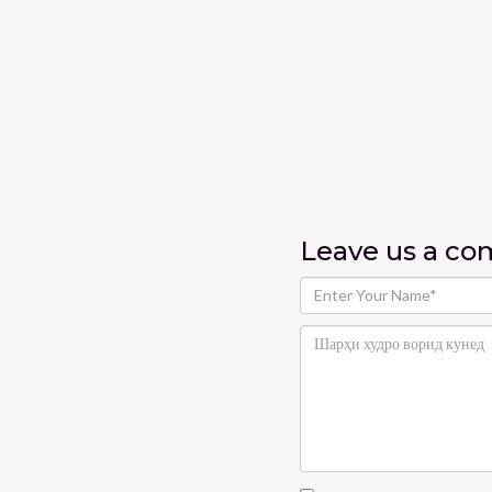
Leave us
a c