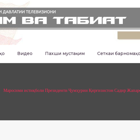
ҳо
Видео
Пахши мустақим
Сеткаи барномаҳ
Маросими истиқболи Президенти Ҷумҳурии Қирғизистон Садир Жапаро