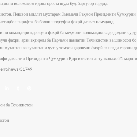
еҳмони воломақом идона ороста шуда буд, баргузор гардид.
истон, Пешвои миллат муҳтарам Эмомалӣ Раҳмон Президенти Ҷумҳурии 
стиқбол гирифта, ба болои шоҳсуфаи фахрӣ даъват намуданд.
иши командири қаровули фахрӣ ба меҳмони воломақом, садо додани суру
вули фахрӣ, арзи эҳтиром ба Парчами давлатии Тоҷикистон ва шиносоӣ бо
ии мутантан ва гузаштани ҷузъу томҳои қаровули фахрӣ аз назди сарони ду
ифи давлатии Президенти Ҷумҳурии Қирғизистон аз тупхонаҳо 21 мароти
event/news/51749
он ба Тоҷикистон
истон