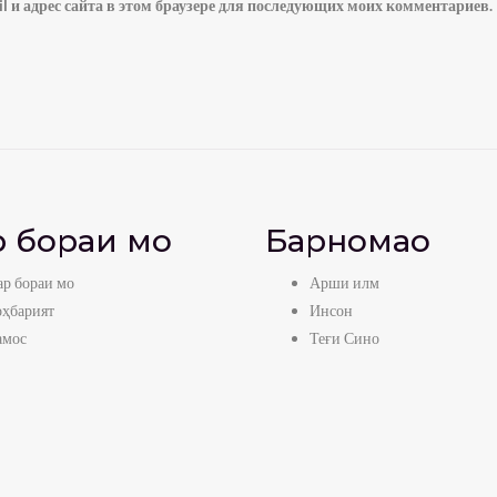
l и адрес сайта в этом браузере для последующих моих комментариев.
 бораи мо
Барномаҳо
р бораи мо
Арши илм
оҳбарият
Инсон
амос
Теғи Сино