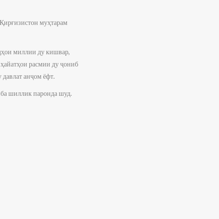
Қирғизистон муҳтарам
дҳои миллии ду кишвар,
 ҳайатҳои расмии ду ҷониб
 давлат анҷом ёфт.
ба шиллик паронда шуд.