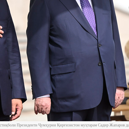
стиқболи Президенти Ҷумҳурии Қирғизистон муҳтарам Садир Жапаров да