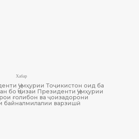
Хабар
енти Ҷумҳурии Тоҷикистон оид ба
М
н бо Ҷоизаи Президенти Ҷумҳурии
Тоҷики
рои ғолибон ва ҷоизадорони
и байналмилалии варзишӣ