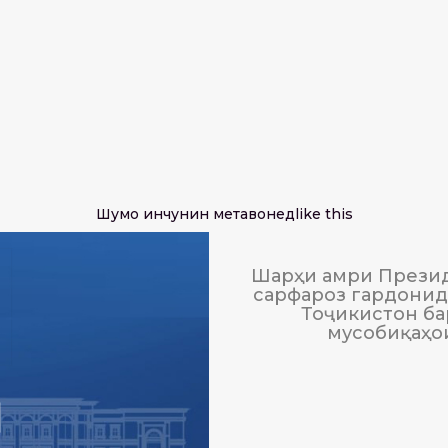
Шумо инчунин метавонед
like this
Шарҳи амри Презид
сарфароз гардонида
Тоҷикистон ба
мусобиқаҳо