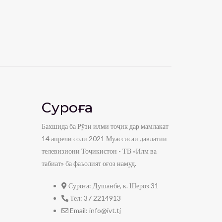
Суроға
Бахшида ба Рӯзи илми тоҷик дар мамлакат
14 апрели соли 2021 Муассисаи давлатии
телевизиони Тоҷикистон - ТВ «Илм ва
табиат» ба фаъолият оғоз намуд.
Суроға:
Душанбе, к. Шероз 31
Тел:
37 2214913
Email:
info@ivt.tj