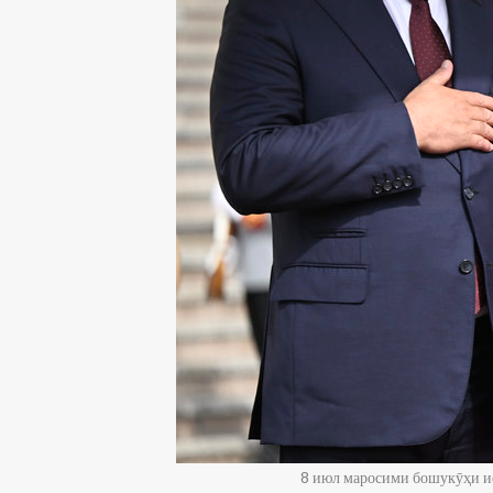
8 июл маросими бошукӯҳи и