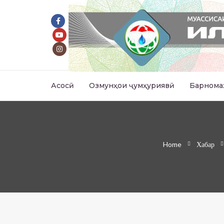
Асосӣ
Озмунҳои ҷумҳуриявӣ
Барнома
Home
Хабар