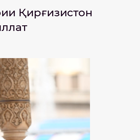
рии Қирғизистон
иллат