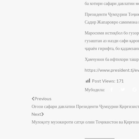
ба хотири сафари давлатии м
Президенти Ҷумҳурии Тоҷик
Садир Жапаровро самимона и
Маросими истиқбол бо гузор
гузаштан аз назди сафи қаро
ҷараён гирифта, бо қадамзан
Ҳамчунин ба ифтихори ташр
https://www.president.tj/
Post Views:
171
Мубодила:
Previous
Оғози сафари давлатии Президенти Ҷумҳурии Қирғизист
Next
Мулоқоту музокироти сатҳи олии Тоҷикистон ва Қирғиз