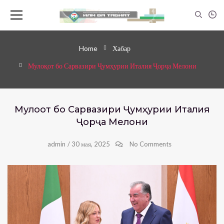
Home
Хабар
Мулоқот бо Сарвазири Ҷумҳурии Италия Ҷорҷа Мелони
Мулоқот бо Сарвазири Ҷумҳурии Италия
Ҷорҷа Мелони
admin
/
30 мая, 2025
No Comments