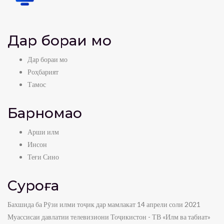
Дар бораи мо
Дар бораи мо
Роҳбарият
Тамос
Барномаҳо
Арши илм
Инсон
Теғи Сино
Суроға
Бахшида ба Рӯзи илми тоҷик дар мамлакат 14 апрели соли 2021
Муассисаи давлатии телевизиони Тоҷикистон - ТВ «Илм ва табиат»