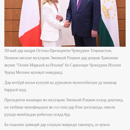
30 май дар шаҳри Остона Президенти Ҷумҳурии Тоҷикистон,
Пешвои миллат муҳтарам Эмомалӣ Раҳмон дар доираи Ҳамоиши
якуми “Осиёи Марказӣ ва Италия” бо Сарвазири Ҷумҳурии Италия
Ҷорҷа Мелони мулоқот намуданд.
Дар вохӯрӣ вазъи кунунӣ ва дурнамои муносибатҳои ду кишвар
баррасӣ шуд.
Президенти кишвари мо муҳтарам Эмомалӣ Раҳмон изҳор доштанд,
ки татбиқи мувофиқаҳои як сол пеш дар Рим ҳосилшуда, омили
рушди минбаъдаи робитаҳо хоҳад буд.
Ба таҳкими ҳамкорӣ дар соҳаҳои мавриди таваҷҷуҳ, аз ҷумла