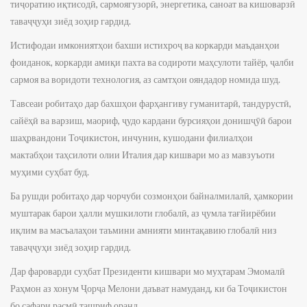
тиҷоратию иқтисодӣ, сармоягузорӣ, энергетика, саноат ва кишоварзӣ
таваҷҷуҳи зиёд зоҳир гардид.
Истифодаи имкониятҳои бахши истихроҷ ва коркарди маъданҳои
фоиданок, коркарди амиқи пахта ва содироти маҳсулоти тайёр, ҷалби
сармоя ва воридоти технология, аз самтҳои ояндадор номида шуд.
Тавсеаи робитаҳо дар бахшҳои фарҳангиву гуманитарӣ, тандурустӣ,
сайёҳӣ ва варзиш, маориф, ҷудо кардани бурсияҳои донишҷӯӣ барои
шаҳрвандони Тоҷикистон, инчунин, кушодани филиалҳои
мактабҳои таҳсилоти олии Италия дар кишвари мо аз мавзуъоти
муҳими суҳбат буд.
Ба рушди робитаҳо дар чорчуби созмонҳои байналмилалӣ, ҳамкории
муштарак барои ҳалли мушкилоти глобалӣ, аз ҷумла тағйирёбии
иқлим ва масъалаҳои таъмини амнияти минтақавию глобалӣ низ
таваҷҷуҳи зиёд зоҳир гардид.
Дар фароварди суҳбат Президенти кишвари мо муҳтарам Эмомалӣ
Раҳмон аз хонум Ҷорҷа Мелони даъват намуданд, ки ба Тоҷикистон
бо сафари расмӣ ташриф оранд.