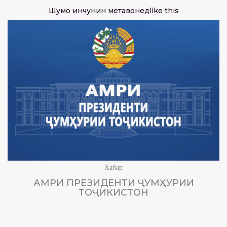
Шумо инчунин метавонед
like this
Хабар
АМРИ ПРЕЗИДЕНТИ ҶУМҲУРИИ
ТОҶИКИСТОН