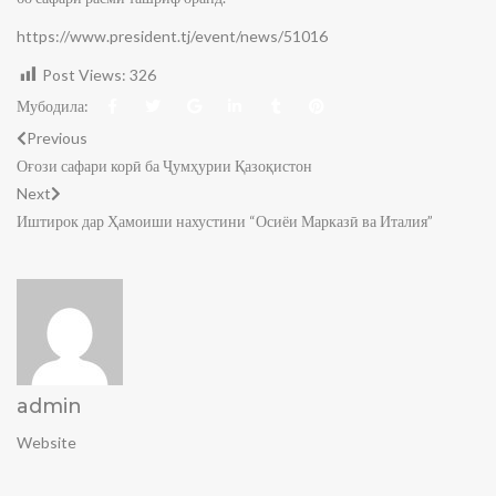
https://www.president.tj/event/news/51016
Post Views:
326
Мубодила:
Previous
Оғози сафари корӣ ба Ҷумҳурии Қазоқистон
Next
Иштирок дар Ҳамоиши нахустини “Осиёи Марказӣ ва Италия”
admin
Website