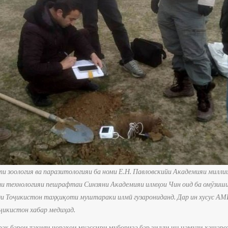
 зоология ва паразитологияи ба номи Е.Н. Павловскийи Академияи милли
 технологияи пешрафтаи Синзяни Академияи илмҳои Чин оид ба омӯзиши
ди Тоҷикистон таҳқиқоти муштараки илмӣ гузарониданд. Дар ин хусус АМ
ҷикистон хабар медиҳад.
ак барои таҳияи чораҳои муассири мубориза бар зидди ин намуди ҳашаро