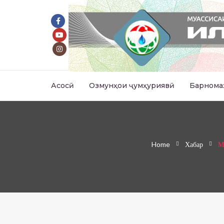
Асосӣ
Озмунҳои ҷумҳуриявӣ
Барнома
Home
Хабар
М