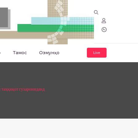
о
Тамос
Озмунҳо
Live
 таҳқиқот гузарониданд