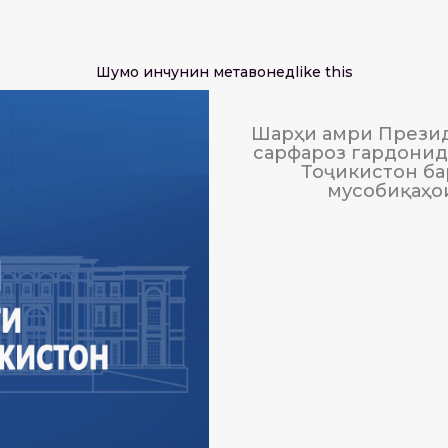
Шумо инчунин метавонед
like this
Шарҳи амри Презид
сарфароз гардонида
Тоҷикистон ба
мусобиқаҳо