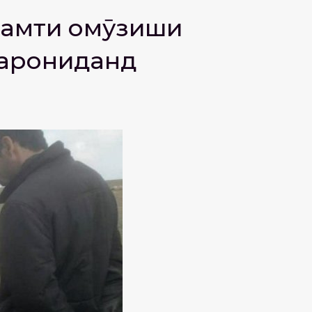
 самти омӯзиши
зарониданд