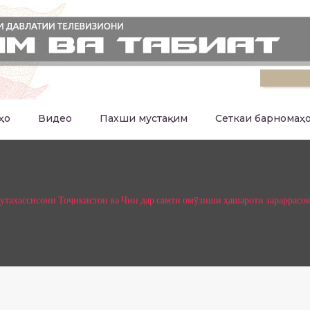
ҳо
Видео
Пахши мустақим
Сеткаи барномаҳ
утахассисони Тоҷикистон ва Чин дар самти омӯзиши ҳашароти зараррасон