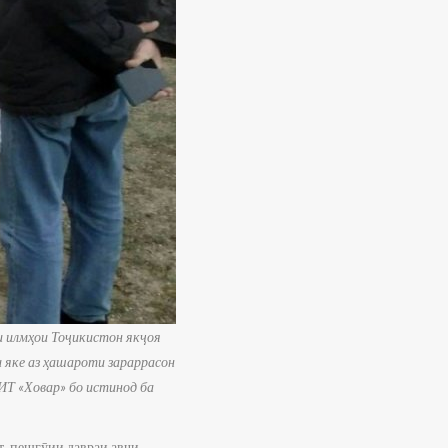
и илмҳои Тоҷикистон якҷоя
 яке аз ҳашароти зараррасон
ИТ «Ховар» бо истинод ба
т, пешгӯии давраи авҷи