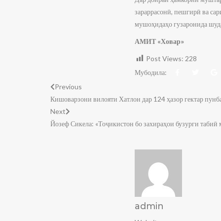
зараррасонӣ, пешгирӣ ва са
мушоҳидаҳо гузаронида шуд
АМИТ «Ховар»
Post Views:
228
Мубодила:
Previous
Кишоварзони вилояти Хатлон дар 124 ҳазор гектар пун
Next
Йозеф Сикела: «Тоҷикистон бо захираҳои бузурги табиӣ 
admin