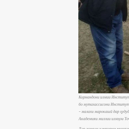
Кормандони илмии Институти
бо мутахассисони Институти
– малахи марокашӣ дар ҳуду
Академияи миллии илмҳои То
Дар доираи ҳамкории муштар