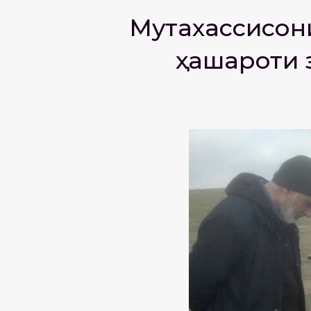
Мутахассисони
ҳашароти 