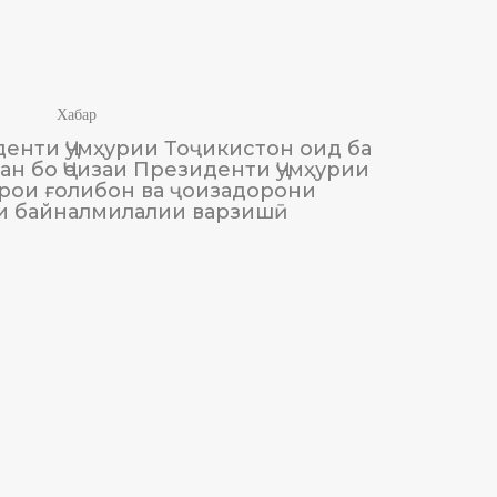
Хабар
енти Ҷумҳурии Тоҷикистон оид ба
М
н бо Ҷоизаи Президенти Ҷумҳурии
Тоҷики
рои ғолибон ва ҷоизадорони
и байналмилалии варзишӣ