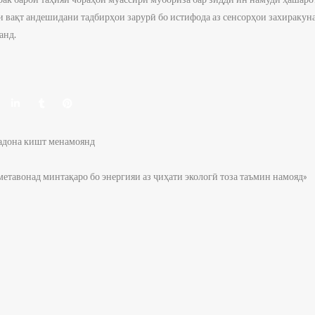
ри вақт андешидани тадбирҳои зарурӣ бо истифода аз сенсорҳои захираку
анд.
бадона кишт менамоянд
метавонад минтақаро бо энергияи аз ҷиҳати экологӣ тоза таъмин намояд»