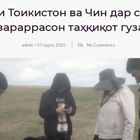
 Тоҷикистон ва Чин дар
зараррасон таҳқиқот гу
admin
/
17 марта, 2025
No Comments