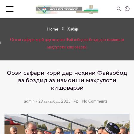
Home
Хабар
Оғози сафари корӣ дар ноҳияи Файзобод ва боздид аз намоиши
маҳсулоти кишоварзӣ
Оғози сафари корӣ дар ноҳияи Файзобод
ва боздид аз намоиши маҳсулоти
кишоварзӣ
admin
/
29 сентября, 2025
No Comments