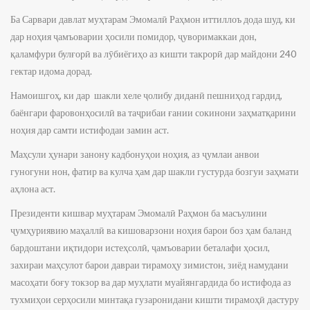
Ба Сарвари давлат муҳтарам Эмомалӣ Раҳмон иттиллоъ дода шуд, ки
дар ноҳия ҷамъоварии ҳосили помидор, ҷуворимаккаи дон,
қаламфури булғорӣ ва лӯбиёгиҳо аз кишти такрорӣ дар майдони 240
гектар идома дорад.
Намоишгоҳ, ки дар шакли хеле ҷолибу диданӣ пешниҳод гардид,
баёнгари фаровонҳосилӣ ва таҷрибаи ғании сокинони заҳматқарини
ноҳия дар самти истифодаи замин аст.
Маҳсули ҳунари занону кадбонуҳои ноҳия, аз ҷумлаи анвои
гуногуни нон, фатир ва кулча ҳам дар шакли густурда бозгуи заҳмати
аҳлона аст.
Президенти кишвар муҳтарам Эмомалӣ Раҳмон ба масъулини
ҷумҳуриявию маҳаллӣ ва кишоварзони ноҳия барои боз ҳам баланд
бардоштани иқтидори истеҳсолӣ, ҷамъоварии беталафи ҳосил,
захираи маҳсулот барои давраи тирамоҳу зимистон, зиёд намудани
масоҳати боғу токзор ва дар муҳлати муайянгардида бо истифода аз
тухмиҳои серҳосили минтақа гузаронидани кишти тирамоҳӣ дастуру