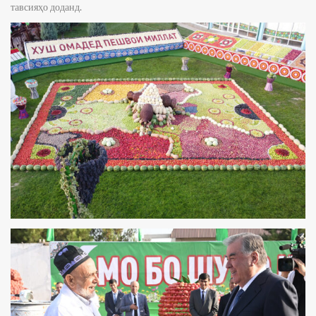
тавсияҳо доданд.