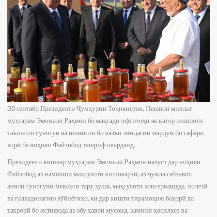
30 сентябр Президенти Ҷумҳурии Тоҷикистон, Пешвои миллат
муҳтарам Эмомалӣ Раҳмон бо мақсади ифтитоҳи як қатор иншооти
таъиноти гуногун ва шиносоӣ бо вазъи зиндагии мардум бо сафари
корӣ ба ноҳияи Файзобод ташриф оварданд.
Президенти кишвар муҳтарам Эмомалӣ Раҳмон нахуст дар ноҳияи
Файзобод аз намоиши маҳсулоти кишоварзӣ, аз ҷумла сабзавот,
анвои гуногуни меваҳои тару хушк, маҳсулоти консервашуда, полезӣ
ва ғалладонагию лӯбиёгиҳо, ки дар кишти тирамоҳию баҳорӣ ва
такрорӣ бо истифода аз обу ҳавои мусоид, замини ҳосилхез ва