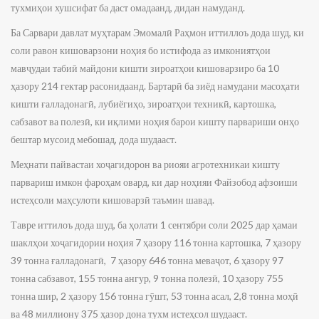
тухмиҳои хушсифат ба даст омадаанд, дидан намуданд.
Ба Сарвари давлат муҳтарам Эмомалӣ Раҳмон иттиллоъ дода шуд, ки
соли равон кишоварзони ноҳия бо истифода аз имкониятҳои
мавҷудаи табиӣ майдони кишти зироатҳои кишоварзиро ба 10
ҳазору 214 гектар расонидаанд. Бартарӣ ба зиёд намудани масоҳати
кишти ғалладонагӣ, лубиёгиҳо, зироатҳои техникӣ, картошка,
сабзавот ва полезӣ, ки иқлими ноҳия барои кишту парвариши онҳо
бештар мусоид мебошад, дода шудааст.
Меҳнати пайвастаи хоҷагидорон ва риояи агротехникаи кишту
парвариш имкон фароҳам овард, ки дар ноҳияи Файзобод афзоиши
истеҳсоли маҳсулоти кишоварзӣ таъмин шавад.
Тавре иттилоъ дода шуд, ба ҳолати 1 сентябри соли 2025 дар ҳамаи
шаклҳои хоҷагидории ноҳия 7 ҳазору 116 тонна картошка, 7 ҳазору
39 тонна ғалладонагӣ, 7 ҳазору 646 тонна меваҷот, 6 ҳазору 97
тонна сабзавот, 155 тонна ангур, 9 тонна полезӣ, 10 ҳазору 755
тонна шир, 2 ҳазору 156 тонна гӯшт, 53 тонна асал, 2,8 тонна моҳӣ
ва 48 миллиону 375 ҳазор дона тухм истеҳсол шудааст.