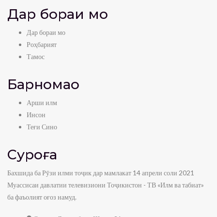
Дар бораи мо
Дар бораи мо
Роҳбарият
Тамос
Барномаҳо
Арши илм
Инсон
Теғи Сино
Суроға
Бахшида ба Рӯзи илми тоҷик дар мамлакат 14 апрели соли 2021
Муассисаи давлатии телевизиони Тоҷикистон - ТВ «Илм ва табиат»
ба фаъолият оғоз намуд.