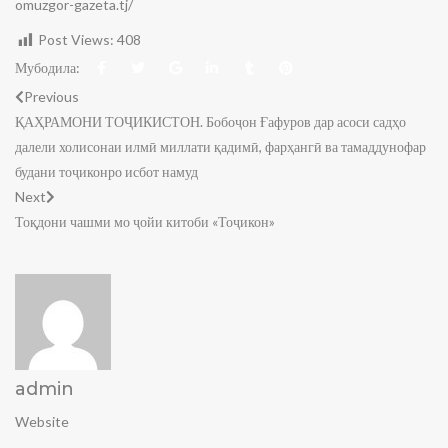
omuzgor-gazeta.tj/
Post Views:
408
Мубодила:
Previous
ҚАҲРАМОНИ ТОҶИКИСТОН. Бобоҷон Ғафуров дар асоси садҳо
далели холисонаи илмӣ миллати қадимӣ, фарҳангӣ ва тамаддунофар
будани тоҷиконро исбот намуд
Next
Тоқдони чашми мо ҷойи китоби «Тоҷикон»
admin
Website