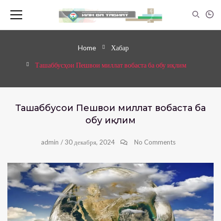
Home
Хабар
Ташаббусҳои Пешвои миллат вобаста ба обу иқлим
Ташаббусҳои Пешвои миллат вобаста ба
обу иқлим
admin
/
30 декабря, 2024
No Comments