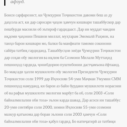
афзуд.
Боиси сарфарозист, ки Ҷумҳурии Тоҷикистон давоми беш аз ду
даҳсола аст, ки дар саросари ҷаҳон ҳамчун кишвари ташаббускор дар
пешбурди масоили об эътироф гардидааст. Дар ин муддат чандин
иқдоми ҷаҳонии Пешвои миллат, муҳтарам Эмомалӣ Раҳмон, на
танҳо барои кишвари мо, балки ба манфиати тамоми сокинони
сайёра татбиқ гардиданд. Ташаббусҳои зиёди Ҷумҳурии Тоҷикистон
дар соҳаи обу экология ва иқлим ба Созмони Милали Муттаҳид
пешниҳод гардида, ҷонибдорию пуштибонии дастҷамъона ёфтаанд.
Бо мақсади ҳалли мушкилоти обу экология Президенти Ҷумҳурии
Тоҷикистон соли 1999 дар Иҷлосияи 54-уми Маҷмаи Умумии СММ
пешниҳод намуданд, ки барои аз байн бурдани мушкилоти норасоии
об ва рафъи мушкилоти экологии марбут ба об, соли 2003 «Соли
байналмилалии оби тоза» эълон карда шавад. Дар асоси ин ташаббус
20-уми сентябри соли 2000, зимни Иҷлосияи 55-уми созмони
мазкур қатънома дар бораи эълони соли 2003 ҳамчун «Соли
байналмилалии оби тоза» қабул гардид. Бо натиҷагирӣ аз татбиқи