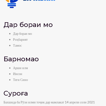
Дар бораи мо
Дар бораи мо
Роҳбарият
Тамос
Барномаҳо
Арши илм
Инсон
Теғи Сино
Суроға
Бахшида ба Рӯзи илми тоҷик дар мамлакат 14 апрели соли 2021