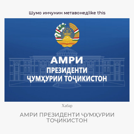
Шумо инчунин метавонед
like this
Хабар
АМРИ ПРЕЗИДЕНТИ ҶУМҲУРИИ
ТОҶИКИСТОН