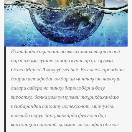
Истифодаи оқилонаи об яке аз масъалаҳои асосӣ
дар тамоми гӯшаю канори кураи арз, аз ҷумла,
Осиёи Марказӣ маҳсуб меёбад. Бо васеъ гардидани
доираи истифодаи он дар ин минтақа ва навоҳии
дигари сайёра на танҳо барои обёрии боғу
зироатҳо, балки ҳамчун қувваи таҳрикдиҳандаю
пешбарандаи саноату истеҳсолот, минҷумла,
тавлиди неруи барқ, коркарди фулузот дар
корхонаҳои саноатӣ, қиммат ва вазифаи об хеле