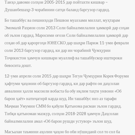
Танҳо давоми солҳои 2005-2015 дар пойтахти кишвар –
Душанбешаҳр 3 чорабинии сатҳи баланд баргузор гардид.
Бо ташаббус ва пешниҳоди Пешвои муаззами миллат, муҳтарам
Эмомалӣ Раҳмон соли 2013 Соли байналмилалии ҳамкорӣ дар соҳаи
об эълон гардид. Маросими оғози Соли байналмилалии ҳамкорӣ дар
соҳаи об дар қароргоҳи ЮНЕСКО дар шаҳри Париж 11-уми феврали
соли 2013 баргузор гардид, ки дар ин чорабинӣ Ҷумҳурии
Тоҷикистон ҳамчун кишвари муаллиф ва ташаббускор иштироки
бевосита дошт.
12-уми апрели соли 2015 дар шаҳри Тегуи Ҷумҳурии Корея Форуми
ҳафтуми ҷаҳонии об баргузор гардид, ки дар рафти он даҳсолаи
аввалини ҳалли масоили вобаста ба обу иқлим таҳти унвони «Об
барои ҳаёт» натиҷагирӣ карда шуд. Ин ташаббус низ аз тарафи
Маҷмаи Умумии СММ бо қабули Қатънома расман эълон гардид.
Тибқи қатъномаи мазкур, солҳои 2018-2028 ҳамчун Даҳсолаи
байналмилалии амал «Об барои рушди устувор» эълон шуд.
Масъалаи таъмини аҳолии ҷаҳон бо оби нӯшиданӣ сол то сол ба