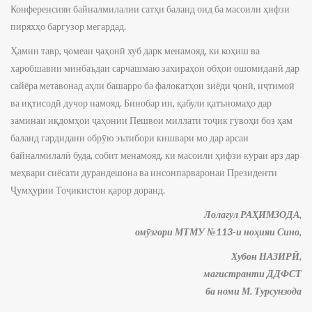
Конференсияи байналмилалии сатҳи баланд оид ба масоили ҳифзи
пиряхҳо баргузор мегардад.
Ҳамин тавр, ҷомеаи ҷаҳонӣ хуб дарк менамояд, ки коҳиш ва
харобшавии минбаъдаи сарчашмаю захираҳои обҳои ошомиданӣ дар
сайёра метавонад аҳли башарро ба фалокатҳои зиёди ҷо­нӣ, иҷтимоӣ
ва иқтисодӣ дучор намояд. Бинобар ин, қабули қатъномаҳо дар
заминаи иқдом­ҳои ҷаҳонии Пешвои миллати тоҷик гувоҳи боз ҳам
баланд гардидани обрӯю эътибори кишвари мо дар арсаи
байналмилалӣ буда, собит менамояд, ки масоили ҳифзи кураи арз дар
меҳвари сиёсати дурандешона ва инсонпарваронаи Президенти
Ҷумҳурии Тоҷикистон қарор доранд.
Лолагул РАҲИМЗОДА,
омӯзгори МТМУ №113-и ноҳияи Сино,
Хубон НАЗИРӢ,
магистранти ДДФСТ
ба номи М. Турсунзода