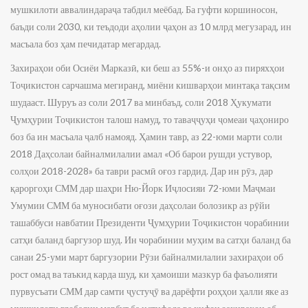
мушкилоти аввалиндараҷа табдил меёбад. Ба гуфти коршиносон,
баъди соли 2030, ки теъдоди аҳолии ҷаҳон аз 10 млрд мегузарад, ин
масъала боз ҳам печидатар мегардад.
Захираҳои оби Осиёи Марказӣ, ки беш аз 55%-и онҳо аз пиряхҳои
Тоҷикистон сарчашма мегиранд, миёни кишварҳои минтақа тақсим
шудааст. Шуруъ аз соли 2017 ва минбаъд, соли 2018 Ҳукумати
Ҷумҳурии Тоҷикистон талош намуд, то таваҷҷуҳи ҷомеаи ҷаҳониро
боз ба ин масъала ҷалб намояд. Ҳамин тавр, аз 22-юми марти соли
2018 Даҳсолаи байналмилалии амал «Об барои рушди устувор,
солҳои 2018-2028» ба таври расмӣ оғоз гардид. Дар ин рӯз, дар
қароргоҳи СММ дар шаҳри Ню-Йорк Иҷлосияи 72-юми Маҷмаи
Умумии СММ ба муносибати оғози даҳсолаи болозикр аз рӯйи
ташаббуси навбатии Президенти Ҷумҳурии Тоҷикистон чорабинии
сатҳи баланд баргузор шуд. Ин чорабинии муҳим ва сатҳи баланд ба
санаи 25-уми март баргузории Рӯзи байналмилалии захираҳои об
рост омад ва таъкид карда шуд, ки ҳамоиши мазкур ба фаъолияти
пурвусъати СММ дар самти ҷустуҷӯ ва дарёфти роҳҳои ҳалли яке аз