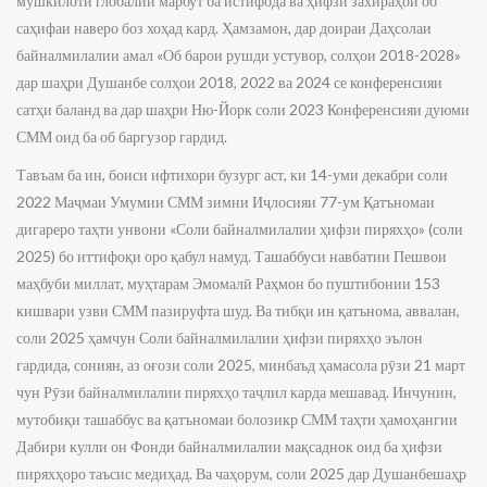
мушкилоти глобалии марбут ба истифода ва ҳифзи захираҳои об
саҳифаи наверо боз хоҳад кард. Ҳамзамон, дар доираи Даҳсолаи
байналмилалии амал «Об барои рушди устувор, солҳои 2018-2028»
дар шаҳри Душанбе солҳои 2018, 2022 ва 2024 се конференсияи
сатҳи баланд ва дар шаҳри Ню-Йорк соли 2023 Конференсияи дуюми
СММ оид ба об баргузор гардид.
Тавъам ба ин, боиси ифтихори бузург аст, ки 14-уми декабри соли
2022 Маҷмаи Умумии СММ зимни Иҷлосияи 77-ум Қатъно­маи
дигареро таҳти унвони «Соли байналмилалии ҳифзи пиряхҳо» (соли
2025) бо иттифоқи оро қабул намуд. Ташаббуси навбатии Пешвои
маҳбуби миллат, муҳтарам Эмомалӣ Раҳмон бо пуштибонии 153
кишвари узви СММ пазируфта шуд. Ва тибқи ин қатънома, аввалан,
соли 2025 ҳамчун Соли байналмилалии ҳифзи пиряхҳо эълон
гардида, сониян, аз оғози соли 2025, минбаъд ҳамасола рӯзи 21 март
чун Рӯзи байналмилалии пиряхҳо таҷлил карда мешавад. Инчунин,
мутобиқи ташаббус ва қатъномаи болозикр СММ таҳти ҳамоҳангии
Дабири кулли он Фонди байналмилалии мақсаднок оид ба ҳифзи
пиряхҳоро таъсис меди­ҳад. Ва чаҳорум, соли 2025 дар Душанбешаҳр