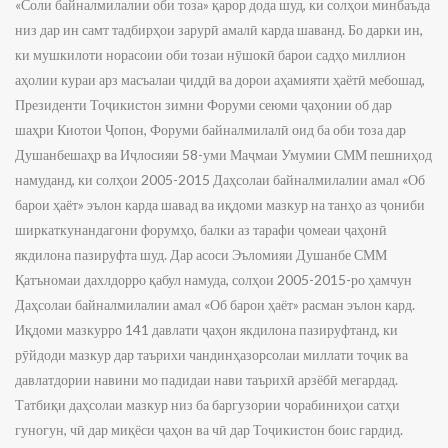
«Соли байналмилалии оби тоза» қарор дода шуд, ки солҳои минбаъда
низ дар ин самт тадбирҳои зарурӣ амалӣ карда шаванд. Бо дарки ин,
ки мушкилоти норасоии оби тозаи нӯшокӣ барои садҳо миллион
аҳолии кураи арз масъалаи ҷиддӣ ва дорои аҳамияти ҳаётӣ мебошад,
Президенти Тоҷикистон зимни Форуми сеюми ҷаҳонии об дар
шаҳри Киотои Ҷопон, Форуми байналмилалӣ оид ба оби тоза дар
Душанбешаҳр ва Иҷлосияи 58-уми Маҷмаи Умумии СММ пешниҳод
намуданд, ки солҳои 2005-2015 Даҳсолаи байналмилалии амал «Об
барои ҳаёт» эълон карда шавад ва иқдоми мазкур на танҳо аз ҷониби
ширкаткунандагони форумҳо, балки аз тарафи ҷомеаи ҷаҳонӣ
якдилона пазируфта шуд. Дар асоси Эъломияи Душанбе СММ
Қатъномаи дахлдорро қабул намуда, солҳои 2005-2015-ро ҳамчун
Даҳсолаи байналмилалии амал «Об барои ҳаёт» расман эълон кард.
Иқдоми мазкурро 141 давлати ҷаҳон якдилона пазируфтанд, ки
рӯйдоди мазкур дар таърихи чандинҳазорсолаи миллати тоҷик ва
давлатдории навини мо падидаи нави таърихӣ арзёбӣ мегардад.
Татбиқи даҳсолаи мазкур низ ба баргузории чорабиниҳои сатҳи
гуногун, чӣ дар миқёси ҷаҳон ва чӣ дар Тоҷикистон боис гардид.