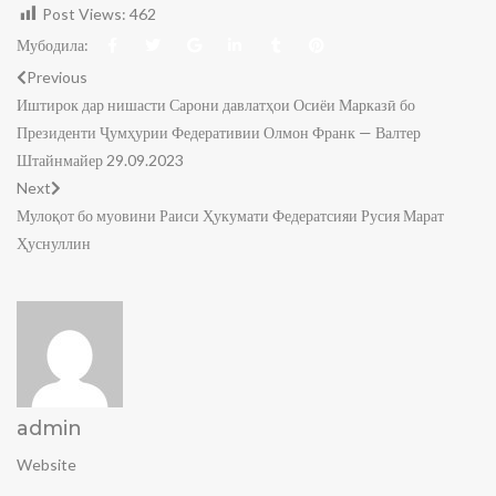
Post Views:
462
Мубодила:
Previous
Иштирок дар нишасти Сарони давлатҳои Осиёи Марказӣ бо
Президенти Ҷумҳурии Федеративии Олмон Франк — Валтер
Штайнмайер 29.09.2023
Next
Мулоқот бо муовини Раиси Ҳукумати Федератсияи Русия Марат
Ҳуснуллин
admin
Website