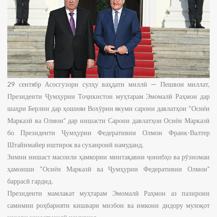
29 сентябр Асосгузори сулҳу ваҳдати миллӣ — Пешвои миллат,
Президенти Ҷумҳурии Тоҷикистон муҳтарам Эмомалӣ Раҳмон дар
шаҳри Берлин дар ҳошияи Вохӯрии якуми сарони давлатҳои “Осиёи
Марказӣ ва Олмон” дар нишасти Сарони давлатҳои Осиёи Марказӣ
бо Президенти Ҷумҳурии Федеративии Олмон Франк-Валтер
Штайнмайер иштирок ва суханронӣ намуданд.
Зимни нишаст масоили ҳамкории минтақавии ҷонибҳо ва рӯзномаи
ҳамоиши “Осиёи Марказӣ ва Ҷумҳурии Федеративии Олмон”
баррасӣ гардид.
Президенти мамлакат муҳтарам Эмомалӣ Раҳмон аз пазироии
самимии роҳбарияти кишвари мизбон ва имкони дидору мулоқот