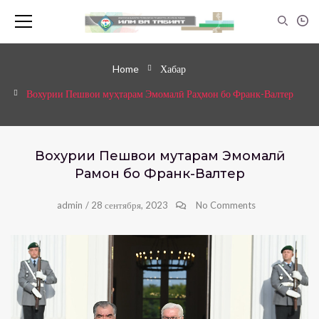
Home
Хабар
Вохурии Пешвои муҳтарам Эмомалӣ Раҳмон бо Франк-Валтер
Вохурии Пешвои муҳтарам Эмомалӣ
Раҳмон бо Франк-Валтер
admin
/
28 сентября, 2023
No Comments