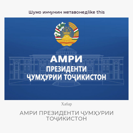
Шумо инчунин метавонед
like this
Хабар
АМРИ ПРЕЗИДЕНТИ ҶУМҲУРИИ
ТОҶИКИСТОН