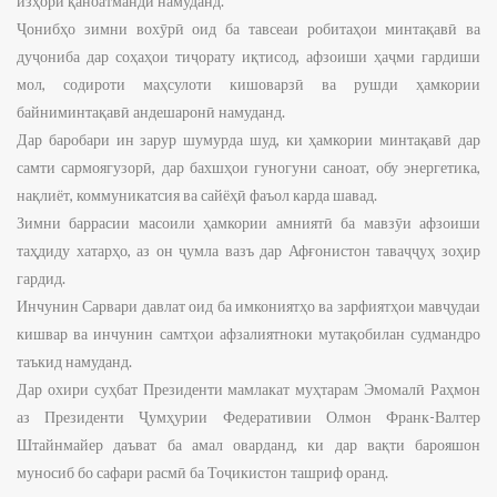
изҳори қаноатмандӣ намуданд.
Ҷонибҳо зимни вохӯрӣ оид ба тавсеаи робитаҳои минтақавӣ ва
дуҷониба дар соҳаҳои тиҷорату иқтисод, афзоиши ҳаҷми гардиши
мол, содироти маҳсулоти кишоварзӣ ва рушди ҳамкории
байниминтақавӣ андешаронӣ намуданд.
Дар баробари ин зарур шумурда шуд, ки ҳамкории минтақавӣ дар
самти сармоягузорӣ, дар бахшҳои гуногуни саноат, обу энергетика,
нақлиёт, коммуникатсия ва сайёҳӣ фаъол карда шавад.
Зимни баррасии масоили ҳамкории амниятӣ ба мавзӯи афзоиши
таҳдиду хатарҳо, аз он ҷумла вазъ дар Афғонистон таваҷҷуҳ зоҳир
гардид.
Инчунин Сарвари давлат оид ба имкониятҳо ва зарфиятҳои мавҷудаи
кишвар ва инчунин самтҳои афзалиятноки мутақобилан судмандро
таъкид намуданд.
Дар охири суҳбат Президенти мамлакат муҳтарам Эмомалӣ Раҳмон
аз Президенти Ҷумҳурии Федеративии Олмон Франк-Валтер
Штайнмайер даъват ба амал оварданд, ки дар вақти барояшон
муносиб бо сафари расмӣ ба Тоҷикистон ташриф оранд.