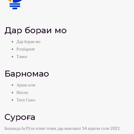
Дар бораи мо
Дар бораи мо
Роҳбарият
Тамос
Барномаҳо
Арши илм
Инсон
Теғи Сино
Суроға
Бахшида ба Рӯзи илми тоҷик дар мамлакат 14 апрели соли 2021