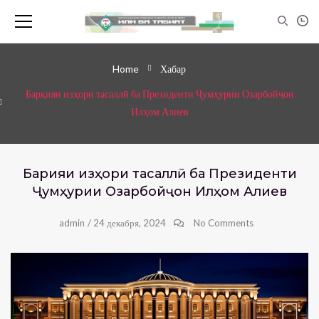
Home
Хабар
Барқияи изҳори тасаллӣ ба Президенти Ҷумҳурии Озарбойҷон
Илҳом Алиев
Барқияи изҳори тасаллӣ ба Президенти
Ҷумҳурии Озарбойҷон Илҳом Алиев
admin
/
24 декабря, 2024
No Comments