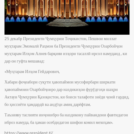
25 декабр Президенти Ҷумҳурии Тоҷикистон, Пешвои миллат
муҳтарам Эмомалӣ Раҳмон ба Президенти Ҷумҳурии Озарбойҷон
муҳтарам Илҳом Алиев барқияи изҳори тасаллӣ ирсол намуданд , ки
дар он гуфта мешавад:
«Муҳтарам Илҳом Гейдарович,
Хабари фоҷеабори суқути ҳавопаймои мусофирбари ширкати
ҳавопаймоии Озарбойҷонро дар наздикиҳои фурӯдгоҳи шаҳри
Актауи Ҷумҳурии Қазоқистон, ки боиси талафоти зиёди ҷонӣ гардид,
бо ҳиссиёти ҳамдардӣ ва андӯҳи амиқ дарёфтам.
Таъзияву таслияти инҷонибро ба наздикону пайвандони фавтидагон
иброз намуда, ба ҳамаи осебдидагон шифои комил мехоҳам».
https://www.president.tj/