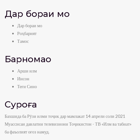
Дар бораи мо
Дар бораи мо
Роҳбарият
Тамос
Барномаҳо
Арши илм
Инсон
Теғи Сино
Суроға
Бахшида ба Рӯзи илми тоҷик дар мамлакат 14 апрели соли 2021
Муассисаи давлатии телевизиони Тоҷикистон - ТВ «Илм ва табиат»
ба фаъолият оғоз намуд.