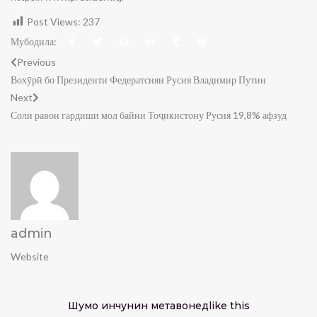
Post Views:
237
Мубодила:
Previous
Вохӯрӣ бо Президенти Федератсияи Русия Владимир Путин
Next
Соли равон гардиши мол байни Тоҷикистону Русия 19,8% афзуд
admin
Website
Шумо инчунин метавонед
like this