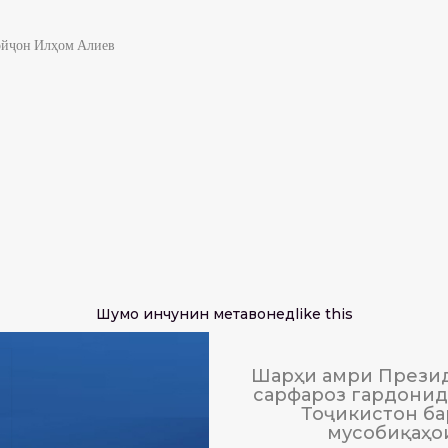
ойҷон Илҳом Алиев
Шумо инчунин метавонед
like this
Шарҳи амри Презид
сарфароз гардонида
Тоҷикистон ба
мусобиқаҳо