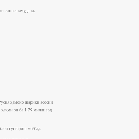
зи сипос намуданд.
 Русия ҳамоно шарики асосии
 ҳаҷми он ба 1,79 миллиард
йлон густариш меёбад.