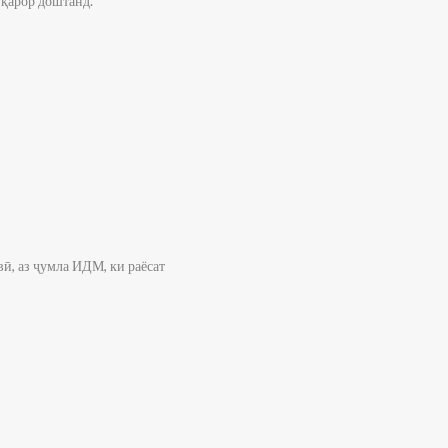
 қарор доштанд.
ӣ, аз ҷумла ИДМ, ки раёсат