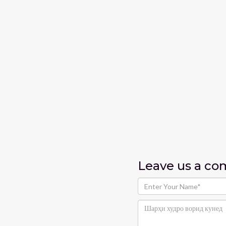
Leave us
a c