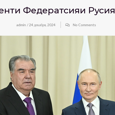
денти Федератсияи Руси
admin
/
24 декабря, 2024
No Comments