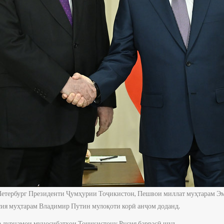
-Петербург Президенти Ҷумҳурии Тоҷикистон, Пешвои миллат муҳтарам Э
ия муҳтарам Владимир Путин мулоқоти корӣ анҷом доданд.
а дурнамои муносибатҳои Тоҷикистону Русия баррасӣ шуд.