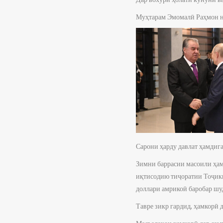
Муҳтарам Эмомалӣ Раҳмон на
Сарони ҳарду давлат ҳамдига
Зимни баррасии масоили ҳамк
иқтисодию тиҷоратии Тоҷики
доллари амрикоӣ баробар шуд
Тавре зикр гардид, ҳамкорӣ 