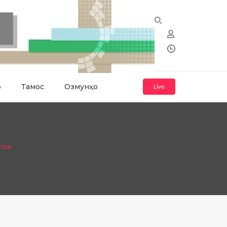
о
Тамос
Озмунҳо
Live
утин