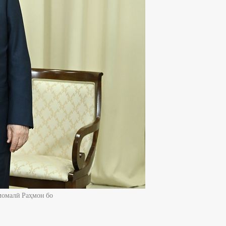
момалӣ Раҳмон бо