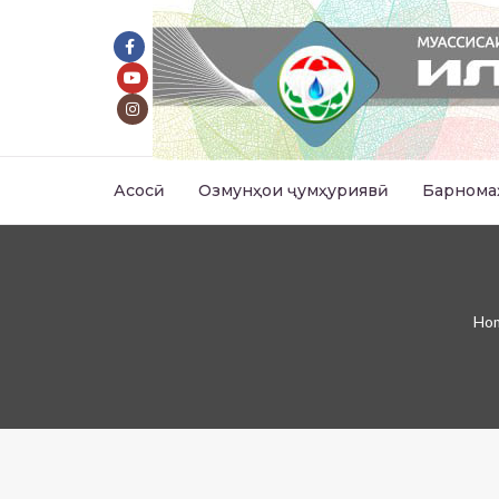
Асосӣ
Озмунҳои ҷумҳуриявӣ
Барнома
Ho