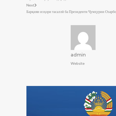
Next
Барқияи изҳори тасаллӣ ба Президенти Ҷумҳурии Озарб
admin
Website