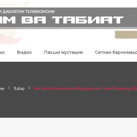
ҳо
Видео
Пахши мустақим
Сеткаи барномаҳ
me
Хабар
Вохӯрӣ бо Президенти Федератсияи Русия Владимир П