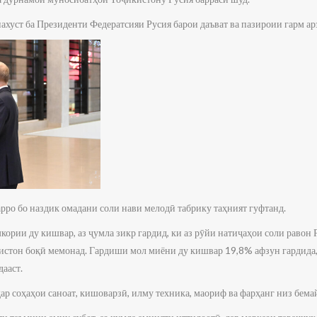
хуст ба Президенти Федератсияи Русия барои даъват ва пазироии гарм ар
рро бо наздик омадани соли нави мелодӣ табрику таҳният гуфтанд.
ории ду кишвар, аз ҷумла зикр гардид, ки аз рӯйи натиҷаҳои соли равон
стон боқӣ мемонад. Гардиши мол миёни ду кишвар 19,8% афзун гардида,
ааст.
дар соҳаҳои саноат, кишоварзӣ, илму техника, маориф ва фарҳанг низ бема