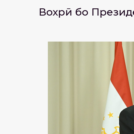
Вохӯрӣ бо Прези