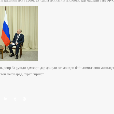
и таъмини амну субот, аз ҷумла амнияти иттилоотӣ, дар маркази таваҷҷуҳ
н, доир ба рушди ҳамкорӣ дар доираи созмонҳои байналмилалию минтақав
стон мегузарад, сурат гирифт.