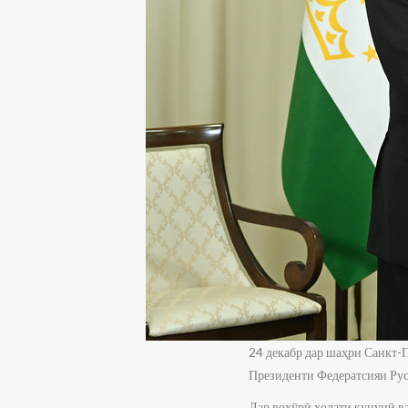
24 декабр дар шаҳри Санкт
Президенти Федератсияи Рус
Дар вохӯрӣ ҳолати кунунӣ в