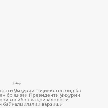
Хабар
енти Ҷумҳурии Тоҷикистон оид ба
М
н бо Ҷоизаи Президенти Ҷумҳурии
Тоҷики
рои ғолибон ва ҷоизадорони
и байналмилалии варзишӣ