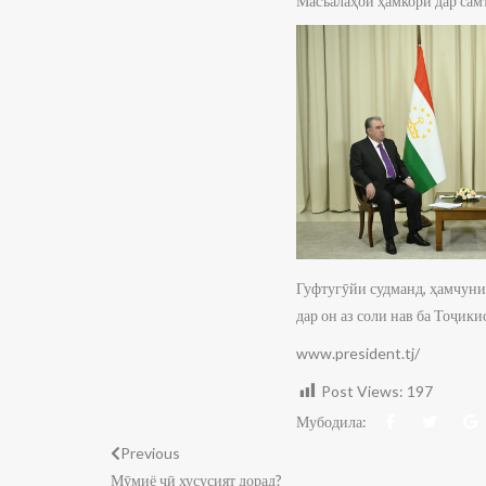
Масъалаҳои ҳамкорӣ дар самт
Гуфтугӯйи судманд, ҳамчуни
дар он аз соли нав ба Тоҷики
www.president.tj/
Post Views:
197
Мубодила:
Previous
Мӯмиё чӣ хусусият дорад?