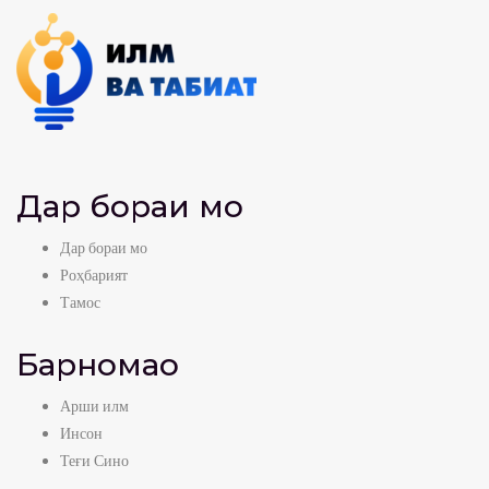
Дар бораи мо
Дар бораи мо
Роҳбарият
Тамос
Барномаҳо
Арши илм
Инсон
Теғи Сино