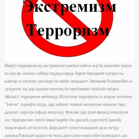
Имрӯз терроризм ва экстремизм ҳамчун вабои аср ба амнияти ҷаҳон ва ҳар як сокини сайёра таҳдид карда, барои башарият хатари на камтар аз силоҳи ҳастаиро ба миён овардааст.Эмомалӣ РаҳмонЯке аз зуҳуроте, ки дар ҷаҳони муосир ба проблемаи глобалӣ табдил ёфтааст, терроризм мебошад. Истилоҳи терроризм аз вожаи лотинии “terror” гирифта шуда, дар забони тоҷикӣ мазмунан маънои тарс, даҳшат, ҳаросро ифода мекунад. Феълан дар дунё якчанд намудҳои он: терроризми сиёсӣ (яъне марбут ба давлат), идеологӣ (динӣ), маҳалгароӣ, иттилоотӣ, фарҳангӣ-гуногунандешӣ арзи вуҷуд доранд.Раванди ҳодисоти чанд даҳсолаи охир собит намудааст, ки аксар ҳодисаҳои марбут ба терроризм ё ба истилоҳ, даҳшатафканиро таҳиягарони гурӯҳҳои ифротӣ кӯшиш менамоянд дар миёни ҷавонон татбиқ намуда, аз неруи бузурги онҳо ҳадафмандона суиистифода намоянд.Ҳамагон шоҳидем, ки дар ҷаҳони пуртазод баҳсу талошҳои идеологӣ марҳила ба марҳила вусъат меёбанд. Аз ин рӯ, ҳар як миллату давлатро мебояд нисбат ба ҳифзи манфиатҳои миллии худ талош варзад. Дар ин замина, Тоҷикистон низ барои пойдории фарҳанг ва ҳифзи арзишҳои миллӣ саъй менамояд.Ҷумҳурии Тоҷикистон, ки давлати соҳибихтиёр, демократӣ, ҳуқуқбунёд, дунявӣ ва ягона мебошад, барои ҳар инсон шароити зиндагии мусоиду арзандаро фароҳам овардааст. Ин матлаб дар оғози матни Конститутсияи кишвар дарҷ гардида, асоси идеологияи давлати моро ташкил медиҳад ва яке аз бахшҳои муқаддасоти миллии мо маҳсуб меёбад.Мавриди зикр аст, ки кулли арзишҳои моддӣ ва маънавии мо дар асоси ин матн бояд ташаккул ёфта, манфиатҳои он ба таври қатъӣ аз тарафи шаҳрвандон, ҳизбҳо ва гурӯҳҳои иҷтимоӣ ба инобат гирифта шаванд.Дар асри XXI терроризм ва экстремизм (даҳшатафканиву ифротгароӣ) ҳамчун балои муаллақ болои сари инсоният қарор гирифта, ба мушкилоти глобалии ҷаҳони муосир табдил ёфтаанд. Мутаассифона, тайи солҳои охир зуҳури гурӯҳҳо ва ҳизбу ҳаракатҳои террористиву экстремистӣ ҷомеаи ҷаҳониро хеле ба ташвиш овардааст. Ин гуна ҳизбу ҳаракатҳои гумроҳ аз надоштани ҷаҳонбинии илмӣ ва динӣ, нодуруст истифода намудани шабакаҳои иттилоотӣ (интернет), нодида гирифтани самараи истиқлолият, сулҳу субот ва оромӣ дар мамлакат, бепарвоӣ ва бетарафии бархе аз аъзои ҷомеа, алалхусус ҷавонон, истифода намуда, дар байни онҳо тарғиботу ташвиқот анҷом дода, мехоҳанд, ки мақсадҳои ғаразноки худро амалӣ созанд.Надоштани саводи кофӣ ҳамеша дар пайи худ ҷаҳолату бозмондагӣ ва рӯ овардан ба хурофотро ба бор оварда, сабабгори зуҳур намудани экстремизм ва терроризм мегарданд. Чунин масъалаҳоро ташкилот ва ҳизбу ҳаракатҳои экстремистӣ ба хубӣ дарк намуда, онро барои расидан ба мақсадҳои ғаразноки гурӯҳҳои худ қайҳо боз истифода мебаранд. Мисоли равшани онро метавонем дар ҳодисаҳои кишварҳои Ховари миёна, Шарқи Наздик ва Аврупои Шарқӣ мушоҳида намоем.Дар чунин вазъият, масъулияти азими таърихӣ ва рисолати шаҳрвандии мо аз он иборат аст, ки якпорчагӣ ва истиқлолияти комили Тоҷикистони азизамонро аз чунин паёмадҳои манфӣ эмин нигоҳ дорем. Зеро вазъи ҷаҳони муосир ниҳоят мураккаб буда, вай ба ҷаҳони таблиғ ва паҳн намудани ғояҳои тундгароӣ, густариши хатарҳои экстремизму терроризм, ҷиноятҳои муташаккили трансмиллӣ, коҳиши ахлоқиву маънавии ҷомеа ва зуҳуроти дигари номатлуб табдил ёфтааст.Ҳамчунин, бо мақсади пешгирии фаъолияти террористиву экстремистӣ мо — устодон ва донишҷӯёнро зарур аст, ки дар мубориза бар зидди ин зуҳурот аз тамоми имкониятҳои мавҷуда, аз ҷумла, тарбия намудани ҷомеаи солим, эҳтиром гузоштан ба муқаддасоти миллӣ ва худшиносии миллӣ самаранок истифода намуда, дар баробари мақомоти ҳокимияти давлатӣ ва мақомоти ҳифзи ҳуқуқ нақши босазои худро гузорем.Террор кардан ин ҷомеаро ба ҳолати тарсу даҳшат ва ноумедӣ афкандан аст. Мубориза бар зидди терроризму экстремизм ва дигар таҳдидҳои замони муосир яке аз самтҳои муҳими фаъолияти Ҳукумати Ҷумҳурии Тоҷикистон ва сиёсати дохиливу хориҷии он мебошад. Дар ҷаҳони муосир Тоҷикистон дар сафи пеши мубориза бо терроризму ифротгароӣ қарор дошта, бо сиёсати устувори худ дар таъмини суботу амнияти минтақавӣ ва байналмилалӣ саҳми ҷиддӣ мегузорад.Санаи 1 июни соли 2021 Асосгузори сулҳу ваҳдати миллӣ — Пешвои миллат, Президенти Ҷумҳурии Тоҷикистон муҳтарам Эмомалӣ Раҳмон «Стратегияи муқовимат ба экстремизм ва терроризм дар Ҷумҳурии Тоҷикистон барои солҳои 2021-2025» ва Нақшаи амал оид ба амалисозии онро бо фармони хеш таҳти №187 тасдиқ намуданд.Стратегияи мазкур самтҳои асосии сиёсати давлатии Ҷумҳурии Тоҷикистонро дар самти муқовимат бо экстремизм ва терроризм муайян намуда, вазифаҳои мақомоти давлатиро ҷиҳати аз байн бурдани омилҳои ба экстремизм ва терроризм мусоидаткунанда мушаххас месозад ва яке аз қадамҳои устувори мамлакати мо дар самти пешгирии ин зуҳурот мебошад.Имрӯз бархе аз ҷавонон, ки саводи динии хуб надоранд, ҷиҳодро нодуруст фаҳмида, мазмуни онро дар тарконидану нобуд кардани худ мебинанд. Барои пешгирӣ намудани ҷавонон аз гароиш ба ҳар гуна ҳизбу ҳаракатҳои тундрав, моро зарур аст, ки дар тамоми муассисаҳои таълимӣ корҳои фаҳмондадиҳиро пурзӯр намоем. Танҳо тавассути корҳои фаҳмондадиҳӣ ва вохӯриву мулоқотҳо аз як гиребон сар бароварда, тамоми қишру табақаи ҷомеа бахусус, аҳли маориф ва ходимони дин садди роҳи ин вабои аср шуда метавонанд.Иқдомҳои созандаи Роҳбарияти олии Тоҷикистон ҷиҳати таъмини шаҳрвандон бо ҷойи кор, рушди бемайлони соҳаҳои маорифу тандурустӣ, риояи ҳуқуқи шаҳрвандон, бахусус озодиҳои эътиқодии мардум сутуданист.Тавре Пешвои муаззами миллат муҳтарам Эмомалӣ Раҳмон борҳо таъкид кардаанд, терроризм ба ягон дин, мазҳаб ё миллат хос нест. Барои он ки дини мубини ислом минбаъд ҳамчун манбаи зӯроварию фишор қаламдод карда нашавад, мо бояд ба ҷаҳолат маърифатро муқобил гузорем ва ба ҷойи муқовимати тамаддунҳо гуфтугӯи тамаддунҳоро ба роҳ монем. То замоне, ки инсоният ба ҳамкорӣ ва гуфтугӯи судманд муваффақ нагардад, хатари терроризм ва ифротгароӣ боқӣ мемонад.Имрӯз Тоҷикистон аз воқеаҳои ҷаҳони ислом бетараф буда наметавонад, зеро даргириҳои Шарқи Наздак ва Ховари Миёна ба ватани мо низ таҳдид дорад. Душманони миллати тоҷик мисли каждумҳои таги бӯрё бо ҳар роҳу восита мехоҳанд фазои ороми кишвари моро халалдор созанд Аз хориҷа истода, тақдири тоҷиконро ҳал намоянд, тариқи телевизионҳои маҳворавӣ ва шабакаҳои интернетӣ ба халқи азизи мо таҳдид мекунанд, сиёсати пешгирифтаи Ҳукуматро, ки баҳри таъмини сулҳу субот ва тараққиёт равона шудааст, мавриди интиқод қарор медиҳанд ва мехоҳанд, ки ҷавонони ноогоҳро фиреб диҳанд ва онҳоро ба муқобили ватану миллати худ барангезанд.Ҳамаи ин воқеияту рӯйдодҳо ҳақиқатеро таъкид менамоянд, ки мушкилоти аср ва таҳдидҳои нав ба тамаддуни башарӣ мунтазам афзоиш ёфта, амнияти давлатҳои хурду бузурги олам ва ҳатто тақдири тамоми аҳли башарро ба хатари ҷиддӣ рӯ ба рӯ сохтаанд. Ин ҳодисаҳо бори дигар собит намуданд, ки терроризм ва экстремизм як таҳдиде ба ҷомеаи ҷаҳонӣ ва ҷони ҳар як сокини сайёра аст. Ин зуҳуроти фалокатбор ҳеҷ умумияте ба дин, аз ҷумла дини мубини ислом надорад ва бо истифода аз номи ислом ба хотири ҳадафҳои сиёҳу ғаразноки сиёсӣ содир карда мешаванд.Дар назди ҳар фарди худогоҳу дилсӯзи миллату меҳан вазифа меистад, ки ба мардум фаҳмонем, ки ба даъвати душманону хоинон бовар накунанд. Онҳое, ки аз хориҷи кишвар одамонро ба ҷиҳод ташвиқ мекунанд, дар асл хоинони миллат, ватанфурӯшони зархаридоне ҳастенд, ки имрӯз аз Сурияву Ироқ, фардо дар Амрикову Аврупо баромад мекунанд ва ҳамаи гуфторашон дурӯғ, кирдорашон фисқ ва замирашон пур аз нифоқ аст. Ба хотири пули ночиз ба Тоҷикистони азиз хиёнат карда, мехоҳанд одамонро ба вартаи ҳалокат афкананд.Дар замони муосир сафи низомиёну ҷангиёни гурӯҳҳои террористӣ аз ҳисоби ҷавонони ноогоҳу бесавод меафзояд ва ба назар мерасад, ки дар тамоми кишварҳо ҳамин гуна наврасони ба доми фиреб афтода кам нестанд ва онҳо ҷони худро бехабар аз мақсаду мароми роҳбаронашон қурбон мекунанд. Пӯшида нест, ки ноогоҳӣ аз асолати фарҳанги исломӣ ва камсаводӣ ҳамчун муҳимтарин омили гумроҳшавии ин ҷавонон аст.Бо назардошти ҳамин тамоюл ва гаравишу каҷравиҳои насли наврас Президенти Ҷумҳурии Тоҷикистон муҳтарам Эмомалӣ Раҳмон дар яке аз паёмҳояшон ба Маҷлиси Олӣ иброз доштаанд: «Афзоиши ҷиноятҳои хусусияти экстремистӣ ва террористидошта ба вусъат ёфтани терроризми байналмилалӣ, фаъолшавии унсурҳои тундраву ифродгаро, ҷалби ҷавонон ба сафи созмонҳои экстремистиву террористӣ ва иштироки онҳо дар низоъҳои мусаллаҳонаи давлатҳои хориҷӣ мусоидат менамояд».Дар радифи гуфтаҳои Сарвари давлат имрӯз ҷавонону наврасони бонангу номус, ватандору дурандеши моро зарур аст, ки ба ҳар гуна корҳои ношоям, аз шомил шудан ба ҳар гуна ҳизбу ҳаракатҳои ифротиву террористӣ дурӣ ҷӯянд, фирефтаи суханони дурӯғини ин тоифа зархаридони беимон нашаванд ва алайҳи ин тамоюлҳои хатарзо мубориза баранд.Аз ин лиҳоз, моро зарур аст, ки дар ин давраи ҳассос хеле ҳушёр ва эҳтиёткор бошем. Ба насли ҷавон ва наврас тарзи ҳаёти солим, бидуни ҳар гуна ҷангу ваҳшониятро тарғибу ташвиқ созем. Таълиму тарбияро тавре ба роҳ монем, ки барои бекориву зоеъ рафтани вақти холӣ фурсат наёбанд. Дар зеҳни ҷавонон ҳисси баланди миллӣ, эҳсоси худшиносиву ватандӯстӣ, ахлоқи ҳамида, сабру таҳаммул, омӯзиши илму дониш ва касбу ҳунари муосир, ҷиддияту меҳнатдӯстӣ ва эҳтироми волоияти қонунро ташаккул бояд дод.Ҷавонон бояд бештар ба забономӯзиву ҳунармандӣ ҷалб карда шаванд, то дар оянда тавонанд зиндагии шоиста дошта бошанд. Ҳаргиз ба даъватҳои бардурӯғи аҷнабиён бовар накунанд.Мо бояд ба наврасону ҷавонон фаҳмонем, ки муттаҳид, якдил ва дастаҷамъ бошем, ба иғвои хоинон дода нашавем, тамоми кӯшишро ба харҷ диҳем, то ин ки ватани худро аз дасисаҳои душманон эмин нигаҳ дорем. Ба насли наврас ва ҷавон фаҳмонем, ки ҷиҳоди мо ҳифзу ҳимояи Ватан, обод кардани он, хизмати падару модар, тарбияи фарзандон, тарғиби некиву накӯкорист.Бешак, мо — зиёиён ва насли ояндасози миллату меҳан таҳти роҳбарии Асосгузори сулҳу ваҳдати миллӣ — Пешвои миллат, Президенти Ҷумҳурии Тоҷикистон муҳтарам Эмомалӣ Раҳмон посбони сулҳу суботи кишвар мебошем. Тоҷикистонро давлати ҷавонон ном бурдани Президенти кишвар ифодагари он аст, ки Пешвои миллат ба қувваю иродаи ҷавонони кишвар итминони комил доран