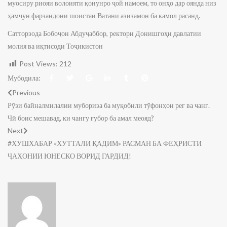
Сатторзода Бобоҷон Абдуҷаббор, ректори Донишгоҳи давлатии
молия ва иқтисоди Тоҷикистон
Post Views:
212
Мубодила:
Previous
Рӯзи байналмилалии мубориза ба муқобили тӯфонҳои рег ва чанг.
Чӣ боис мешавад, ки чангу ғубор ба амал меояд?
Next
#ХУШХАБАР «ХУТТАЛИ ҚАДИМ» РАСМАН БА ФЕҲРИСТИ
ҶАҲОНИИ ЮНЕСКО ВОРИД ГАРДИД!