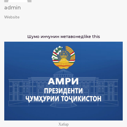
admin
Website
Шумо инчунин метавонед
like this
Хабар