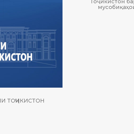
Тоҷикистон ба
мусобиқаҳо
И ТОҶИКИСТОН