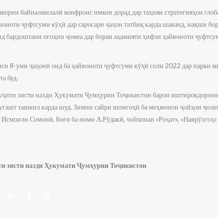
мкории байналмилалӣ конфронс имкон дорад дар таҳияи стратегияҳои глоб
оноти ҷуфтсуми кӯҳӣ дар саросари ҷаҳон татбиқ карда шаванд, нақши бор
нд бардоштани огоҳии ҷомеа дар бораи аҳамияти ҳифзи ҳайвоноти ҷуфтсу
си 8-уми ҷаҳонӣ оид ба ҳайвоноти ҷуфтсуми кӯҳӣ соли 2022 дар парки 
а буд.
уҳити зисти назди Ҳукумати Ҷумҳурии Тоҷикистон барои иштирокдорони
гашт ташкил карда шуд. Зимни сайри шомгоҳӣ ба меҳмонон ҷойҳои ҷоли
 Исмоили Сомонӣ, Боғи ба номи А.Рӯдакӣ, чойхонаи «Роҳат», «Наврӯзгоҳ»
и зисти назди Ҳукумати Ҷумҳурии Тоҷикистон