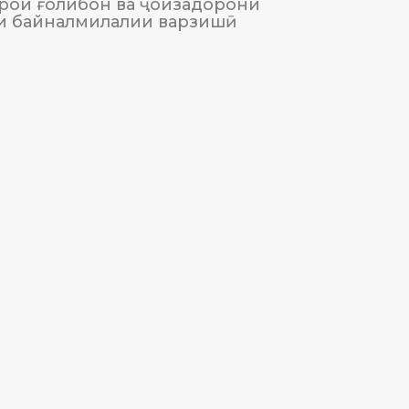
рои ғолибон ва ҷоизадорони
и байналмилалии варзишӣ