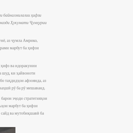
и байналмилалии ҳифзи
 назди Ҳукумати Ҷумҳурии
нё, аз ҷумла Амрико,
брами марбут ба ҳифзи
 ҳифз ва идоракунии
а шуд, ки ҳайвоноти
бо таҳдидҳои афзоянда, аз
ваҳшӣ рӯ ба рӯ мешаванд.
 барои эҷоди стратегияҳои
ъҳои марбут ба ҳифзи
 сайд ва мутобиқшавӣ ба