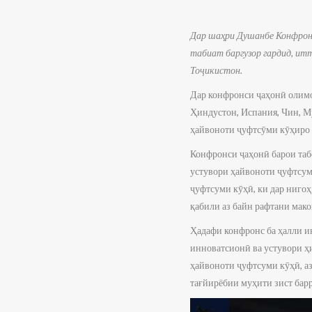
Дар шаҳри Душанбе Конфронс
табиат баргузор гардид, ит
Тоҷикистон.
Дар конфронси ҷаҳонӣ олимон
Ҳиндустон, Испания, Чин, Му
ҳайвоноти ҷуфтсӯми кӯҳиро 
Конфронси ҷаҳонӣ барои таб
устувори ҳайвоноти ҷуфтсум
ҷуфтсуми кӯҳӣ, ки дар ниго
қабили аз байн рафтани мак
Ҳадафи конфронс ба ҳалли и
инноватсионӣ ва устувори ҳи
ҳайвоноти ҷуфтсуми кӯҳӣ, а
тағйирёбии муҳити зист барр