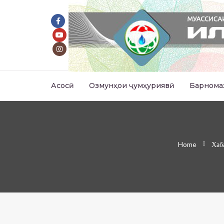
Асосӣ
Озмунҳои ҷумҳуриявӣ
Барнома
Home
Хаб