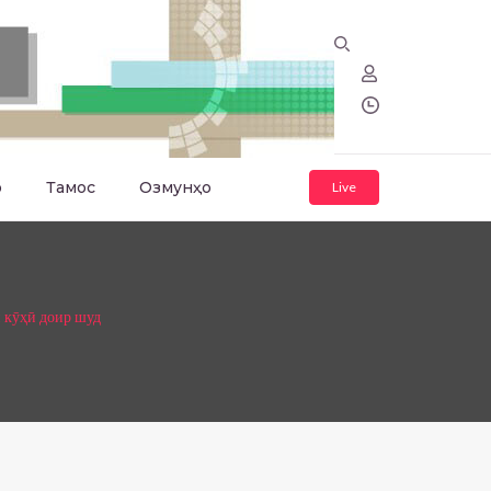
о
Тамос
Озмунҳо
Live
 кӯҳӣ доир шуд