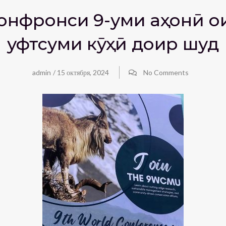
нфронси 9-уми ҷаҳонӣ о
ҷуфтсуми кӯҳӣ доир шуд
admin
/
15 октября, 2024
No Comments