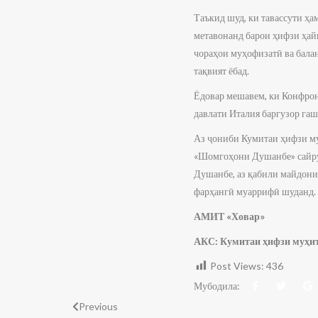
Таъкид шуд, ки тавассути ҳа
метавонанд барои ҳифзи ҳайв
чораҳои муҳофизатӣ ва бала
тақвият ёбад.
Ёдовар мешавем, ки Конфрон
давлати Италия баргузор гашт
Аз ҷониби Кумитаи ҳифзи м
«Шомгоҳони Душанбе» сайру
Душанбе, аз қабили майдони
фарҳангӣ муаррифӣ шуданд.
АМИТ «Ховар»
АКС: Кумитаи ҳифзи муҳит
Post Views:
436
Мубодила:
Previous