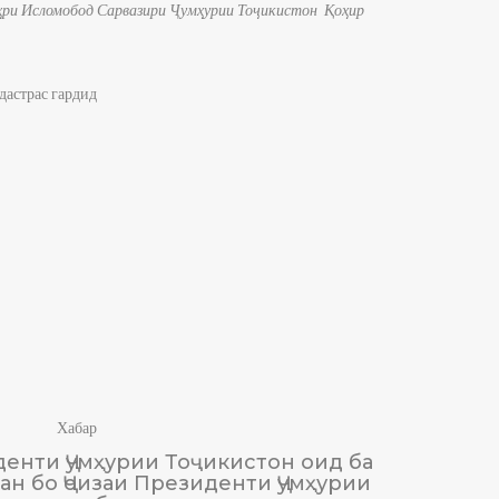
аҳри Исломобод Сарвазири Ҷумҳурии Тоҷикистон Қоҳир
астрас гардид
Хабар
енти Ҷумҳурии Тоҷикистон оид ба
М
н бо Ҷоизаи Президенти Ҷумҳурии
Тоҷики