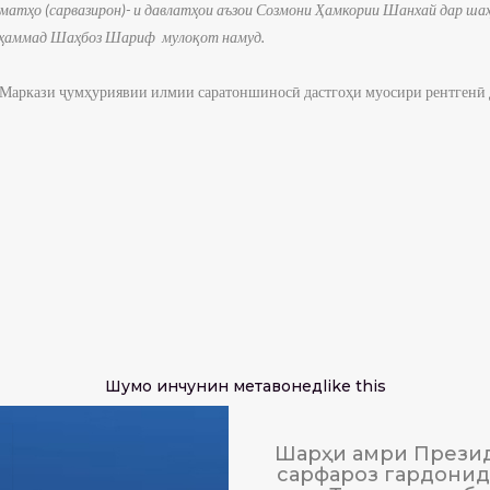
уматҳо (сарвазирон)- и давлатҳои аъзои Созмони Ҳамкории Шанхай дар ш
Муҳаммад Шаҳбоз Шариф мулоқот намуд.
Маркази ҷумҳуриявии илмии саратоншиносӣ дастгоҳи муосири рентгенӣ д
Шумо инчунин метавонед
like this
Шарҳи амри Презид
сарфароз гардонида