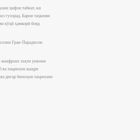
алии ҳифзи табиат, ки
из гузорад. Барои таҳкими
ми кӯҳӣ ҳамкорӣ бояд
миллии Гран-Парадисои
 конфронс таҳти унвони
б ва таърихии шаҳри
 ва дигар биноҳои таърихию