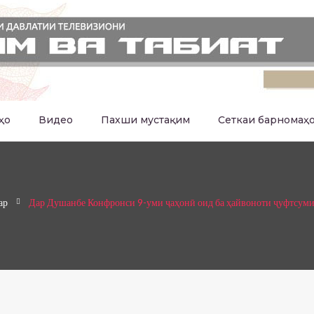
ҳо
Видео
Пахши мустақим
Сеткаи барномаҳ
ар
Дар Душанбе Конфронси 9-уми ҷаҳонӣ оид ба ҳайвоноти ҷуфтсуми