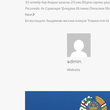
15 октябр дар доираи ҷаласаи 23-уми Шурои сарони ҳук
Расулзода бо Сарвазири Ҷумҳурии Исломии Покистон 
Next
Бо мусоидати Академияи миллии илмҳои Тоҷикистон ба 
admin
Website