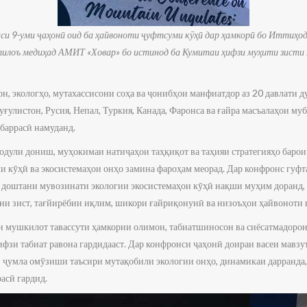
и 9-уми ҷаҳонӣ оид ба ҳайвоноти ҷуфтсуми кӯҳӣ дар ҳамкорӣ бо Иттиҳод
тилоъ медиҳад АМИТ «Ховар» бо истинод ба Кумитаи ҳифзи муҳити зисти
, экологҳо, мутахассисони соҳа ва ҷонибҳои манфиатдор аз 20 давлати ду
ғулистон, Русия, Непал, Туркия, Канада, Фаронса ва ғайра масъалаҳои му
баррасӣ намуданд.
одули дониш, муҳокимаи натиҷаҳои таҳқиқот ва таҳияи стратегияҳо барои
и кӯҳӣ ва экосистемаҳои онҳо замина фароҳам меорад. Дар конфронс гуфт
ҳ доштани мувозинати экологии экосистемаҳои кӯҳӣ нақши муҳим доранд, 
они зист, тағйирёбии иқлим, шикори ғайриқонунӣ ва низоъҳои ҳайвоноти 
н мушкилот тавассути ҳамкории олимон, табиатшиносон ва сиёсатмадорон
фзи табиат равона гардидааст. Дар конфронси ҷаҳонӣ доираи васеи мавзу
з ҷумла омӯзиши таъсири мутақобили экологии онҳо, динамикаи дарранда,
асӣ гардид.