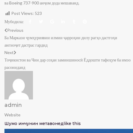
ва Boeing 737-900 анҷом дода мешаванд.
Post Views:
523
Мубодила:
Previous
Ба Маркази ҷумҳуриявии илмии ҷарроҳии дилу рагҳо дастгоҳи
ангиоҷет дастрас гардид
Next
Тоҷикистон ва Чин дар соҳаи заминшиносӣ Ёддошти тафоҳум ба имзо
расониданд
admin
Website
Шумо инчунин метавонед
like this