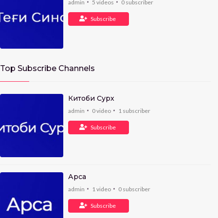
admin
5
videos
0
subscriber
Subscribe
Top Subscribe Channels
Китоби Сурх
admin
0
video
1
subscriber
Subscribe
Арса
admin
1
video
0
subscriber
Subscribe