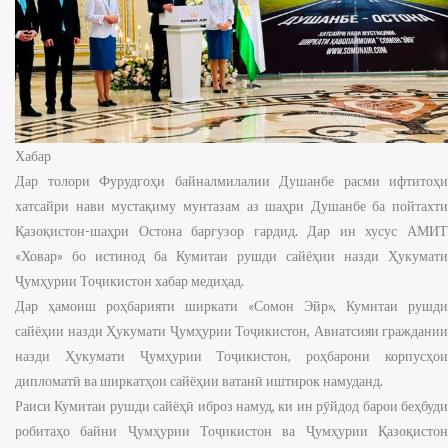
Хабар
Дар толори Фурудгоҳи байналмилалии Душанбе расми ифтитоҳи
хатсайри нави мустақиму мунтазам аз шаҳри Душанбе ба пойтахти
Қазоқистон-шаҳри Остона баргузор гардид. Дар ин хусус АМИТ
«Ховар» бо истинод ба Кумитаи рушди сайёҳии назди Ҳукумати
Ҷумҳурии Тоҷикистон хабар медиҳад.
Дар ҳамоиш роҳбарияти ширкати «Сомон Эйр», Кумитаи рушди
сайёҳии назди Ҳукумати Ҷумҳурии Тоҷикистон, Авиатсияи граждании
назди Ҳукумати Ҷумҳурии Тоҷикистон, роҳбарони корпусҳои
дипломатӣ ва ширкатҳои сайёҳии ватанӣ иштирок намуданд.
Раиси Кумитаи рушди сайёҳӣ иброз намуд, ки ин рӯйдод барои беҳбуди
робитаҳо байни Ҷумҳурии Тоҷикистон ва Ҷумҳурии Қазоқистон