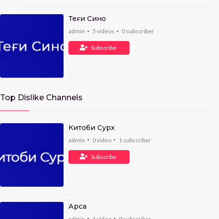
Теғи Сино
admin
5
videos
0
subscriber
Subscribe
Top Dislike Channels
Китоби Сурх
admin
0
video
1
subscriber
Subscribe
Арса
admin
1
video
0
subscriber