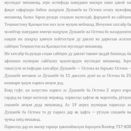
мусоидат менамояд, зеро истифода намудани масири нави ҳавоӣ на
фақат сафарҳоро байни шаҳрҳои Душанбе ва Остона осону мувофиқ
менамояд, балки барои рушди соҳаҳои иқтисодӣ, фарҳангӣ ва сайёҳии
Тоҷикистону Қазоқистон низ хеле муҳим мебошад. Инчунин хатсайр ба
ҷолибтар намудани имиҷи шаҳрҳои Душанбе ва Остона бо назардошти
нақши ин шаҳрҳо ҳамчун пойтахтҳои ду давлат ва дарвозаи асосии
сайёҳии Тоҷикистон ва Қазоқистон мусоидат менамояд.
Ин хатсайр ба рушди соҳаи сайёҳии ду давлат такони ҷиддӣ бахшида, ба
афзоиши шумораи сайёҳону ҷаҳонгардон мусоидат менамояд. Зеро
тавассути истифодаи хатсайри Душанбе — Остона ва баръакс Остона –
Душанбе метавон аз Душанбе ба 11 давлати дунё ва аз Остона ба 25
кишвари ҷаҳон парвоз анҷом дод.
Бояд гуфт, ки нахустин парвоз аз Душанбе ба Остона 2 апрел иҷро
гардид ва тавре интизор меравад, парвозҳо ҳафтае як маротиба, рӯзҳои
сешанбе анҷом дода мешаванд. Аз 19 апрел шумораи парвозҳо аз
Душанбе ба Остона то ду парвоз дар як ҳафта — рӯзҳои сешанбе ва
ҷумъа зиёд мешавад.
Парвозҳо дар ин масир тариқи ҳавопаймоҳои бароҳати Boeing 737-800