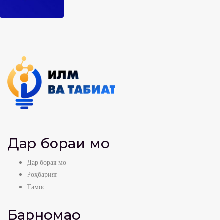
Дар бораи мо
Дар бораи мо
Роҳбарият
Тамос
Барномаҳо