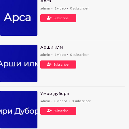
Арса
admin
1
video
0
subscriber
Subscribe
Арши илм
admin
1
video
0
subscriber
Subscribe
Умри дубора
admin
3
videos
0
subscriber
Subscribe