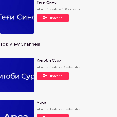
Теғи Сино
admin
5
videos
0
subscriber
Subscribe
Top View Channels
Китоби Сурх
admin
0
video
1
subscriber
Subscribe
Арса
admin
1
video
0
subscriber