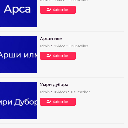
Subscribe
Арши илм
admin
1
video
0
subscriber
Subscribe
Умри дубора
admin
3
videos
0
subscriber
Subscribe