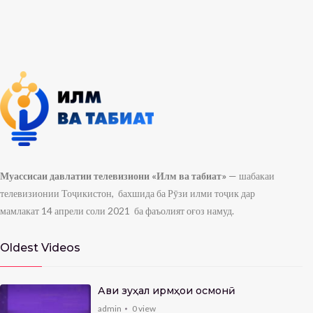
Муассисаи давлатии телевизиони «Илм ва табиат»
— шабакаи
телевизионии Тоҷикистон, бахшида ба Рӯзи илми тоҷик дар
мамлакат 14 апрели соли 2021 ба фаъолият оғоз намуд.
Oldest Videos
Авҷи зуҳал ҷирмҳои осмонӣ
admin
0
view