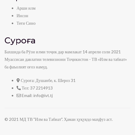
Арши илм
Инсон
Теғи Сино
Суроға
Бахшида ба Рӯзи илми тоҷик дар мамлакат 14 апрели соли 2021
Муассисаи давлатии телевизиони Тоҷикистон - ТВ «Илм ва табиат»
ба фаъолият оғоз намуд.
Суроға:
Душанбе, к. Шероз 31
Тел:
37 2214913
Email:
info@ivt.tj
© 2021 МД ТВ "Илм ва Табиат". Ҳамаи ҳуқуқҳо маҳфуз аст.