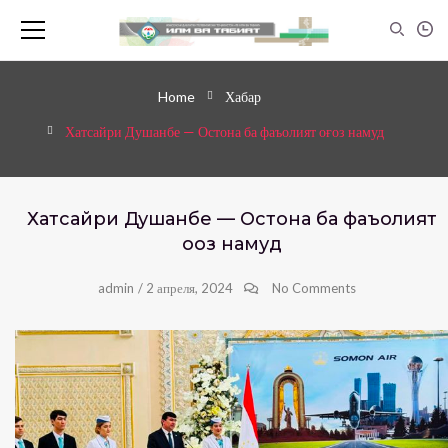
Home
Хабар
Хатсайри Душанбе — Остона ба фаъолият оғоз намуд
Хатсайри Душанбе — Остона ба фаъолият
оғоз намуд
admin
/
2 апреля, 2024
No Comments