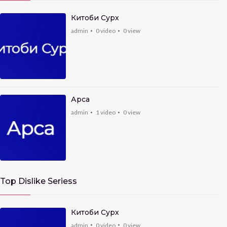
Китоби Сурх
admin
0
video
0
view
Арса
admin
1
video
0
view
Top Dislike Seriess
Китоби Сурх
admin
0
video
0
view