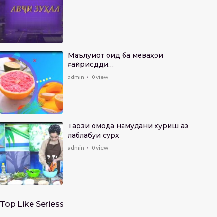
Маълумот оид ба меваҳои
ғайриоддӣ…
admin
0
view
Тарзи омода намудани хӯриш аз
лаблабуи сурх
admin
0
view
Top Like Seriess