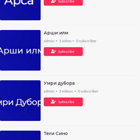
Subscribe
Арши илм
admin
1
video
0
subscriber
Subscribe
Умри дубора
admin
3
videos
0
subscriber
Subscribe
Теғи Сино