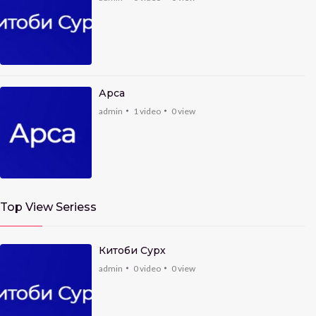
Арса
admin
1
video
0
view
Top View Seriess
Китоби Сурх
admin
0
video
0
view