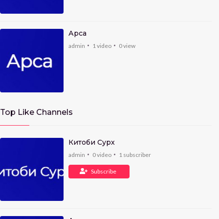
Арса
admin
1
video
0
view
Top Like Channels
Китоби Сурх
admin
0
video
1
subscriber
Subscribe