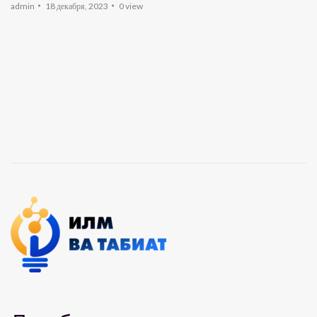
admin
18 декабря, 2023
0
view
admin
0
view
19:21
Инсон-Шуш
admin
0
view
23:02
Чор Унсур — Пиряхҳо
admin
0
view
38:01
Чаманистон — ҚОҚУ
admin
0
view
8:35
Чаманистон — ЛакЛак
admin
0
view
12:32
Чаманистон — Фохтак