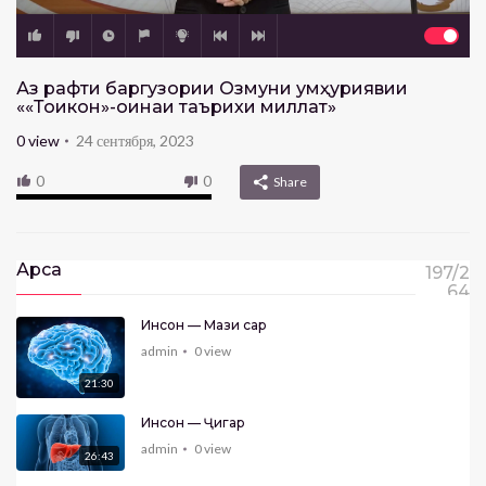
Аз рафти баргузории Озмуни ҷумҳуриявии
««Тоҷикон»-оинаи таърихи миллат»
0
view
24 сентября, 2023
0
0
Share
Арса
197/2
64
Инсон — Мағзи сар
admin
0
view
21:30
Инсон — Ҷигар
admin
0
view
26:43