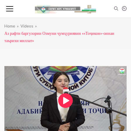
Home
»
Videos
»
Аз рафти баргузории Озмуни ҷумҳуриявии ««Тоҷикон»-оинаи
таърихи миллат»