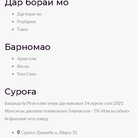
Дар бораи мо
admin
0
view
Дар бораи мо
8:59
Роҳбарият
Суфраи табиат- Нушоба аз себи хушк
Тамос
admin
0
view
8:28
Барномаҳо
Суфраи табиат- Консерваи Ҷуворимакка
Арши илм
admin
0
view
Инсон
6:40
Теғи Сино
Суфраи табиат- Нушоба аз Малина
Суроға
admin
0
view
7:22
Бахшида ба Рӯзи илми тоҷик дар мамлакат 14 апрели соли 2021
Суфраи табиат- Нушоба аз Олуча
Муассисаи давлатии телевизиони Тоҷикистон - ТВ «Илм ва табиат»
admin
0
view
ба фаъолият оғоз намуд.
5:34
Суроға:
Душанбе, к. Шероз 31
Суфраи табиат- Нушоба аз себ ва нок