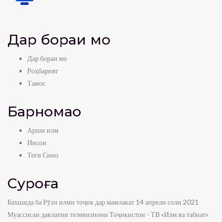
8:59
Суфраи табиат- Нушоба аз себи хушк
Дар бораи мо
admin
0
view
8:28
Дар бораи мо
Суфраи табиат- Консерваи Ҷуворимакка
Роҳбарият
admin
0
view
Тамос
6:40
Барномаҳо
Суфраи табиат- Нушоба аз Малина
admin
0
view
Арши илм
7:22
Инсон
Теғи Сино
Суфраи табиат- Нушоба аз Олуча
admin
0
view
Суроға
5:34
Бахшида ба Рӯзи илми тоҷик дар мамлакат 14 апрели соли 2021
Суфраи табиат- Нушоба аз себ ва нок
Муассисаи давлатии телевизиони Тоҷикистон - ТВ «Илм ва табиат»
admin
0
view