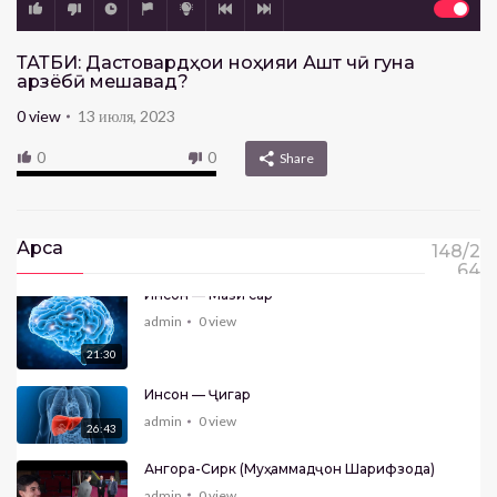
ТАТБИҚ: Дастовардҳои ноҳияи Ашт чӣ гуна
арзёбӣ мешавад?
0
view
13 июля, 2023
0
0
Share
Арса
148/2
64
Инсон — Мағзи сар
admin
0
view
21:30
Инсон — Ҷигар
admin
0
view
26:43
Ангора-Сирк (Муҳаммадҷон Шарифзода)
admin
0
view