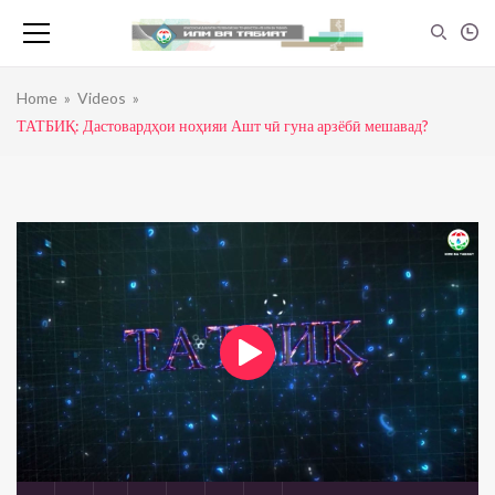
Home
»
Videos
»
ТАТБИҚ: Дастовардҳои ноҳияи Ашт чӣ гуна арзёбӣ мешавад?