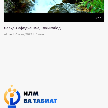
19:21
Инсон-Шуш
admin
0
view
5:16
23:02
Лавҳа-Сафедчашма, Тоҷикобод
Чор Унсур — Пиряхҳо
admin
6 июня, 2022
0
view
admin
0
view
38:01
Чаманистон — ҚОҚУ
admin
0
view
8:35
Чаманистон — ЛакЛак
admin
0
view
12:32
Чаманистон — Фохтак
admin
0
view