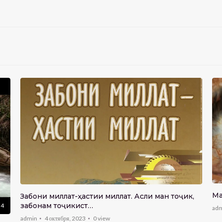
Ма
Забони миллат-ҳастии миллат. Асли ман тоҷик,
забонам тоҷикист…
54
ad
admin
4 октября, 2023
0
view