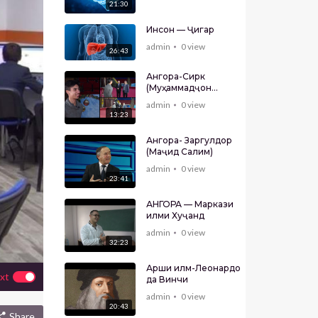
21:30
Инсон — Ҷигар
admin
0
view
26:43
Ангора-Сирк
(Муҳаммадҷон
Шарифзода)
admin
0
view
13:23
Ангора- Заргулдор
(Маҷид Салим)
admin
0
view
23:41
АНГОРА — Маркази
илми Хуҷанд
admin
0
view
32:23
Арши илм-Леонардо
xt
да Винчи
admin
0
view
20:43
Share