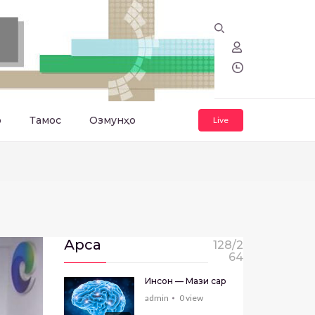
о
Тамос
Озмунҳо
Live
Арса
128/2
64
Инсон — Мағзи сар
admin
0
view