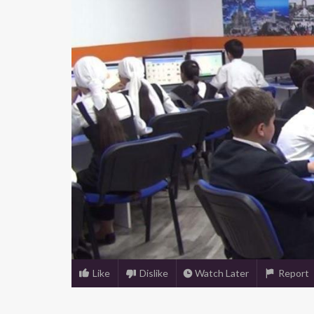
Like
Dislike
Watch Later
Report