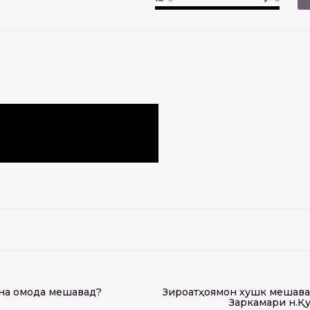
гуна омода мешавад?
Зироатҳоямон хушк мешава
Заркамари н.Қ