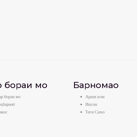
 бораи мо
Барномаҳо
р бораи мо
Арши илм
оҳбарият
Инсон
амос
Теғи Сино