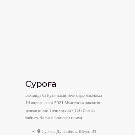
мебахшад
Чаманистон —
ЛакЛак
admin
25 ма
admin
0
view
12:32
Чаманистон — Фохтак
admin
0
view
8:59
Суфраи табиат-
Нушоба аз себи хушк
admin
0
view
8:28
Суроға
Суфраи табиат-
Консерваи
Ҷуворимакка
Бахшида ба Рӯзи илми тоҷик дар мамлакат
admin
0
view
6:40
14 апрели соли 2021 Муассисаи давлатии
телевизиони Тоҷикистон - ТВ «Илм ва
Суфраи табиат-
Нушоба аз Малина
табиат» ба фаъолият оғоз намуд.
admin
0
view
7:22
Суроға:
Душанбе, к. Шероз 31