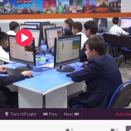
Turn Off Light
Prev
Next
Auto Ne
0
0