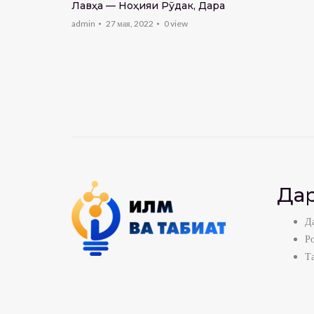
Лавҳа — Ноҳияи Рӯдакӣ, Дара
admin
27 мая, 2022
0
view
Дар
Да
Р
Т