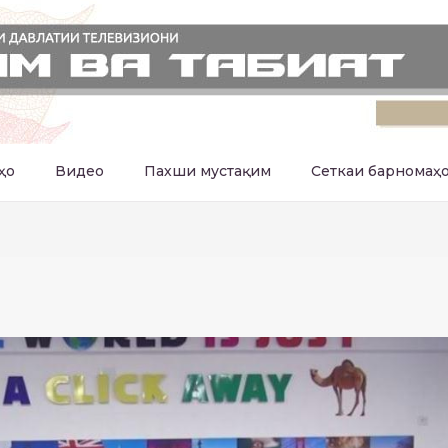
ҳо
Видео
Пахши мустақим
Сеткаи барномаҳ