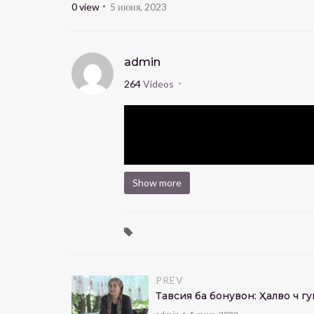
0
view
5 июня, 2023
admin
264
Videos
Show more
PREV
Тавсия ба бонувон: Ҳалво чӣ 