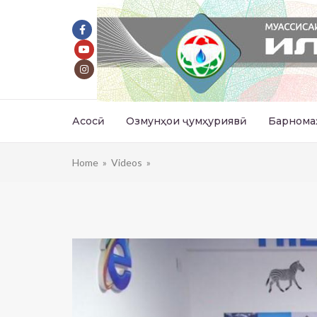
Асосӣ
Озмунҳои ҷумҳуриявӣ
Барнома
Home
»
Videos
»