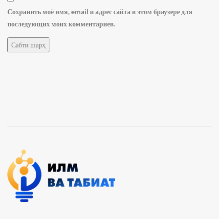
Лавҳа-Чароҳгоҳи бузғолаҳо
Сохранить моё имя, email и адрес сайта в этом браузере для
admin
0
view
последующих моих комментариев.
1:15
Лавҳа-Чанорҳои деҳаи Налбек
admin
0
view
3:31
Лавҳа-Табиати Тоҷикистон
admin
0
view
2:21
Лавҳа-Сафедчашма, куҳ.
admin
0
view
2:49
Лавҳа — Боғи Ирам
admin
0
view
4:27