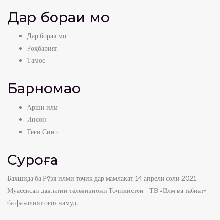
Лавҳа — Боғи Куруши Кабир
Дар бораи мо
admin
0
view
4:31
Дар бораи мо
Роҳбарият
Лавҳа — Ноҳияи Рӯдакӣ, Дара
Тамос
admin
0
view
1:54
Барномаҳо
Суфраи табиат-Нушокии Дулона
admin
0
view
Арши илм
Инсон
10:41
Теғи Сино
Суфраи табиат-Анҷир
admin
0
view
Суроға
7:35
Бахшида ба Рӯзи илми тоҷик дар мамлакат 14 апрели соли 2021
Суфраи табиат-Нушоба аз Ангур ва Олу
Муассисаи давлатии телевизиони Тоҷикистон - ТВ «Илм ва табиат»
admin
0
view
ба фаъолият оғоз намуд.
8:54