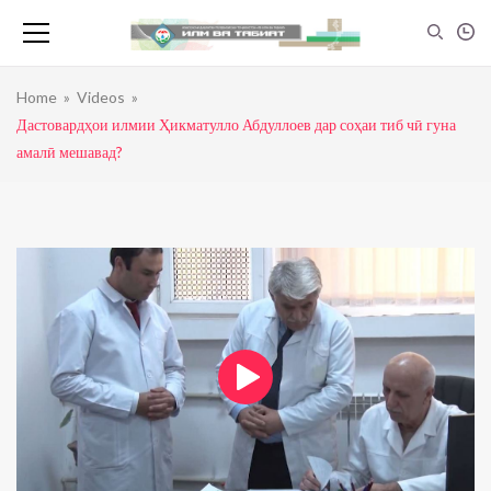
АНГОРА — Маркази илми Хуҷанд
admin
0
view
32:23
Home
»
Videos
»
Арши илм-Леонардо да Винчи
Дастовардҳои илмии Ҳикматулло Абдуллоев дар соҳаи тиб чӣ гуна
admin
0
view
амалӣ мешавад?
20:43
Дар дили санг — Травертин
admin
0
view
10:29
Чор Унсур — Арча
admin
0
view
33:52
Чор Унсур- Барф
admin
0
view
25:55
Теғи Сино — Домана