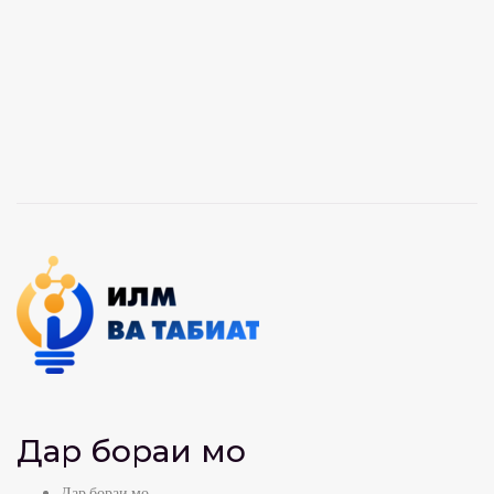
12:32
Чаманистон — Фохтак
admin
0
view
8:59
Суфраи табиат- Нушоба аз себи хушк
admin
0
view
8:28
Суфраи табиат- Консерваи Ҷуворимакка
admin
0
view
6:40
Суфраи табиат- Нушоба аз Малина
admin
0
view
7:22
Дар бораи мо
Суфраи табиат- Нушоба аз Олуча
admin
0
view
Дар бораи мо