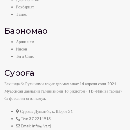
5:34
Роҳбарият
Суфраи табиат- Нушоба аз себ ва нок
Тамос
admin
0
view
Барномаҳо
9:55
Дар дили санг — Серпантин
Арши илм
admin
0
view
Инсон
10:30
Теғи Сино
Дар дили санг — Сурма
Суроға
admin
0
view
20:02
Бахшида ба Рӯзи илми тоҷик дар мамлакат 14 апрели соли 2021
Муассисаи давлатии телевизиони Тоҷикистон - ТВ «Илм ва табиат»
Дар дили санг — Ангиштсанг
ба фаъолият оғоз намуд.
admin
0
view
14:27
Суроға:
Душанбе, к. Шероз 31
Дар дили санг — Заргун
Тел:
37 2214913
admin
0
view
Email:
info@ivt.tj