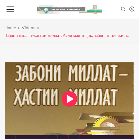
Home
»
Videos
»
Забони миллат-ҳастии миллат. Асли ман тоҷик, забонам тоҷикист…
Инсон — Мағзи сар
admin
0
view
21:30
Инсон — Ҷигар