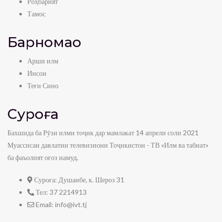
Суфраи табиат- Нушоба аз Олуча
Роҳбарият
admin
0
view
Тамос
5:34
Барномаҳо
Суфраи табиат- Нушоба аз себ ва нок
admin
0
view
Арши илм
9:55
Инсон
Теғи Сино
Дар дили санг — Серпантин
admin
0
view
Суроға
10:30
Бахшида ба Рӯзи илми тоҷик дар мамлакат 14 апрели соли 2021
Дар дили санг — Сурма
Муассисаи давлатии телевизиони Тоҷикистон - ТВ «Илм ва табиат»
admin
0
view
ба фаъолият оғоз намуд.
20:02
Дар дили санг — Ангиштсанг
Суроға:
Душанбе, к. Шероз 31
admin
0
view
Тел:
37 2214913
Email:
info@ivt.tj
14:27