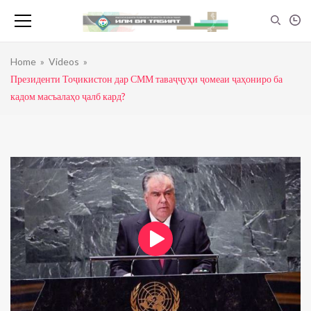
Home
»
Videos
»
Президенти Тоҷикистон дар СММ таваҷҷуҳи ҷомеаи ҷаҳониро ба
кадом масъалаҳо ҷалб кард?
Инсон — Мағзи сар
admin
0
view
21:30