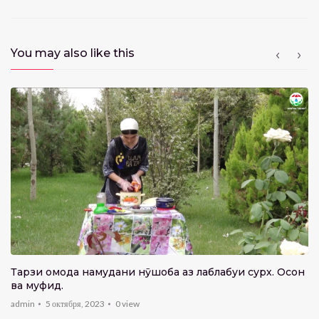
admin
0
view
15:46
You may also like this
Теғи Сино — СПИД
admin
0
view
19:21
Инсон-Шуш
admin
0
view
23:02
Чор Унсур — Пиряхҳо
admin
0
view
38:01
Чаманистон — ҚОҚУ
admin
0
view
Тарзи омода намудани нӯшоба аз лаблабуи сурх. Осон
ва муфид.
8:35
admin
5 октября, 2023
0
view
Чаманистон — ЛакЛак