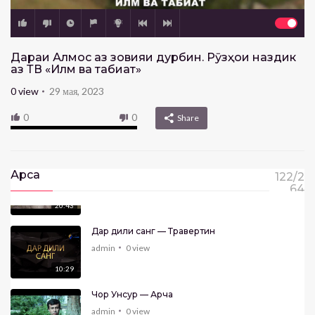
13:23
Ангора- Заргулдор (Маҷид Салим)
Дараи Алмосӣ аз зовияи дурбин. Рӯзҳои наздик
admin
0
view
аз ТВ «Илм ва табиат»
23:41
0
view
29 мая, 2023
АНГОРА — Маркази илми Хуҷанд
0
0
Share
admin
0
view
32:23
Арши илм-Леонардо да Винчи
Арса
122/2
admin
0
view
64
20:43
Дар дили санг — Травертин
admin
0
view
10:29
Чор Унсур — Арча
admin
0
view