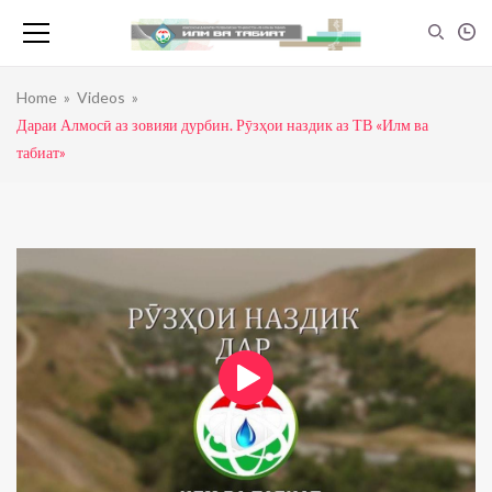
Home
»
Videos
»
Дараи Алмосӣ аз зовияи дурбин. Рӯзҳои наздик аз ТВ «Илм ва
табиат»
Инсон — Мағзи сар
admin
0
view
21:30
Инсон — Ҷигар
admin
0
view
26:43
Ангора-Сирк (Муҳаммадҷон Шарифзода)
admin
0
view