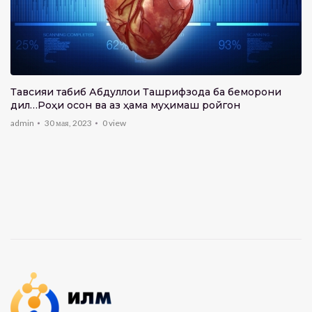
8:59
Суфраи табиат- Нушоба аз себи хушк
admin
0
view
8:28
Тавсияи табиб Абдуллои Ташрифзода ба беморони
Суфраи табиат- Консерваи Ҷуворимакка
дил…Роҳи осон ва аз ҳама муҳимаш ройгон
admin
0
view
admin
30 мая, 2023
0
view
6:40
Суфраи табиат- Нушоба аз Малина
admin
0
view
7:22
Суфраи табиат- Нушоба аз Олуча
admin
0
view
5:34
Суфраи табиат- Нушоба аз себ ва нок
admin
0
view