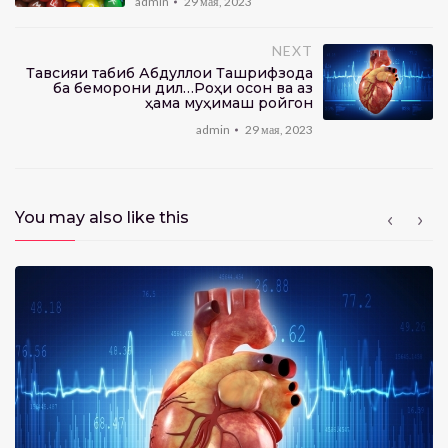
admin
29 мая, 2023
19:21
Инсон-Шуш
NEXT
admin
0
view
Тавсияи табиб Абдуллои Ташрифзода
ба беморони дил…Роҳи осон ва аз
23:02
ҳама муҳимаш ройгон
admin
29 мая, 2023
Чор Унсур — Пиряхҳо
admin
0
view
38:01
You may also like this
Чаманистон — ҚОҚУ
admin
0
view
8:35
Чаманистон — ЛакЛак
admin
0
view
12:32
Чаманистон — Фохтак
admin
0
view