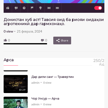
13:23
Ангора- Заргулдор (Маҷид Салим)
admin
0
view
Донистан хуб аст! Тавсия оид ба риояи қоидаҳои
агротехникӣ дар гармхонаҳо.
23:41
0
view
21 февраля, 2024
АНГОРА — Маркази илми Хуҷанд
admin
0
view
0
0
Share
32:23
Арши илм-Леонардо да Винчи
Арса
250/2
admin
0
view
64
20:43
Дар дили санг — Травертин
admin
0
view
10:29
Чор Унсур — Арча
admin
0
view