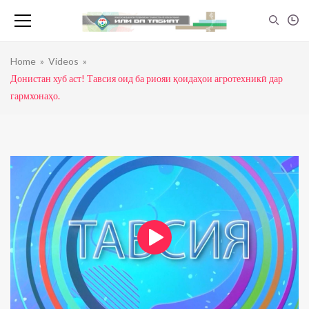
Home
»
Videos
»
Донистан хуб аст! Тавсия оид ба риояи қоидаҳои агротехникӣ дар
гармхонаҳо.
Инсон — Мағзи сар
admin
0
view
21:30
Инсон — Ҷигар
admin
0
view
26:43
Ангора-Сирк (Муҳаммадҷон Шарифзода)
admin
0
view