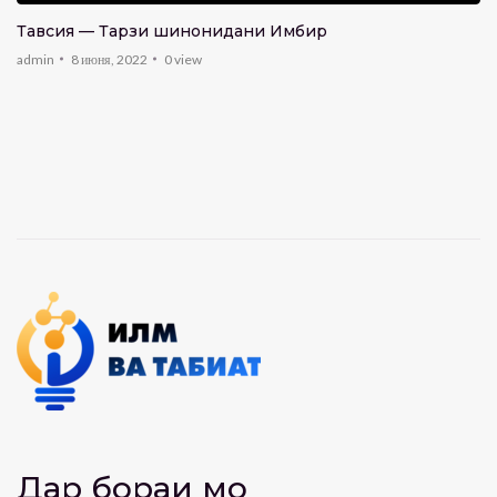
Тавсия — Тарзи шинонидани Имбир
Суфраи табиат- Нушоба аз себи хушк
admin
8 июня, 2022
0
view
admin
0
view
8:28
Суфраи табиат- Консерваи Ҷуворимакка
admin
0
view
6:40
Суфраи табиат- Нушоба аз Малина
admin
0
view
7:22
Суфраи табиат- Нушоба аз Олуча
admin
0
view
5:34
Суфраи табиат- Нушоба аз себ ва нок
admin
0
view
Дар бораи мо