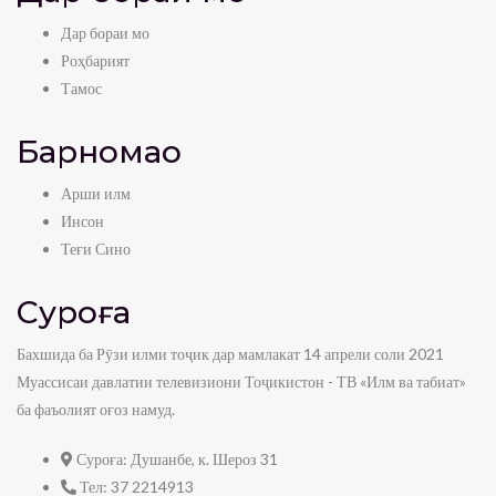
9:55
Дар бораи мо
Дар дили санг — Серпантин
Роҳбарият
admin
0
view
Тамос
10:30
Дар дили санг — Сурма
Барномаҳо
admin
0
view
Арши илм
20:02
Инсон
Дар дили санг — Ангиштсанг
Теғи Сино
admin
0
view
14:27
Суроға
Дар дили санг — Заргун
Бахшида ба Рӯзи илми тоҷик дар мамлакат 14 апрели соли 2021
admin
0
view
Муассисаи давлатии телевизиони Тоҷикистон - ТВ «Илм ва табиат»
7:20
ба фаъолият оғоз намуд.
Лавҳа-Чашмаҳои табиат
Суроға:
Душанбе, к. Шероз 31
admin
0
view
Тел:
37 2214913